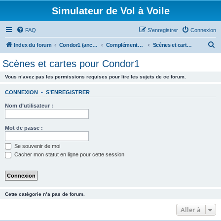
Simulateur de Vol à Voile
FAQ
S’enregistrer
Connexion
R
Index du forum
Condor1 (ancien forum)
Compléments Addons
Scènes et cartes pour Condor1
e
Scènes et cartes pour Condor1
c
Vous n’avez pas les permissions requises pour lire les sujets de ce forum.
h
e
CONNEXION
•
S’ENREGISTRER
r
Nom d’utilisateur :
c
h
Mot de passe :
e
Se souvenir de moi
r
Cacher mon statut en ligne pour cette session
Cette catégorie n’a pas de forum.
Aller à