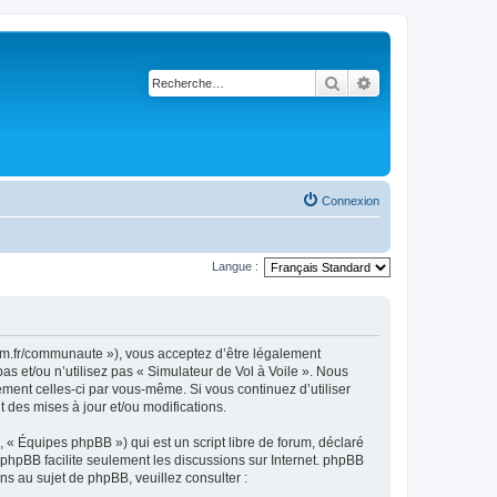
Rechercher
Recherche avancé
Connexion
Langue :
rsim.fr/communaute »), vous acceptez d’être légalement
s et/ou n’utilisez pas « Simulateur de Vol à Voile ». Nous
ement celles-ci par vous-même. Si vous continuez d’utiliser
 des mises à jour et/ou modifications.
 « Équipes phpBB ») qui est un script libre de forum, déclaré
l phpBB facilite seulement les discussions sur Internet. phpBB
 au sujet de phpBB, veuillez consulter :