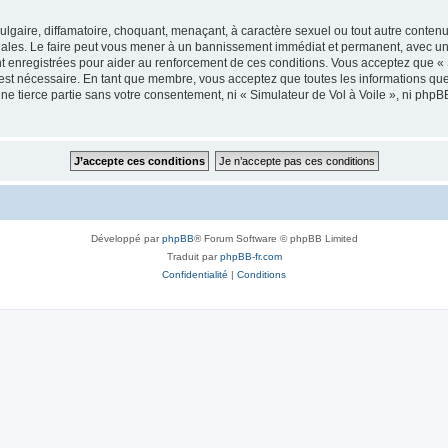
lgaire, diffamatoire, choquant, menaçant, à caractère sexuel ou tout autre contenu 
onales. Le faire peut vous mener à un bannissement immédiat et permanent, avec une 
 enregistrées pour aider au renforcement de ces conditions. Vous acceptez que « 
 est nécessaire. En tant que membre, vous acceptez que toutes les informations qu
une tierce partie sans votre consentement, ni « Simulateur de Vol à Voile », ni ph
Développé par
phpBB
® Forum Software © phpBB Limited
Traduit par
phpBB-fr.com
Confidentialité
|
Conditions