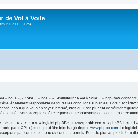
r de Vol à Voile
sim.fr © 2006 - 2025)
ar « nous », « notre », « nos », « Simulateur de Vol à Voile », « http://www.condo
’être légalement responsable de toutes les conditions suivantes, alors n’accédez pa
ns tout pour que vous en soyez informé, bien qu’il soit prudent de vérifier régulièr
é effectués, vous acceptez d’être légalement responsable des conditions découlant
ls », « eux », « leur », « logiciel phpBB », « www.phpbb.com », « phpBB Limited »,
-après par « GPL ») et qui peut être téléchargé depuis
www.phpbb.com
. Le logicie
acceptons pas comme contenu ou conduite permis. Pour de plus amples informations