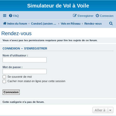
Simulateur de Vol à Voile
FAQ
S’enregistrer
Connexion
R
Index du forum
Condor1 (ancien forum)
Vols en Réseau
Rendez-vous
e
Rendez-vous
c
Vous n’avez pas les permissions requises pour lire les sujets de ce forum.
h
e
CONNEXION
•
S’ENREGISTRER
r
Nom d’utilisateur :
c
h
Mot de passe :
e
Se souvenir de moi
r
Cacher mon statut en ligne pour cette session
Cette catégorie n’a pas de forum.
Aller à