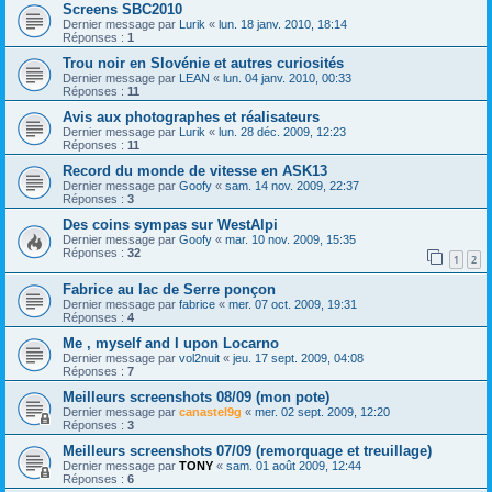
Screens SBC2010
Dernier message par
Lurik
«
lun. 18 janv. 2010, 18:14
Réponses :
1
Trou noir en Slovénie et autres curiosités
Dernier message par
LEAN
«
lun. 04 janv. 2010, 00:33
Réponses :
11
Avis aux photographes et réalisateurs
Dernier message par
Lurik
«
lun. 28 déc. 2009, 12:23
Réponses :
11
Record du monde de vitesse en ASK13
Dernier message par
Goofy
«
sam. 14 nov. 2009, 22:37
Réponses :
3
Des coins sympas sur WestAlpi
Dernier message par
Goofy
«
mar. 10 nov. 2009, 15:35
Réponses :
32
1
2
Fabrice au lac de Serre ponçon
Dernier message par
fabrice
«
mer. 07 oct. 2009, 19:31
Réponses :
4
Me , myself and I upon Locarno
Dernier message par
vol2nuit
«
jeu. 17 sept. 2009, 04:08
Réponses :
7
Meilleurs screenshots 08/09 (mon pote)
Dernier message par
canastel9g
«
mer. 02 sept. 2009, 12:20
Réponses :
3
Meilleurs screenshots 07/09 (remorquage et treuillage)
Dernier message par
TONY
«
sam. 01 août 2009, 12:44
Réponses :
6