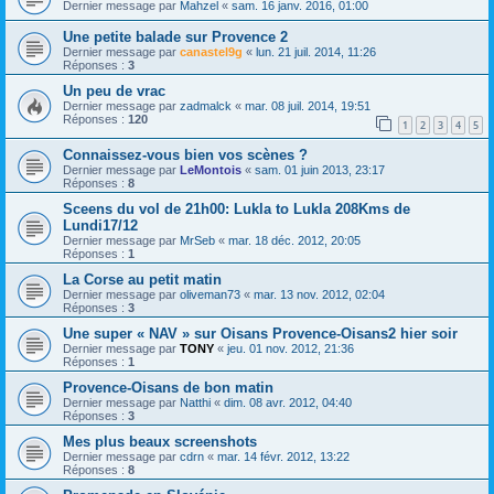
Dernier message par
Mahzel
«
sam. 16 janv. 2016, 01:00
Une petite balade sur Provence 2
Dernier message par
canastel9g
«
lun. 21 juil. 2014, 11:26
Réponses :
3
Un peu de vrac
Dernier message par
zadmalck
«
mar. 08 juil. 2014, 19:51
Réponses :
120
1
2
3
4
5
Connaissez-vous bien vos scènes ?
Dernier message par
LeMontois
«
sam. 01 juin 2013, 23:17
Réponses :
8
Sceens du vol de 21h00: Lukla to Lukla 208Kms de
Lundi17/12
Dernier message par
MrSeb
«
mar. 18 déc. 2012, 20:05
Réponses :
1
La Corse au petit matin
Dernier message par
oliveman73
«
mar. 13 nov. 2012, 02:04
Réponses :
3
Une super « NAV » sur Oisans Provence-Oisans2 hier soir
Dernier message par
TONY
«
jeu. 01 nov. 2012, 21:36
Réponses :
1
Provence-Oisans de bon matin
Dernier message par
Natthi
«
dim. 08 avr. 2012, 04:40
Réponses :
3
Mes plus beaux screenshots
Dernier message par
cdrn
«
mar. 14 févr. 2012, 13:22
Réponses :
8