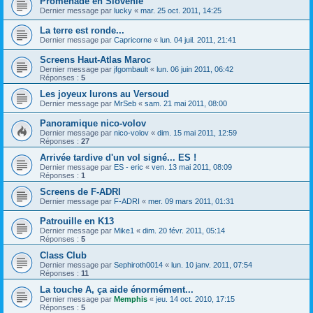
Promenade en Slovénie
Dernier message par
lucky
«
mar. 25 oct. 2011, 14:25
La terre est ronde...
Dernier message par
Capricorne
«
lun. 04 juil. 2011, 21:41
Screens Haut-Atlas Maroc
Dernier message par
jfgombault
«
lun. 06 juin 2011, 06:42
Réponses :
5
Les joyeux lurons au Versoud
Dernier message par
MrSeb
«
sam. 21 mai 2011, 08:00
Panoramique nico-volov
Dernier message par
nico-volov
«
dim. 15 mai 2011, 12:59
Réponses :
27
Arrivée tardive d'un vol signé... ES !
Dernier message par
ES - eric
«
ven. 13 mai 2011, 08:09
Réponses :
1
Screens de F-ADRI
Dernier message par
F-ADRI
«
mer. 09 mars 2011, 01:31
Patrouille en K13
Dernier message par
Mike1
«
dim. 20 févr. 2011, 05:14
Réponses :
5
Class Club
Dernier message par
Sephiroth0014
«
lun. 10 janv. 2011, 07:54
Réponses :
11
La touche A, ça aide énormément...
Dernier message par
Memphis
«
jeu. 14 oct. 2010, 17:15
Réponses :
5