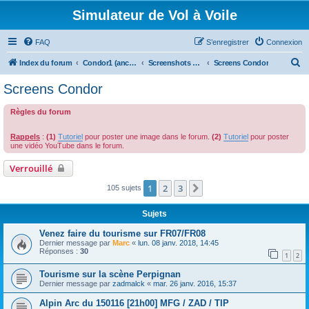
Simulateur de Vol à Voile
FAQ
S’enregistrer
Connexion
R
Index du forum
Condor1 (ancien forum)
Screenshots et Vidéos
Screens Condor
e
Screens Condor
c
Règles du forum
h
e
Rappels
:
(1)
Tutoriel
pour poster une image dans le forum.
(2)
Tutoriel
pour poster
r
une vidéo YouTube dans le forum.
c
Verrouillé
h
1
2
3
Suivante
105 sujets
e
r
Sujets
Venez faire du tourisme sur FR07/FR08
Dernier message par
Marc
«
lun. 08 janv. 2018, 14:45
Réponses :
30
1
2
Tourisme sur la scène Perpignan
Dernier message par
zadmalck
«
mar. 26 janv. 2016, 15:37
Alpin Arc du 150116 [21h00] MFG / ZAD / TIP