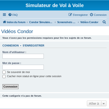
Simulateur de Vol à Voile
FAQ
S’enregistrer
Connexion
R
Index du forum
Condor Simulateur de Vol à Voile
Screenshots et Vidéos
Vidéos Condor
e
Vidéos Condor
c
Vous n’avez pas les permissions requises pour lire les sujets de ce forum.
h
e
CONNEXION
•
S’ENREGISTRER
r
Nom d’utilisateur :
c
h
Mot de passe :
e
Se souvenir de moi
r
Cacher mon statut en ligne pour cette session
Cette catégorie n’a pas de forum.
Aller à