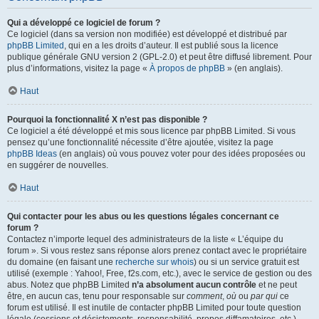
Qui a développé ce logiciel de forum ?
Ce logiciel (dans sa version non modifiée) est développé et distribué par
phpBB Limited
, qui en a les droits d’auteur. Il est publié sous la licence
publique générale GNU version 2 (GPL-2.0) et peut être diffusé librement. Pour
plus d’informations, visitez la page «
À propos de phpBB
» (en anglais).
Haut
Pourquoi la fonctionnalité X n’est pas disponible ?
Ce logiciel a été développé et mis sous licence par phpBB Limited. Si vous
pensez qu’une fonctionnalité nécessite d’être ajoutée, visitez la page
phpBB Ideas
(en anglais) où vous pouvez voter pour des idées proposées ou
en suggérer de nouvelles.
Haut
Qui contacter pour les abus ou les questions légales concernant ce
forum ?
Contactez n’importe lequel des administrateurs de la liste « L’équipe du
forum ». Si vous restez sans réponse alors prenez contact avec le propriétaire
du domaine (en faisant une
recherche sur whois
) ou si un service gratuit est
utilisé (exemple : Yahoo!, Free, f2s.com, etc.), avec le service de gestion ou des
abus. Notez que phpBB Limited
n’a absolument aucun contrôle
et ne peut
être, en aucun cas, tenu pour responsable sur
comment
,
où
ou
par qui
ce
forum est utilisé. Il est inutile de contacter phpBB Limited pour toute question