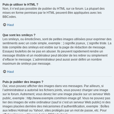
Puis-je utiliser le HTML ?
Non, il n’est pas possible de publier du HTML sur ce forum. La plupart des
mises en forme permises par le HTML peuvent être appliquées avec les
BBCodes.
Haut
Que sont les smileys ?
Les smileys, ou émoticônes, sont de petites images utilisées pour exprimer des
sentiments avec un code simple, exemple : :) signifie joyeux, :( signifie triste. La
liste complète des smileys est visible sur la page de rédaction de message.
Essayez toutefois de ne pas en abuser. Ils peuvent rapidement rendre un
message illisible et un modérateur peut décider de les retirer ou simplement
d’effacer le message. L’administrateur peut aussi avoir défini un nombre
maximum de smileys par message.
Haut
Puis-je publier des images ?
Oui, vous pouvez afficher des images dans vos messages. Par ailleurs, si
l’administrateur a autorisé les fichiers joints, vous pouvez charger une image
sur le forum. Autrement, vous devez lier une image placée sur un serveur Web
public, exemple : http://www.exemple.com/mon-image.gif. Vous ne pouvez pas
lier des images de votre ordinateur (sauf si c’est un serveur Web public) ni des
images placées derrière des mécanismes d’authentification, exemple : Boîtes
aux lettres Hotmail ou Yahoo!, sites protégés par un mot de passe, etc. Pour