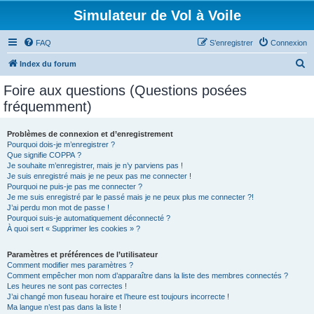
Simulateur de Vol à Voile
FAQ
S’enregistrer
Connexion
R
Index du forum
e
Foire aux questions (Questions posées
c
fréquemment)
h
e
Problèmes de connexion et d’enregistrement
Pourquoi dois-je m’enregistrer ?
r
Que signifie COPPA ?
c
Je souhaite m’enregistrer, mais je n’y parviens pas !
Je suis enregistré mais je ne peux pas me connecter !
h
Pourquoi ne puis-je pas me connecter ?
Je me suis enregistré par le passé mais je ne peux plus me connecter ?!
e
J’ai perdu mon mot de passe !
r
Pourquoi suis-je automatiquement déconnecté ?
À quoi sert « Supprimer les cookies » ?
Paramètres et préférences de l’utilisateur
Comment modifier mes paramètres ?
Comment empêcher mon nom d’apparaître dans la liste des membres connectés ?
Les heures ne sont pas correctes !
J’ai changé mon fuseau horaire et l’heure est toujours incorrecte !
Ma langue n’est pas dans la liste !