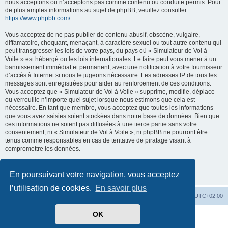
nous acceptons ou n’acceptons pas comme contenu ou conduite permis. Pour
de plus amples informations au sujet de phpBB, veuillez consulter :
https://www.phpbb.com/
.
Vous acceptez de ne pas publier de contenu abusif, obscène, vulgaire,
diffamatoire, choquant, menaçant, à caractère sexuel ou tout autre contenu qui
peut transgresser les lois de votre pays, du pays où « Simulateur de Vol à
Voile » est hébergé ou les lois internationales. Le faire peut vous mener à un
bannissement immédiat et permanent, avec une notification à votre fournisseur
d’accès à Internet si nous le jugeons nécessaire. Les adresses IP de tous les
messages sont enregistrées pour aider au renforcement de ces conditions.
Vous acceptez que « Simulateur de Vol à Voile » supprime, modifie, déplace
ou verrouille n’importe quel sujet lorsque nous estimons que cela est
nécessaire. En tant que membre, vous acceptez que toutes les informations
que vous avez saisies soient stockées dans notre base de données. Bien que
ces informations ne soient pas diffusées à une tierce partie sans votre
consentement, ni « Simulateur de Vol à Voile », ni phpBB ne pourront être
tenus comme responsables en cas de tentative de piratage visant à
compromettre les données.
Retour à la page précédente
En poursuivant votre navigation, vous acceptez
l’utilisation de cookies.
En savoir plus
Index du forum
Supprimer les cookies
Heures au format
UTC+02:00
OK
Développé par
phpBB
® Forum Software © phpBB Limited
Traduit par
phpBB-fr.com