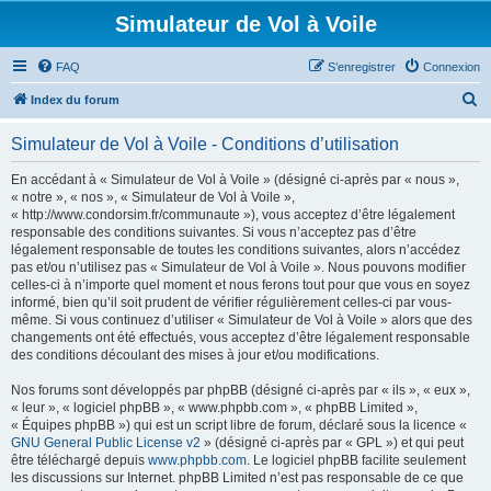
Simulateur de Vol à Voile
FAQ
S’enregistrer
Connexion
R
Index du forum
e
Simulateur de Vol à Voile - Conditions d’utilisation
c
h
En accédant à « Simulateur de Vol à Voile » (désigné ci-après par « nous »,
« notre », « nos », « Simulateur de Vol à Voile »,
e
« http://www.condorsim.fr/communaute »), vous acceptez d’être légalement
r
responsable des conditions suivantes. Si vous n’acceptez pas d’être
légalement responsable de toutes les conditions suivantes, alors n’accédez
c
pas et/ou n’utilisez pas « Simulateur de Vol à Voile ». Nous pouvons modifier
h
celles-ci à n’importe quel moment et nous ferons tout pour que vous en soyez
informé, bien qu’il soit prudent de vérifier régulièrement celles-ci par vous-
e
même. Si vous continuez d’utiliser « Simulateur de Vol à Voile » alors que des
r
changements ont été effectués, vous acceptez d’être légalement responsable
des conditions découlant des mises à jour et/ou modifications.
Nos forums sont développés par phpBB (désigné ci-après par « ils », « eux »,
« leur », « logiciel phpBB », « www.phpbb.com », « phpBB Limited »,
« Équipes phpBB ») qui est un script libre de forum, déclaré sous la licence «
GNU General Public License v2
» (désigné ci-après par « GPL ») et qui peut
être téléchargé depuis
www.phpbb.com
. Le logiciel phpBB facilite seulement
les discussions sur Internet. phpBB Limited n’est pas responsable de ce que