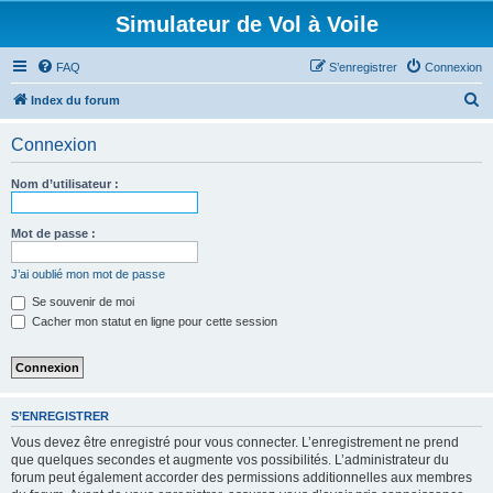
Simulateur de Vol à Voile
FAQ
S’enregistrer
Connexion
R
Index du forum
e
Connexion
c
h
Nom d’utilisateur :
e
r
Mot de passe :
c
J’ai oublié mon mot de passe
h
Se souvenir de moi
e
Cacher mon statut en ligne pour cette session
r
S’ENREGISTRER
Vous devez être enregistré pour vous connecter. L’enregistrement ne prend
que quelques secondes et augmente vos possibilités. L’administrateur du
forum peut également accorder des permissions additionnelles aux membres