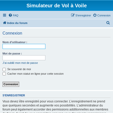
Simulateur de Vol à Voile
FAQ
S’enregistrer
Connexion
R
Index du forum
e
Connexion
c
h
Nom d’utilisateur :
e
r
Mot de passe :
c
J’ai oublié mon mot de passe
h
Se souvenir de moi
e
Cacher mon statut en ligne pour cette session
r
S’ENREGISTRER
Vous devez être enregistré pour vous connecter. L’enregistrement ne prend
que quelques secondes et augmente vos possibilités. L’administrateur du
forum peut également accorder des permissions additionnelles aux membres