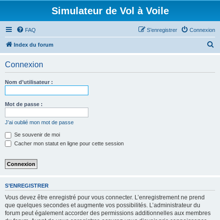
Simulateur de Vol à Voile
FAQ
S’enregistrer
Connexion
R
Index du forum
e
Connexion
c
h
Nom d’utilisateur :
e
r
Mot de passe :
c
J’ai oublié mon mot de passe
h
Se souvenir de moi
e
Cacher mon statut en ligne pour cette session
r
S’ENREGISTRER
Vous devez être enregistré pour vous connecter. L’enregistrement ne prend
que quelques secondes et augmente vos possibilités. L’administrateur du
forum peut également accorder des permissions additionnelles aux membres