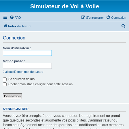
Simulateur de Vol à Voile
FAQ
S’enregistrer
Connexion
R
Index du forum
e
Connexion
c
h
Nom d’utilisateur :
e
r
Mot de passe :
c
J’ai oublié mon mot de passe
h
Se souvenir de moi
e
Cacher mon statut en ligne pour cette session
r
S’ENREGISTRER
Vous devez être enregistré pour vous connecter. L’enregistrement ne prend
que quelques secondes et augmente vos possibilités. L’administrateur du
forum peut également accorder des permissions additionnelles aux membres