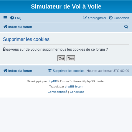
Simulateur de Vol à Voile
FAQ
S’enregistrer
Connexion
R
Index du forum
e
Supprimer les cookies
c
h
Êtes-vous sûr de vouloir supprimer tous les cookies de ce forum ?
e
r
c
Index du forum
Supprimer les cookies
Heures au format
UTC+02:00
h
Développé par
phpBB
® Forum Software © phpBB Limited
e
Traduit par
phpBB-fr.com
r
Confidentialité
|
Conditions