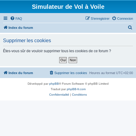
Simulateur de Vol à Voile
FAQ
S’enregistrer
Connexion
R
Index du forum
e
Supprimer les cookies
c
h
Êtes-vous sûr de vouloir supprimer tous les cookies de ce forum ?
e
r
c
Index du forum
Supprimer les cookies
Heures au format
UTC+02:00
h
Développé par
phpBB
® Forum Software © phpBB Limited
e
Traduit par
phpBB-fr.com
r
Confidentialité
|
Conditions