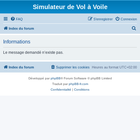
Simulateur de Vol à Voile
FAQ
S’enregistrer
Connexion
R
Index du forum
e
Informations
c
h
Le message demandé n’existe pas.
e
r
Index du forum
Supprimer les cookies
Heures au format
UTC+02:00
c
Développé par
phpBB
® Forum Software © phpBB Limited
h
Traduit par
phpBB-fr.com
e
Confidentialité
|
Conditions
r