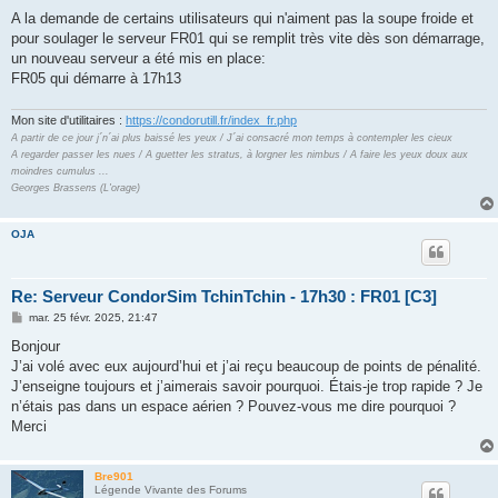
e
s
A la demande de certains utilisateurs qui n'aiment pas la soupe froide et
s
pour soulager le serveur FR01 qui se remplit très vite dès son démarrage,
a
g
un nouveau serveur a été mis en place:
e
FR05 qui démarre à 17h13
Mon site d'utilitaires :
https://condorutill.fr/index_fr.php
A partir de ce jour j´n´ai plus baissé les yeux / J´ai consacré mon temps à contempler les cieux
A regarder passer les nues / A guetter les stratus, à lorgner les nimbus / A faire les yeux doux aux
moindres cumulus ...
Georges Brassens (L'orage)
OJA
Re: Serveur CondorSim TchinTchin - 17h30 : FR01 [C3]
M
mar. 25 févr. 2025, 21:47
e
s
Bonjour
s
J’ai volé avec eux aujourd’hui et j’ai reçu beaucoup de points de pénalité.
a
g
J’enseigne toujours et j’aimerais savoir pourquoi. Étais-je trop rapide ? Je
e
n’étais pas dans un espace aérien ? Pouvez-vous me dire pourquoi ?
Merci
Bre901
Légende Vivante des Forums