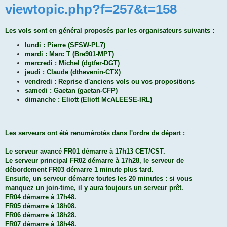
viewtopic.php?f=257&t=158
Les vols sont en général proposés par les organisateurs suivants :
lundi : Pierre (SFSW-PL7)
mardi : Marc T (Bre901-MPT)
mercredi : Michel (dgtfer-DGT)
jeudi : Claude (dthevenin-CTX)
vendredi : Reprise d'anciens vols ou vos propositions
samedi : Gaetan (gaetan-CFP)
dimanche : Eliott (Eliott McALEESE-IRL)
Les serveurs ont été renumérotés dans l'ordre de départ :
Le serveur avancé FR01 démarre à 17h13 CET/CST.
Le serveur principal FR02 démarre à 17h28, le serveur de
débordement FR03 démarre 1 minute plus tard.
Ensuite, un serveur démarre toutes les 20 minutes : si vous
manquez un join-time, il y aura toujours un serveur prêt.
FR04 démarre à 17h48.
FR05 démarre à 18h08.
FR06 démarre à 18h28.
FR07 démarre à 18h48.