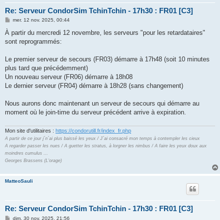
Re: Serveur CondorSim TchinTchin - 17h30 : FR01 [C3]
M
mer. 12 nov. 2025, 00:44
e
s
À partir du mercredi 12 novembre, les serveurs "pour les retardataires"
s
sont reprogrammés:
a
g
e
Le premier serveur de secours (FR03) démarre à 17h48 (soit 10 minutes
plus tard que précédemment)
Un nouveau serveur (FR06) démarre à 18h08
Le dernier serveur (FR04) démarre à 18h28 (sans changement)
Nous aurons donc maintenant un serveur de secours qui démarre au
moment où le join-time du serveur précédent arrive à expiration.
Mon site d'utilitaires :
https://condorutill.fr/index_fr.php
A partir de ce jour j´n´ai plus baissé les yeux / J´ai consacré mon temps à contempler les cieux
A regarder passer les nues / A guetter les stratus, à lorgner les nimbus / A faire les yeux doux aux
moindres cumulus ...
Georges Brassens (L'orage)
MatteoSauli
Re: Serveur CondorSim TchinTchin - 17h30 : FR01 [C3]
M
dim. 30 nov. 2025, 21:56