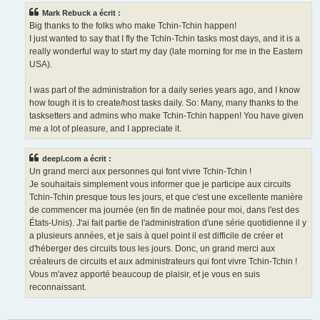
e
Mark Rebuck a écrit :
Big thanks to the folks who make Tchin-Tchin happen!
I just wanted to say that I fly the Tchin-Tchin tasks most days, and it is a
really wonderful way to start my day (late morning for me in the Eastern
USA).
I was part of the administration for a daily series years ago, and I know
how tough it is to create/host tasks daily. So: Many, many thanks to the
tasksetters and admins who make Tchin-Tchin happen! You have given
me a lot of pleasure, and I appreciate it.
deepl.com a écrit :
Un grand merci aux personnes qui font vivre Tchin-Tchin !
Je souhaitais simplement vous informer que je participe aux circuits
Tchin-Tchin presque tous les jours, et que c'est une excellente manière
de commencer ma journée (en fin de matinée pour moi, dans l'est des
États-Unis). J'ai fait partie de l'administration d'une série quotidienne il y
a plusieurs années, et je sais à quel point il est difficile de créer et
d'héberger des circuits tous les jours. Donc, un grand merci aux
créateurs de circuits et aux administrateurs qui font vivre Tchin-Tchin !
Vous m'avez apporté beaucoup de plaisir, et je vous en suis
reconnaissant.