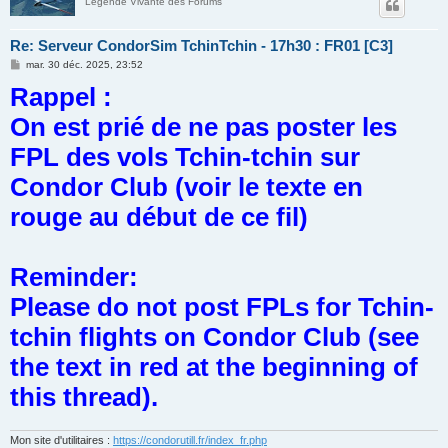
Légende Vivante des Forums
Re: Serveur CondorSim TchinTchin - 17h30 : FR01 [C3]
M
mar. 30 déc. 2025, 23:52
e
Rappel :
s
s
a
On est prié de ne pas poster les
g
e
FPL des vols Tchin-tchin sur
Condor Club (voir le texte en
rouge au début de ce fil)
Reminder:
Please do not post FPLs for Tchin-
tchin flights on Condor Club (see
the text in red at the beginning of
this thread).
Mon site d'utilitaires :
https://condorutill.fr/index_fr.php