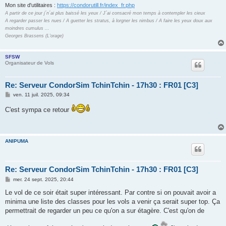
Mon site d'utilitaires :
https://condorutill.fr/index_fr.php
A partir de ce jour j´n´ai plus baissé les yeux / J´ai consacré mon temps à contempler les cieux
A regarder passer les nues / A guetter les stratus, à lorgner les nimbus / A faire les yeux doux aux
moindres cumulus ...
Georges Brassens (L'orage)
SFSW
Organisateur de Vols
Re: Serveur CondorSim TchinTchin - 17h30 : FR01 [C3]
M
ven. 11 juil. 2025, 09:34
e
s
C'est sympa ce retour
s
a
g
e
ANIPUMA
Re: Serveur CondorSim TchinTchin - 17h30 : FR01 [C3]
M
mer. 24 sept. 2025, 20:44
e
s
Le vol de ce soir était super intéressant. Par contre si on pouvait avoir a
s
minima une liste des classes pour les vols a venir ça serait super top. Ça
a
g
permettrait de regarder un peu ce qu'on a sur étagère. C'est qu'on de
e