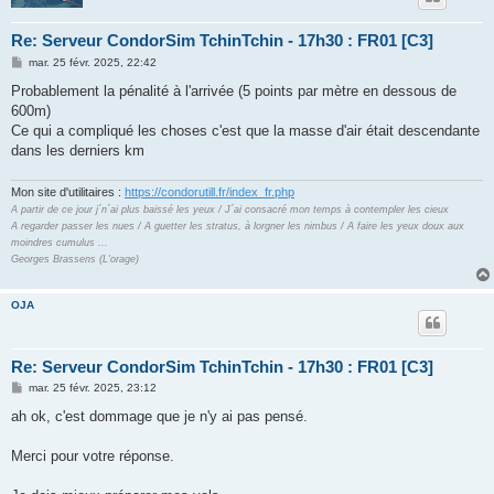
Re: Serveur CondorSim TchinTchin - 17h30 : FR01 [C3]
M
mar. 25 févr. 2025, 22:42
e
s
Probablement la pénalité à l'arrivée (5 points par mètre en dessous de
s
600m)
a
g
Ce qui a compliqué les choses c'est que la masse d'air était descendante
e
dans les derniers km
Mon site d'utilitaires :
https://condorutill.fr/index_fr.php
A partir de ce jour j´n´ai plus baissé les yeux / J´ai consacré mon temps à contempler les cieux
A regarder passer les nues / A guetter les stratus, à lorgner les nimbus / A faire les yeux doux aux
moindres cumulus ...
Georges Brassens (L'orage)
OJA
Re: Serveur CondorSim TchinTchin - 17h30 : FR01 [C3]
M
mar. 25 févr. 2025, 23:12
e
s
ah ok, c'est dommage que je n'y ai pas pensé.
s
a
g
Merci pour votre réponse.
e