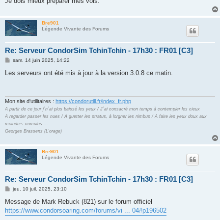
Je dois mieux préparer mes vols.
Bre901
Légende Vivante des Forums
Re: Serveur CondorSim TchinTchin - 17h30 : FR01 [C3]
M
sam. 14 juin 2025, 14:22
e
s
Les serveurs ont été mis à jour à la version 3.0.8 ce matin.
s
a
g
e
Mon site d'utilitaires :
https://condorutill.fr/index_fr.php
A partir de ce jour j´n´ai plus baissé les yeux / J´ai consacré mon temps à contempler les cieux
A regarder passer les nues / A guetter les stratus, à lorgner les nimbus / A faire les yeux doux aux
moindres cumulus ...
Georges Brassens (L'orage)
Bre901
Légende Vivante des Forums
Re: Serveur CondorSim TchinTchin - 17h30 : FR01 [C3]
M
jeu. 10 juil. 2025, 23:10
e
s
Message de Mark Rebuck (821) sur le forum officiel
s
https://www.condorsoaring.com/forums/vi ... 04#p196502
a
g