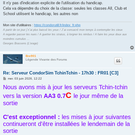
s
Il n'y pas d'indication explicite de l'utilisation du handicap.
s
Cela va dépendre du choix de la classe: seules les classes All, Club et
a
g
School utilisent le handicap, les autres non
e
Mon site d'utilitaires :
https://condorutill.fr/index_fr.php
A partir de ce jour j´n´ai plus baissé les yeux / J´ai consacré mon temps à contempler les cieux
A regarder passer les nues / A guetter les stratus, à lorgner les nimbus / A faire les yeux doux aux
moindres cumulus ...
Georges Brassens (L'orage)
Bre901
Légende Vivante des Forums
Re: Serveur CondorSim TchinTchin - 17h30 : FR01 [C3]
M
mer. 03 juin 2026, 12:22
e
Nous avons mis à jour les serveurs Tchin-tchin
s
s
C
a
vers la version
AA3 0.7
le jour même de la
g
e
sortie
C'est exceptionnel :
les mises à jour suivantes
continueront d'être installées le lendemain de la
sortie