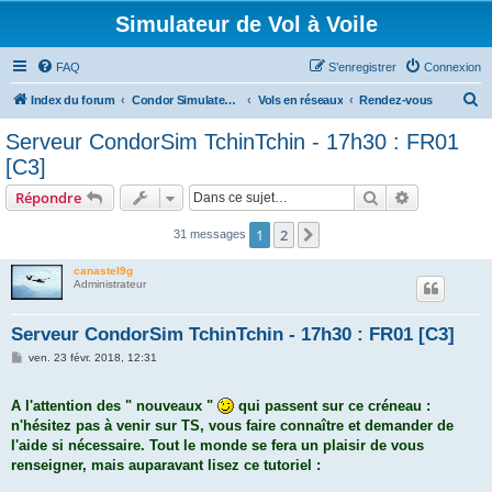
Simulateur de Vol à Voile
FAQ
S’enregistrer
Connexion
R
Index du forum
Condor Simulateur de Vol à Voile
Vols en réseaux
Rendez-vous
e
Serveur CondorSim TchinTchin - 17h30 : FR01
c
[C3]
h
Rechercher
Recherche 
Répondre
e
r
1
2
Suivante
31 messages
c
canastel9g
h
Administrateur
e
Serveur CondorSim TchinTchin - 17h30 : FR01 [C3]
r
M
ven. 23 févr. 2018, 12:31
e
s
s
A l'attention des " nouveaux "
qui passent sur ce créneau :
a
g
n'hésitez pas à venir sur TS, vous faire connaître et demander de
e
l'aide si nécessaire. Tout le monde se fera un plaisir de vous
renseigner, mais auparavant lisez ce tutoriel :