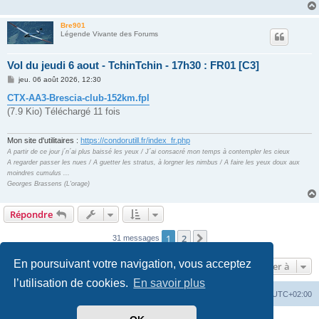
g
e
Bre901
Légende Vivante des Forums
Vol du jeudi 6 aout - TchinTchin - 17h30 : FR01 [C3]
M
jeu. 06 août 2026, 12:30
e
s
CTX-AA3-Brescia-club-152km.fpl
s
(7.9 Kio) Téléchargé 11 fois
a
g
e
Mon site d'utilitaires :
https://condorutill.fr/index_fr.php
A partir de ce jour j´n´ai plus baissé les yeux / J´ai consacré mon temps à contempler les cieux
A regarder passer les nues / A guetter les stratus, à lorgner les nimbus / A faire les yeux doux aux
moindres cumulus ...
Georges Brassens (L'orage)
Répondre
1
2
Suivante
31 messages
En poursuivant votre navigation, vous acceptez
Aller à
l’utilisation de cookies.
En savoir plus
Index du forum
Supprimer les cookies
Heures au format
UTC+02:00