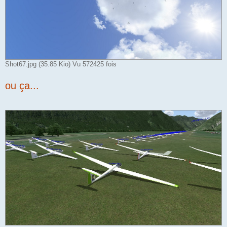
Shot67.jpg (35.85 Kio) Vu 572425 fois
ou ça...