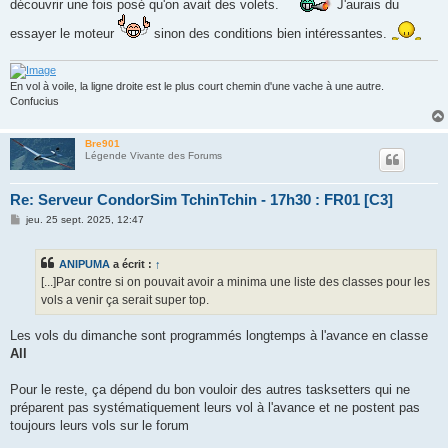
découvrir une fois posé qu'on avait des volets.
J'aurais du
essayer le moteur
sinon des conditions bien intéressantes.
En vol à voile, la ligne droite est le plus court chemin d'une vache à une autre.
Confucius
Bre901
Légende Vivante des Forums
Re: Serveur CondorSim TchinTchin - 17h30 : FR01 [C3]
M
jeu. 25 sept. 2025, 12:47
e
s
s
ANIPUMA
a écrit :
↑
a
g
[...]Par contre si on pouvait avoir a minima une liste des classes pour les
e
vols a venir ça serait super top.
Les vols du dimanche sont programmés longtemps à l'avance en classe
All
Pour le reste, ça dépend du bon vouloir des autres tasksetters qui ne
préparent pas systématiquement leurs vol à l'avance et ne postent pas
toujours leurs vols sur le forum