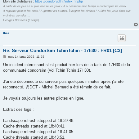
Mon site d'utilitaires :
https://condorutill.fr/index_fr.php
A partir de ce jour j´n´ai plus baissé les yeux / J´ai consacré mon temps à contempler les cieux
A regarder passer les nues / A guetter les stratus, à lorgner les nimbus / A faire les yeux doux aux
moindres cumulus ...
Georges Brassens (L'orage)
tbaz
Re: Serveur CondorSim TchinTchin - 17h30 : FR01 [C3]
M
mar. 14 janv. 2025, 11:25
e
s
Un incident interessant s'est produit hier lors de la task de 17H30 de la
s
communauté condorsim (Vol Tchin Tchin 17H30).
a
g
e
J'ai été déconnecté du serveur puis quelques minutes après j'ai été
reconnecté. @DGT - Michel Bernard a été témoin de ce fait.
Je voyais toujours les autres pilotes en ligne.
Extrait des logs :
Landscape refresh stopped at 18:39:48.
Cache threads started at 18:40:41.
Landscape refresh stopped at 18:41:05.
Cache threads started at 18:43:51.