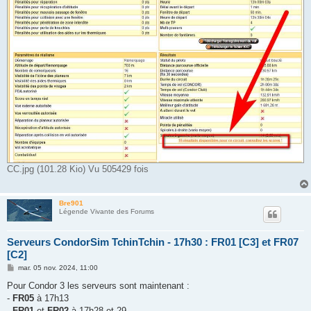
CC.jpg (101.28 Kio) Vu 505429 fois
Bre901
Légende Vivante des Forums
Serveurs CondorSim TchinTchin - 17h30 : FR01 [C3] et FR07
[C2]
M
mar. 05 nov. 2024, 11:00
e
s
Pour Condor 3 les serveurs sont maintenant :
s
-
FR05
à 17h13
a
g
-
FR01
et
FR02
à 17h28 et 29