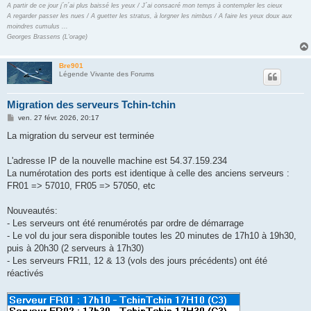
A partir de ce jour j´n´ai plus baissé les yeux / J´ai consacré mon temps à contempler les cieux
A regarder passer les nues / A guetter les stratus, à lorgner les nimbus / A faire les yeux doux aux
moindres cumulus ...
Georges Brassens (L'orage)
Bre901
Légende Vivante des Forums
Migration des serveurs Tchin-tchin
M
ven. 27 févr. 2026, 20:17
e
s
La migration du serveur est terminée
s
a
g
L'adresse IP de la nouvelle machine est 54.37.159.234
e
La numérotation des ports est identique à celle des anciens serveurs :
FR01 => 57010, FR05 => 57050, etc
Nouveautés:
- Les serveurs ont été renumérotés par ordre de démarrage
- Le vol du jour sera disponible toutes les 20 minutes de 17h10 à 19h30,
puis à 20h30 (2 serveurs à 17h30)
- Les serveurs FR11, 12 & 13 (vols des jours précédents) ont été
réactivés