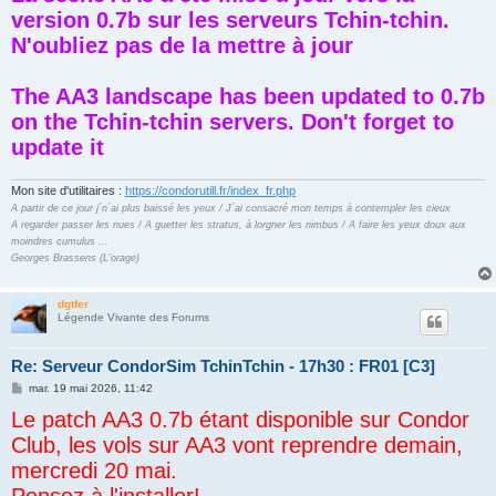
s
version 0.7b sur les serveurs Tchin-tchin.
a
g
N'oubliez pas de la mettre à jour
e
The AA3 landscape has been updated to 0.7b
on the Tchin-tchin servers. Don't forget to
update it
Mon site d'utilitaires :
https://condorutill.fr/index_fr.php
A partir de ce jour j´n´ai plus baissé les yeux / J´ai consacré mon temps à contempler les cieux
A regarder passer les nues / A guetter les stratus, à lorgner les nimbus / A faire les yeux doux aux
moindres cumulus ...
Georges Brassens (L'orage)
dgtfer
Légende Vivante des Forums
Re: Serveur CondorSim TchinTchin - 17h30 : FR01 [C3]
M
mar. 19 mai 2026, 11:42
e
Le patch AA3 0.7b étant disponible sur Condor
s
s
Club, les vols sur AA3 vont reprendre demain,
a
g
mercredi 20 mai.
e
Pensez à l'installer!