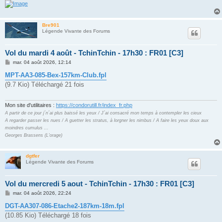
Bre901
Légende Vivante des Forums
Vol du mardi 4 août - TchinTchin - 17h30 : FR01 [C3]
M
mar. 04 août 2026, 12:14
e
s
MPT-AA3-085-Bex-157km-Club.fpl
s
(9.7 Kio) Téléchargé 21 fois
a
g
e
Mon site d'utilitaires :
https://condorutill.fr/index_fr.php
A partir de ce jour j´n´ai plus baissé les yeux / J´ai consacré mon temps à contempler les cieux
A regarder passer les nues / A guetter les stratus, à lorgner les nimbus / A faire les yeux doux aux
moindres cumulus ...
Georges Brassens (L'orage)
dgtfer
Légende Vivante des Forums
Vol du mercredi 5 aout - TchinTchin - 17h30 : FR01 [C3]
M
mar. 04 août 2026, 22:24
e
s
DGT-AA307-086-Etache2-187km-18m.fpl
s
(10.85 Kio) Téléchargé 18 fois
a