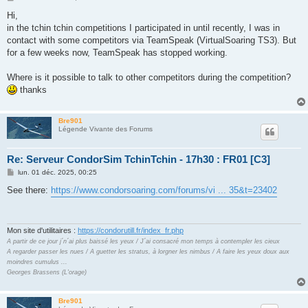
e
s
Hi,
s
in the tchin tchin competitions I participated in until recently, I was in
a
g
contact with some competitors via TeamSpeak (VirtualSoaring TS3). But
e
for a few weeks now, TeamSpeak has stopped working.
Where is it possible to talk to other competitors during the competition?
thanks
Bre901
Légende Vivante des Forums
Re: Serveur CondorSim TchinTchin - 17h30 : FR01 [C3]
M
lun. 01 déc. 2025, 00:25
e
s
See there:
https://www.condorsoaring.com/forums/vi ... 35&t=23402
s
a
g
e
Mon site d'utilitaires :
https://condorutill.fr/index_fr.php
A partir de ce jour j´n´ai plus baissé les yeux / J´ai consacré mon temps à contempler les cieux
A regarder passer les nues / A guetter les stratus, à lorgner les nimbus / A faire les yeux doux aux
moindres cumulus ...
Georges Brassens (L'orage)
Bre901