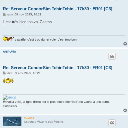
Re: Serveur CondorSim TchinTchin - 17h30 : FR01 [C3]
M
sam. 08 nov. 2025, 16:23
e
s
il est très bien ton vol Gaetan
s
a
g
e
travailler c'est trop dur et voler c'est trop bon.
ANIPUMA
Re: Serveur CondorSim TchinTchin - 17h30 : FR01 [C3]
M
dim. 09 nov. 2025, 18:26
e
s
s
a
g
e
En vol à voile, la ligne droite est le plus court chemin d'une vache à une autre.
Confucius
Bre901
Légende Vivante des Forums