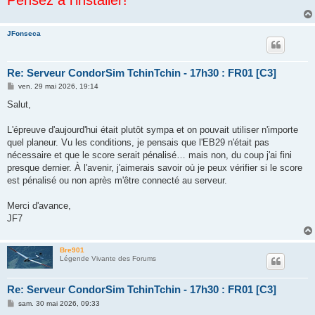
JFonseca
Re: Serveur CondorSim TchinTchin - 17h30 : FR01 [C3]
M
ven. 29 mai 2026, 19:14
e
s
Salut,
s
a
g
L'épreuve d'aujourd'hui était plutôt sympa et on pouvait utiliser n'importe
e
quel planeur. Vu les conditions, je pensais que l'EB29 n'était pas
nécessaire et que le score serait pénalisé… mais non, du coup j'ai fini
presque dernier. À l'avenir, j'aimerais savoir où je peux vérifier si le score
est pénalisé ou non après m'être connecté au serveur.
Merci d'avance,
JF7
Bre901
Légende Vivante des Forums
Re: Serveur CondorSim TchinTchin - 17h30 : FR01 [C3]
M
sam. 30 mai 2026, 09:33
e