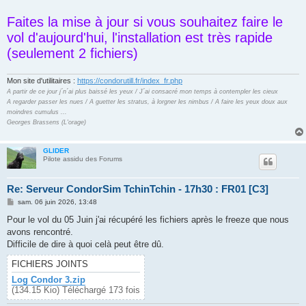
Faites la mise à jour si vous souhaitez faire le
vol d'aujourd'hui, l'installation est très rapide
(seulement 2 fichiers)
Mon site d'utilitaires :
https://condorutill.fr/index_fr.php
A partir de ce jour j´n´ai plus baissé les yeux / J´ai consacré mon temps à contempler les cieux
A regarder passer les nues / A guetter les stratus, à lorgner les nimbus / A faire les yeux doux aux
moindres cumulus ...
Georges Brassens (L'orage)
GLIDER
Pilote assidu des Forums
Re: Serveur CondorSim TchinTchin - 17h30 : FR01 [C3]
M
sam. 06 juin 2026, 13:48
e
s
Pour le vol du 05 Juin j'ai récupéré les fichiers après le freeze que nous
s
avons rencontré.
a
g
Difficile de dire à quoi celà peut être dû.
e
FICHIERS JOINTS
Log Condor 3.zip
(134.15 Kio) Téléchargé 173 fois