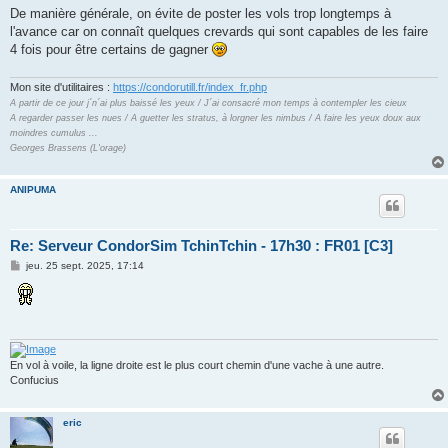
De manière générale, on évite de poster les vols trop longtemps à
l'avance car on connaît quelques crevards qui sont capables de les faire
4 fois pour être certains de gagner
Mon site d'utilitaires :
https://condorutill.fr/index_fr.php
A partir de ce jour j´n´ai plus baissé les yeux / J´ai consacré mon temps à contempler les cieux
A regarder passer les nues / A guetter les stratus, à lorgner les nimbus / A faire les yeux doux aux
moindres cumulus ...
Georges Brassens (L'orage)
ANIPUMA
Re: Serveur CondorSim TchinTchin - 17h30 : FR01 [C3]
M
jeu. 25 sept. 2025, 17:14
e
s
s
a
g
e
En vol à voile, la ligne droite est le plus court chemin d'une vache à une autre.
Confucius
eric