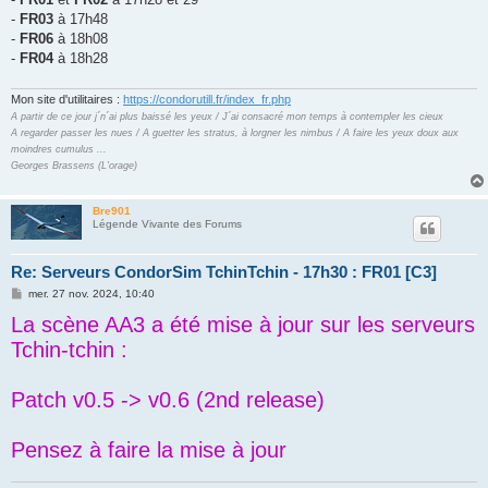
e
-
FR03
à 17h48
-
FR06
à 18h08
-
FR04
à 18h28
Mon site d'utilitaires :
https://condorutill.fr/index_fr.php
A partir de ce jour j´n´ai plus baissé les yeux / J´ai consacré mon temps à contempler les cieux
A regarder passer les nues / A guetter les stratus, à lorgner les nimbus / A faire les yeux doux aux
moindres cumulus ...
Georges Brassens (L'orage)
Bre901
Légende Vivante des Forums
Re: Serveurs CondorSim TchinTchin - 17h30 : FR01 [C3]
M
mer. 27 nov. 2024, 10:40
e
La scène AA3 a été mise à jour sur les serveurs
s
s
Tchin-tchin :
a
g
e
Patch v0.5 -> v0.6 (2nd release)
Pensez à faire la mise à jour