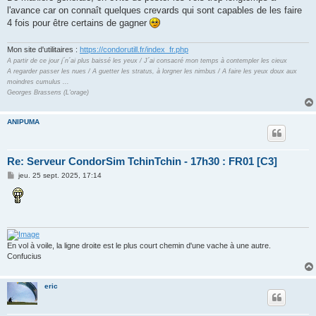
l'avance car on connaît quelques crevards qui sont capables de les faire
4 fois pour être certains de gagner
Mon site d'utilitaires :
https://condorutill.fr/index_fr.php
A partir de ce jour j´n´ai plus baissé les yeux / J´ai consacré mon temps à contempler les cieux
A regarder passer les nues / A guetter les stratus, à lorgner les nimbus / A faire les yeux doux aux
moindres cumulus ...
Georges Brassens (L'orage)
ANIPUMA
Re: Serveur CondorSim TchinTchin - 17h30 : FR01 [C3]
M
jeu. 25 sept. 2025, 17:14
e
s
s
a
g
e
En vol à voile, la ligne droite est le plus court chemin d'une vache à une autre.
Confucius
eric