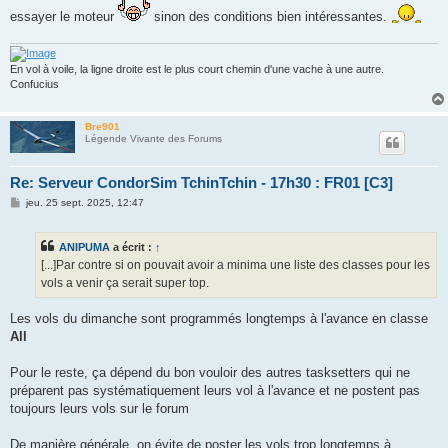
essayer le moteur
sinon des conditions bien intéressantes.
En vol à voile, la ligne droite est le plus court chemin d'une vache à une autre.
Confucius
Bre901
Légende Vivante des Forums
Re: Serveur CondorSim TchinTchin - 17h30 : FR01 [C3]
M
jeu. 25 sept. 2025, 12:47
e
s
s
ANIPUMA
a écrit :
↑
a
g
[...]Par contre si on pouvait avoir a minima une liste des classes pour les
e
vols a venir ça serait super top.
Les vols du dimanche sont programmés longtemps à l'avance en classe
All
Pour le reste, ça dépend du bon vouloir des autres tasksetters qui ne
préparent pas systématiquement leurs vol à l'avance et ne postent pas
toujours leurs vols sur le forum
De manière générale, on évite de poster les vols trop longtemps à