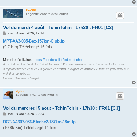
Bre901
Légende Vivante des Forums
Vol du mardi 4 août - TchinTchin - 17h30 : FR01 [C3]
M
mar. 04 août 2026, 12:14
e
s
MPT-AA3-085-Bex-157km-Club.fpl
s
(9.7 Kio) Téléchargé 15 fois
a
g
e
Mon site d'utilitaires :
https://condorutill.fr/index_fr.php
A partir de ce jour j´n´ai plus baissé les yeux / J´ai consacré mon temps à contempler les cieux
A regarder passer les nues / A guetter les stratus, à lorgner les nimbus / A faire les yeux doux aux
moindres cumulus ...
Georges Brassens (L'orage)
dgtfer
Légende Vivante des Forums
Vol du mercredi 5 aout - TchinTchin - 17h30 : FR01 [C3]
M
mar. 04 août 2026, 22:24
e
s
DGT-AA307-086-Etache2-187km-18m.fpl
s
(10.85 Kio) Téléchargé 14 fois
a
g
e