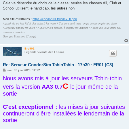
s
Cela va dépendre du choix de la classe: seules les classes All, Club et
a
g
School utilisent le handicap, les autres non
e
Mon site d'utilitaires :
https://condorutill.fr/index_fr.php
A partir de ce jour j´n´ai plus baissé les yeux / J´ai consacré mon temps à contempler les cieux
A regarder passer les nues / A guetter les stratus, à lorgner les nimbus / A faire les yeux doux aux
moindres cumulus ...
Georges Brassens (L'orage)
Bre901
Légende Vivante des Forums
Re: Serveur CondorSim TchinTchin - 17h30 : FR01 [C3]
M
mer. 03 juin 2026, 12:22
e
Nous avons mis à jour les serveurs Tchin-tchin
s
s
C
a
vers la version
AA3 0.7
le jour même de la
g
e
sortie
C'est exceptionnel :
les mises à jour suivantes
continueront d'être installées le lendemain de la
sortie