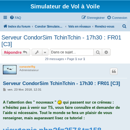
Simulateur de Vol à Voile
FAQ
S’enregistrer
Connexion
R
Index du forum
Condor Simulateur de Vol à Voile
Vols en réseaux
Rendez-vous
e
Serveur CondorSim TchinTchin - 17h30 : FR01
c
[C3]
h
Rechercher
Recherche 
Répondre
e
29 messages • Page
1
sur
1
r
canastel9g
c
Administrateur
h
e
Serveur CondorSim TchinTchin - 17h30 : FR01 [C3]
r
M
ven. 23 févr. 2018, 12:31
e
s
s
A l'attention des " nouveaux "
qui passent sur ce créneau :
a
g
n'hésitez pas à venir sur TS, vous faire connaître et demander de
e
l'aide si nécessaire. Tout le monde se fera un plaisir de vous
renseigner, mais auparavant lisez ce tutoriel :