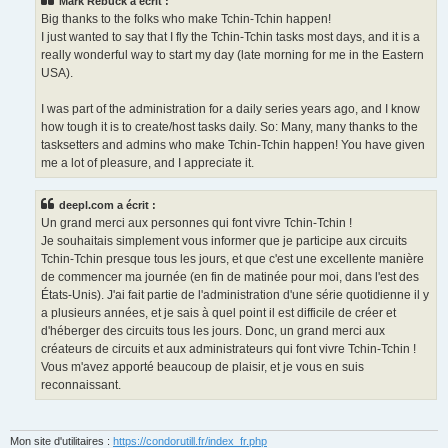
Mark Rebuck a écrit :
Big thanks to the folks who make Tchin-Tchin happen!
I just wanted to say that I fly the Tchin-Tchin tasks most days, and it is a
really wonderful way to start my day (late morning for me in the Eastern
USA).
I was part of the administration for a daily series years ago, and I know
how tough it is to create/host tasks daily. So: Many, many thanks to the
tasksetters and admins who make Tchin-Tchin happen! You have given
me a lot of pleasure, and I appreciate it.
deepl.com a écrit :
Un grand merci aux personnes qui font vivre Tchin-Tchin !
Je souhaitais simplement vous informer que je participe aux circuits
Tchin-Tchin presque tous les jours, et que c'est une excellente manière
de commencer ma journée (en fin de matinée pour moi, dans l'est des
États-Unis). J'ai fait partie de l'administration d'une série quotidienne il y
a plusieurs années, et je sais à quel point il est difficile de créer et
d'héberger des circuits tous les jours. Donc, un grand merci aux
créateurs de circuits et aux administrateurs qui font vivre Tchin-Tchin !
Vous m'avez apporté beaucoup de plaisir, et je vous en suis
reconnaissant.
Mon site d'utilitaires :
https://condorutill.fr/index_fr.php