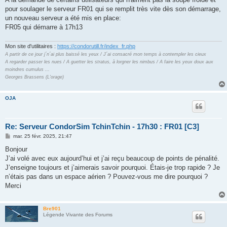
s
pour soulager le serveur FR01 qui se remplit très vite dès son démarrage,
a
g
un nouveau serveur a été mis en place:
e
FR05 qui démarre à 17h13
Mon site d'utilitaires :
https://condorutill.fr/index_fr.php
A partir de ce jour j´n´ai plus baissé les yeux / J´ai consacré mon temps à contempler les cieux
A regarder passer les nues / A guetter les stratus, à lorgner les nimbus / A faire les yeux doux aux
moindres cumulus ...
Georges Brassens (L'orage)
OJA
Re: Serveur CondorSim TchinTchin - 17h30 : FR01 [C3]
M
mar. 25 févr. 2025, 21:47
e
s
Bonjour
s
J’ai volé avec eux aujourd’hui et j’ai reçu beaucoup de points de pénalité.
a
g
J’enseigne toujours et j’aimerais savoir pourquoi. Étais-je trop rapide ? Je
e
n’étais pas dans un espace aérien ? Pouvez-vous me dire pourquoi ?
Merci
Bre901
Légende Vivante des Forums