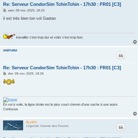
Re: Serveur CondorSim TchinTchin - 17h30 : FR01 [C3]
M
sam. 08 nov. 2025, 16:23
e
s
il est très bien ton vol Gaetan
s
a
g
e
travailler c'est trop dur et voler c'est trop bon.
ANIPUMA
Re: Serveur CondorSim TchinTchin - 17h30 : FR01 [C3]
M
dim. 09 nov. 2025, 18:26
e
s
s
a
g
e
En vol à voile, la ligne droite est le plus court chemin d'une vache à une autre.
Confucius
Bre901
Légende Vivante des Forums