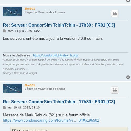
Bre901
Légende Vivante des Forums
Re: Serveur CondorSim TchinTchin - 17h30 : FR01 [C3]
M
sam. 14 juin 2025, 14:22
e
s
Les serveurs ont été mis à jour à la version 3.0.8 ce matin.
s
a
g
e
Mon site d'utilitaires :
https://condorutill.fr/index_fr.php
A partir de ce jour j´n´ai plus baissé les yeux / J´ai consacré mon temps à contempler les cieux
A regarder passer les nues / A guetter les stratus, à lorgner les nimbus / A faire les yeux doux aux
moindres cumulus ...
Georges Brassens (L'orage)
Bre901
Légende Vivante des Forums
Re: Serveur CondorSim TchinTchin - 17h30 : FR01 [C3]
M
jeu. 10 juil. 2025, 23:10
e
s
Message de Mark Rebuck (821) sur le forum officiel
s
https://www.condorsoaring.com/forums/vi ... 04#p196502
a
g
e