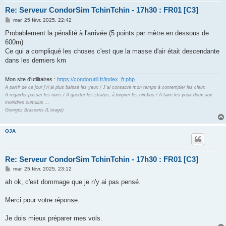
Re: Serveur CondorSim TchinTchin - 17h30 : FR01 [C3]
M
mar. 25 févr. 2025, 22:42
e
s
Probablement la pénalité à l'arrivée (5 points par mètre en dessous de
s
600m)
a
g
Ce qui a compliqué les choses c'est que la masse d'air était descendante
e
dans les derniers km
Mon site d'utilitaires :
https://condorutill.fr/index_fr.php
A partir de ce jour j´n´ai plus baissé les yeux / J´ai consacré mon temps à contempler les cieux
A regarder passer les nues / A guetter les stratus, à lorgner les nimbus / A faire les yeux doux aux
moindres cumulus ...
Georges Brassens (L'orage)
OJA
Re: Serveur CondorSim TchinTchin - 17h30 : FR01 [C3]
M
mar. 25 févr. 2025, 23:12
e
s
ah ok, c'est dommage que je n'y ai pas pensé.
s
a
g
Merci pour votre réponse.
e
Je dois mieux préparer mes vols.