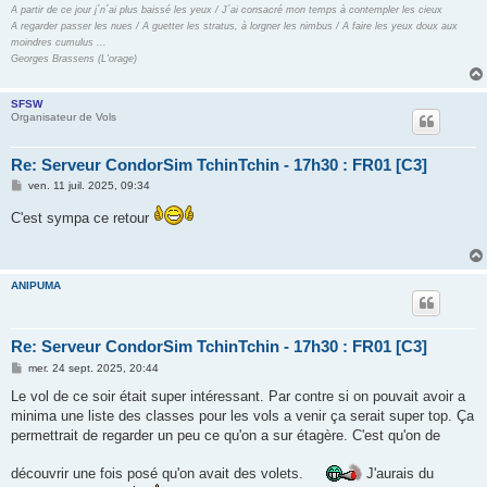
A partir de ce jour j´n´ai plus baissé les yeux / J´ai consacré mon temps à contempler les cieux
A regarder passer les nues / A guetter les stratus, à lorgner les nimbus / A faire les yeux doux aux
moindres cumulus ...
Georges Brassens (L'orage)
SFSW
Organisateur de Vols
Re: Serveur CondorSim TchinTchin - 17h30 : FR01 [C3]
M
ven. 11 juil. 2025, 09:34
e
s
C'est sympa ce retour
s
a
g
e
ANIPUMA
Re: Serveur CondorSim TchinTchin - 17h30 : FR01 [C3]
M
mer. 24 sept. 2025, 20:44
e
s
Le vol de ce soir était super intéressant. Par contre si on pouvait avoir a
s
minima une liste des classes pour les vols a venir ça serait super top. Ça
a
g
permettrait de regarder un peu ce qu'on a sur étagère. C'est qu'on de
e
découvrir une fois posé qu'on avait des volets.
J'aurais du