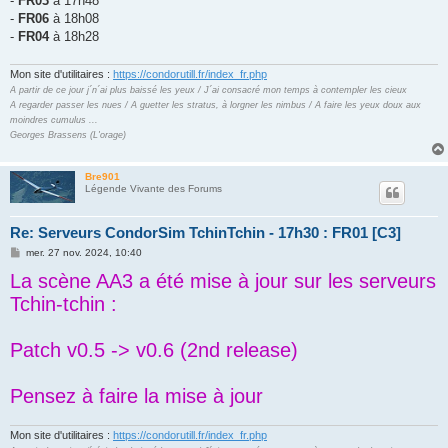
-
FR03
à 17h48
-
FR06
à 18h08
-
FR04
à 18h28
Mon site d'utilitaires :
https://condorutill.fr/index_fr.php
A partir de ce jour j´n´ai plus baissé les yeux / J´ai consacré mon temps à contempler les cieux
A regarder passer les nues / A guetter les stratus, à lorgner les nimbus / A faire les yeux doux aux
moindres cumulus ...
Georges Brassens (L'orage)
Bre901
Légende Vivante des Forums
Re: Serveurs CondorSim TchinTchin - 17h30 : FR01 [C3]
M
mer. 27 nov. 2024, 10:40
e
La scène AA3 a été mise à jour sur les serveurs
s
s
Tchin-tchin :
a
g
e
Patch v0.5 -> v0.6 (2nd release)
Pensez à faire la mise à jour
Mon site d'utilitaires :
https://condorutill.fr/index_fr.php