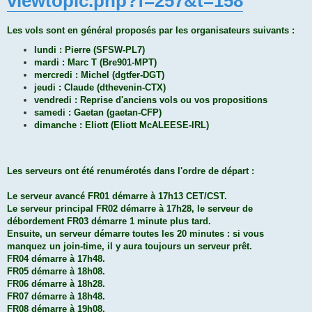
viewtopic.php?f=257&t=158
Les vols sont en général proposés par les organisateurs suivants :
lundi : Pierre (SFSW-PL7)
mardi : Marc T (Bre901-MPT)
mercredi : Michel (dgtfer-DGT)
jeudi : Claude (dthevenin-CTX)
vendredi : Reprise d'anciens vols ou vos propositions
samedi : Gaetan (gaetan-CFP)
dimanche : Eliott (Eliott McALEESE-IRL)
Les serveurs ont été renumérotés dans l'ordre de départ :
Le serveur avancé FR01 démarre à 17h13 CET/CST.
Le serveur principal FR02 démarre à 17h28, le serveur de
débordement FR03 démarre 1 minute plus tard.
Ensuite, un serveur démarre toutes les 20 minutes : si vous
manquez un join-time, il y aura toujours un serveur prêt.
FR04 démarre à 17h48.
FR05 démarre à 18h08.
FR06 démarre à 18h28.
FR07 démarre à 18h48.
FR08 démarre à 19h08.