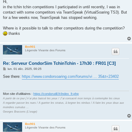
s
Hi,
s
in the tchin tchin competitions I participated in until recently, I was in
a
g
contact with some competitors via TeamSpeak (VirtualSoaring TS3). But
e
for a few weeks now, TeamSpeak has stopped working.
Where is it possible to talk to other competitors during the competition?
thanks
Bre901
Légende Vivante des Forums
Re: Serveur CondorSim TchinTchin - 17h30 : FR01 [C3]
M
lun. 01 déc. 2025, 00:25
e
s
See there:
https://www.condorsoaring.com/forums/vi ... 35&t=23402
s
a
g
e
Mon site d'utilitaires :
https://condorutill.fr/index_fr.php
A partir de ce jour j´n´ai plus baissé les yeux / J´ai consacré mon temps à contempler les cieux
A regarder passer les nues / A guetter les stratus, à lorgner les nimbus / A faire les yeux doux aux
moindres cumulus ...
Georges Brassens (L'orage)
Bre901
Légende Vivante des Forums