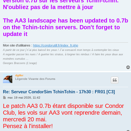
version 0.7b sur les serveurs Tchin-tchin.
g
N'oubliez pas de la mettre à jour
e
The AA3 landscape has been updated to 0.7b
on the Tchin-tchin servers. Don't forget to
update it
Mon site d'utilitaires :
https://condorutill.fr/index_fr.php
A partir de ce jour j´n´ai plus baissé les yeux / J´ai consacré mon temps à contempler les cieux
A regarder passer les nues / A guetter les stratus, à lorgner les nimbus / A faire les yeux doux aux
moindres cumulus ...
Georges Brassens (L'orage)
dgtfer
Légende Vivante des Forums
Re: Serveur CondorSim TchinTchin - 17h30 : FR01 [C3]
M
mar. 19 mai 2026, 11:42
e
Le patch AA3 0.7b étant disponible sur Condor
s
s
Club, les vols sur AA3 vont reprendre demain,
a
g
mercredi 20 mai.
e
Pensez à l'installer!