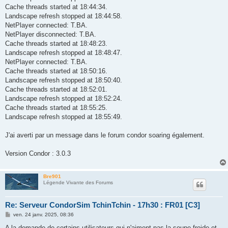
Cache threads started at 18:44:34.
Landscape refresh stopped at 18:44:58.
NetPlayer connected: T.BA.
NetPlayer disconnected: T.BA.
Cache threads started at 18:48:23.
Landscape refresh stopped at 18:48:47.
NetPlayer connected: T.BA.
Cache threads started at 18:50:16.
Landscape refresh stopped at 18:50:40.
Cache threads started at 18:52:01.
Landscape refresh stopped at 18:52:24.
Cache threads started at 18:55:25.
Landscape refresh stopped at 18:55:49.
J'ai averti par un message dans le forum condor soaring également.
Version Condor : 3.0.3
Bre901
Légende Vivante des Forums
Re: Serveur CondorSim TchinTchin - 17h30 : FR01 [C3]
M
ven. 24 janv. 2025, 08:36
e
s
A la demande de certains utilisateurs qui n'aiment pas la soupe froide et