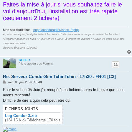
Faites la mise à jour si vous souhaitez faire le
vol d'aujourd'hui, l'installation est très rapide
(seulement 2 fichiers)
Mon site d'utilitaires :
https://condorutill.fr/index_fr.php
A partir de ce jour j´n´ai plus baissé les yeux / J´ai consacré mon temps à contempler les cieux
A regarder passer les nues / A guetter les stratus, à lorgner les nimbus / A faire les yeux doux aux
moindres cumulus ...
Georges Brassens (L'orage)
GLIDER
Pilote assidu des Forums
Re: Serveur CondorSim TchinTchin - 17h30 : FR01 [C3]
M
sam. 06 juin 2026, 13:48
e
s
Pour le vol du 05 Juin j'ai récupéré les fichiers après le freeze que nous
s
avons rencontré.
a
g
Difficile de dire à quoi celà peut être dû.
e
FICHIERS JOINTS
Log Condor 3.zip
(134.15 Kio) Téléchargé 170 fois