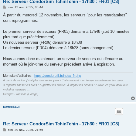
Re: Serveur CondorSim TchinTchin - 17h30 : FR01 [C3]
M
mer. 12 nov. 2025, 00:44
e
s
À partir du mercredi 12 novembre, les serveurs "pour les retardataires"
s
sont reprogrammés:
a
g
e
Le premier serveur de secours (FR03) démarre à 17h48 (soit 10 minutes
plus tard que précédemment)
Un nouveau serveur (FR06) démarre à 18h08
Le dernier serveur (FR04) démarre à 18h28 (sans changement)
Nous aurons donc maintenant un serveur de secours qui démarre au
moment où le join-time du serveur précédent arrive à expiration.
Mon site d'utilitaires :
https://condorutill.fr/index_fr.php
A partir de ce jour j´n´ai plus baissé les yeux / J´ai consacré mon temps à contempler les cieux
A regarder passer les nues / A guetter les stratus, à lorgner les nimbus / A faire les yeux doux aux
moindres cumulus ...
Georges Brassens (L'orage)
MatteoSauli
Re: Serveur CondorSim TchinTchin - 17h30 : FR01 [C3]
M
dim. 30 nov. 2025, 21:56
e