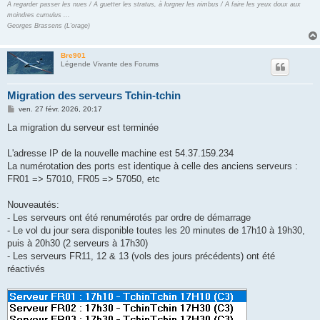
A regarder passer les nues / A guetter les stratus, à lorgner les nimbus / A faire les yeux doux aux
moindres cumulus ...
Georges Brassens (L'orage)
Bre901
Légende Vivante des Forums
Migration des serveurs Tchin-tchin
M
ven. 27 févr. 2026, 20:17
e
s
La migration du serveur est terminée
s
a
g
L'adresse IP de la nouvelle machine est 54.37.159.234
e
La numérotation des ports est identique à celle des anciens serveurs :
FR01 => 57010, FR05 => 57050, etc
Nouveautés:
- Les serveurs ont été renumérotés par ordre de démarrage
- Le vol du jour sera disponible toutes les 20 minutes de 17h10 à 19h30,
puis à 20h30 (2 serveurs à 17h30)
- Les serveurs FR11, 12 & 13 (vols des jours précédents) ont été
réactivés