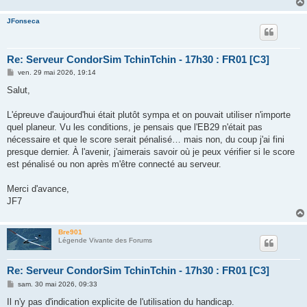
JFonseca
Re: Serveur CondorSim TchinTchin - 17h30 : FR01 [C3]
M
ven. 29 mai 2026, 19:14
e
s
Salut,
s
a
g
L'épreuve d'aujourd'hui était plutôt sympa et on pouvait utiliser n'importe
e
quel planeur. Vu les conditions, je pensais que l'EB29 n'était pas
nécessaire et que le score serait pénalisé… mais non, du coup j'ai fini
presque dernier. À l'avenir, j'aimerais savoir où je peux vérifier si le score
est pénalisé ou non après m'être connecté au serveur.
Merci d'avance,
JF7
Bre901
Légende Vivante des Forums
Re: Serveur CondorSim TchinTchin - 17h30 : FR01 [C3]
M
sam. 30 mai 2026, 09:33
e
s
Il n'y pas d'indication explicite de l'utilisation du handicap.