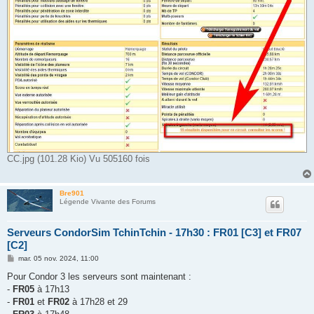
CC.jpg (101.28 Kio) Vu 505160 fois
Bre901
Légende Vivante des Forums
Serveurs CondorSim TchinTchin - 17h30 : FR01 [C3] et FR07
[C2]
M
mar. 05 nov. 2024, 11:00
e
s
Pour Condor 3 les serveurs sont maintenant :
s
-
FR05
à 17h13
a
g
-
FR01
et
FR02
à 17h28 et 29
e