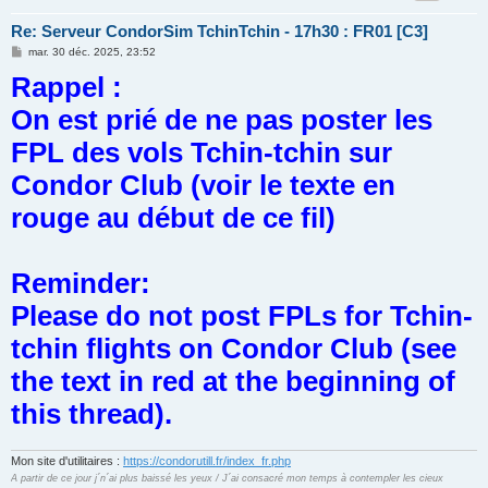
Re: Serveur CondorSim TchinTchin - 17h30 : FR01 [C3]
M
mar. 30 déc. 2025, 23:52
e
Rappel :
s
s
a
On est prié de ne pas poster les
g
e
FPL des vols Tchin-tchin sur
Condor Club (voir le texte en
rouge au début de ce fil)
Reminder:
Please do not post FPLs for Tchin-
tchin flights on Condor Club (see
the text in red at the beginning of
this thread).
Mon site d'utilitaires :
https://condorutill.fr/index_fr.php
A partir de ce jour j´n´ai plus baissé les yeux / J´ai consacré mon temps à contempler les cieux