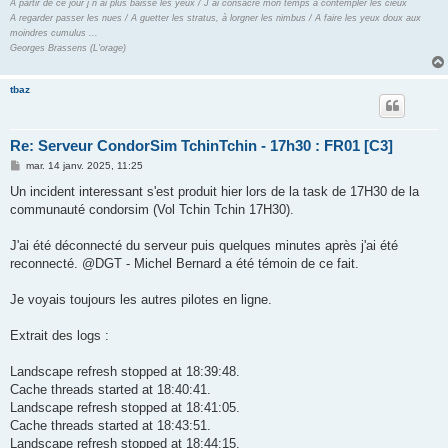
A partir de ce jour j´n´ai plus baissé les yeux / J´ai consacré mon temps à contempler les cieux
A regarder passer les nues / A guetter les stratus, à lorgner les nimbus / A faire les yeux doux aux
moindres cumulus ...
Georges Brassens (L'orage)
tbaz
Re: Serveur CondorSim TchinTchin - 17h30 : FR01 [C3]
M
mar. 14 janv. 2025, 11:25
e
s
Un incident interessant s'est produit hier lors de la task de 17H30 de la
s
communauté condorsim (Vol Tchin Tchin 17H30).
a
g
e
J'ai été déconnecté du serveur puis quelques minutes après j'ai été
reconnecté. @DGT - Michel Bernard a été témoin de ce fait.
Je voyais toujours les autres pilotes en ligne.
Extrait des logs :
Landscape refresh stopped at 18:39:48.
Cache threads started at 18:40:41.
Landscape refresh stopped at 18:41:05.
Cache threads started at 18:43:51.
Landscape refresh stopped at 18:44:15.