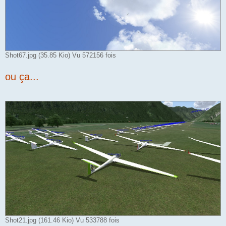
Shot67.jpg (35.85 Kio) Vu 572156 fois
ou ça...
Shot21.jpg (161.46 Kio) Vu 533788 fois