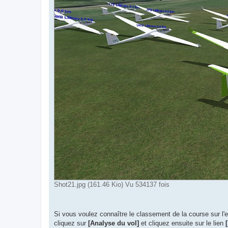
Shot21.jpg (161.46 Kio) Vu 534137 fois
Si vous voulez connaître le classement de la course sur l
cliquez sur
[Analyse du vol]
et cliquez ensuite sur le lien