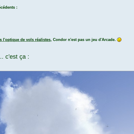
écédents :
s l'optique de vols réalistes
, Condor n'est pas un jeu d'Arcade.
 c’est ça :