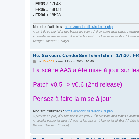
e
-
FR03
à 17h48
-
FR06
à 18h08
-
FR04
à 18h28
Mon site d'utilitaires :
https://condorutill.fr/index_fr.php
A partir de ce jour j´n´ai plus baissé les yeux / J´ai consacré mon temps à contem
A regarder passer les nues / A guetter les stratus, à lorgner les nimbus / A faire
Georges Brassens (L'orage)
Re: Serveurs CondorSim TchinTchin - 17h30 : FR
M
par
Bre901
»
mer. 27 nov. 2024, 10:40
e
La scène AA3 a été mise à jour sur les
s
s
a
g
Patch v0.5 -> v0.6 (2nd release)
e
Pensez à faire la mise à jour
Mon site d'utilitaires :
https://condorutill.fr/index_fr.php
A partir de ce jour j´n´ai plus baissé les yeux / J´ai consacré mon temps à contem
A regarder passer les nues / A guetter les stratus, à lorgner les nimbus / A faire
Georges Brassens (L'orage)