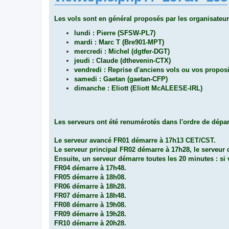
Les vols sont en général proposés par les organisateur
lundi : Pierre (SFSW-PL7)
mardi : Marc T (Bre901-MPT)
mercredi : Michel (dgtfer-DGT)
jeudi : Claude (dthevenin-CTX)
vendredi : Reprise d'anciens vols ou vos propos
samedi : Gaetan (gaetan-CFP)
dimanche : Eliott (Eliott McALEESE-IRL)
Les serveurs ont été renumérotés dans l'ordre de dépar
Le serveur avancé FR01 démarre à 17h13 CET/CST.
Le serveur principal FR02 démarre à 17h28, le serveur
Ensuite, un serveur démarre toutes les 20 minutes : si 
FR04 démarre à 17h48.
FR05 démarre à 18h08.
FR06 démarre à 18h28.
FR07 démarre à 18h48.
FR08 démarre à 19h08.
FR09 démarre à 19h28.
FR10 démarre à 20h28.