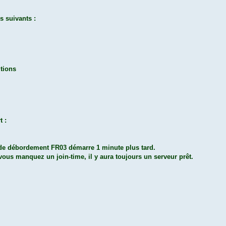
s suivants :
itions
t :
 de débordement FR03 démarre 1 minute plus tard.
vous manquez un join-time, il y aura toujours un serveur prêt.