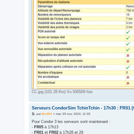
CC.jpg (101.28 Kio) Vu 505509 fois
Serveurs CondorSim TchinTchin - 17h30 : FR01 [
M
par
Bre901
»
mar. 05 nov. 2024, 11:00
e
s
Pour Condor 3 les serveurs sont maintenant :
s
-
FR05
à 17h13
a
g
-
FR01
et
FR02
à 17h28 et 29