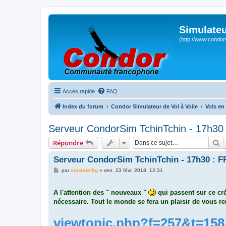
Simulateu
(http://www.condor
Accès rapide
FAQ
Index du forum
Condor Simulateur de Vol à Voile
Vols en
Serveur CondorSim TchinTchin - 17h30 
R
Répondre
Serveur CondorSim TchinTchin - 17h30 : F
M
par
canastel9g
»
ven. 23 févr. 2018, 12:31
e
s
s
A l'attention des " nouveaux "
qui passent sur ce cré
a
g
nécessaire. Tout le monde se fera un plaisir de vous ren
e
viewtopic.php?f=257&t=158