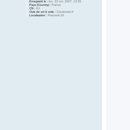
Enregistré le :
lun. 22 oct. 2007, 13:35
Pays (Country) :
France
CN :
GJ
Club de vol à voile :
Condorsim.fr
Localisation :
Pianotoli 2A