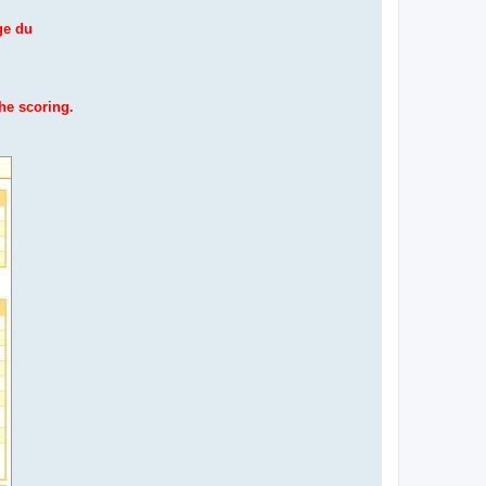
ge du
the scoring.