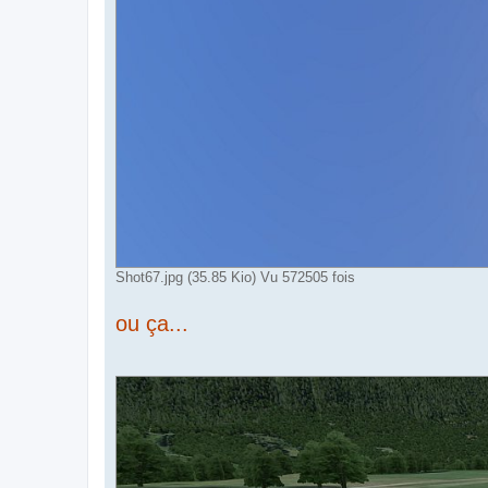
Shot67.jpg (35.85 Kio) Vu 572505 fois
ou ça...