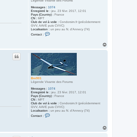
Légende Vivante des Forums
Messages :
1074
Enregistré le :
jeu. 23 févr. 2017, 12:01
Pays (Country) :
France
CN :
MPT
Club de vol à voile :
Condorsim.fr (précédemment
GVV, AAVE puis CVVC)
Localisation :
un peu au N. d'Annecy (74)
C
Contact :
o
n
t
H
a
a
c
u
t
t
e
r
B
r
e
9
Bre901
0
Légende Vivante des Forums
1
Messages :
1074
Enregistré le :
jeu. 23 févr. 2017, 12:01
Pays (Country) :
France
CN :
MPT
Club de vol à voile :
Condorsim.fr (précédemment
GVV, AAVE puis CVVC)
Localisation :
un peu au N. d'Annecy (74)
C
Contact :
o
n
t
H
a
a
c
u
t