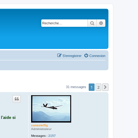
Rechercher
Recherche avancé
S’enregistrer
Connexion
1
2
Suivante
31 messages
l'aide si
canastel9g
Administrateur
Messages :
2157