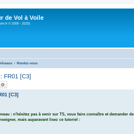
r de Vol à Voile
sim.fr © 2006 - 2025)
 réseaux
Rendez-vous
: FR01 [C3]
echercher
Recherche avancée
R01 [C3]
neau : n'hésitez pas à venir sur TS, vous faire connaître et demander de 
seigner, mais auparavant lisez ce tutoriel :