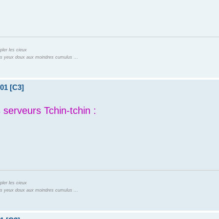
pler les cieux
 les yeux doux aux moindres cumulus ...
01 [C3]
 serveurs Tchin-tchin :
pler les cieux
 les yeux doux aux moindres cumulus ...