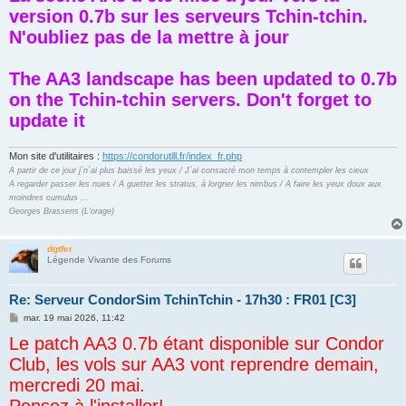
s
version 0.7b sur les serveurs Tchin-tchin.
a
g
N'oubliez pas de la mettre à jour
e
The AA3 landscape has been updated to 0.7b
on the Tchin-tchin servers. Don't forget to
update it
Mon site d'utilitaires :
https://condorutill.fr/index_fr.php
A partir de ce jour j´n´ai plus baissé les yeux / J´ai consacré mon temps à contempler les cieux
A regarder passer les nues / A guetter les stratus, à lorgner les nimbus / A faire les yeux doux aux
moindres cumulus ...
Georges Brassens (L'orage)
dgtfer
Légende Vivante des Forums
Re: Serveur CondorSim TchinTchin - 17h30 : FR01 [C3]
M
mar. 19 mai 2026, 11:42
e
Le patch AA3 0.7b étant disponible sur Condor
s
s
Club, les vols sur AA3 vont reprendre demain,
a
g
mercredi 20 mai.
e
Pensez à l'installer!