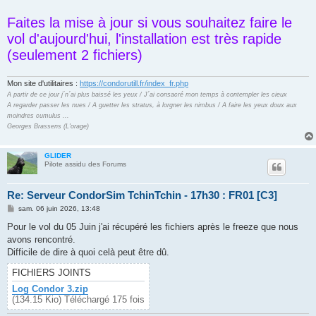
Faites la mise à jour si vous souhaitez faire le
vol d'aujourd'hui, l'installation est très rapide
(seulement 2 fichiers)
Mon site d'utilitaires :
https://condorutill.fr/index_fr.php
A partir de ce jour j´n´ai plus baissé les yeux / J´ai consacré mon temps à contempler les cieux
A regarder passer les nues / A guetter les stratus, à lorgner les nimbus / A faire les yeux doux aux
moindres cumulus ...
Georges Brassens (L'orage)
GLIDER
Pilote assidu des Forums
Re: Serveur CondorSim TchinTchin - 17h30 : FR01 [C3]
M
sam. 06 juin 2026, 13:48
e
s
Pour le vol du 05 Juin j'ai récupéré les fichiers après le freeze que nous
s
avons rencontré.
a
g
Difficile de dire à quoi celà peut être dû.
e
FICHIERS JOINTS
Log Condor 3.zip
(134.15 Kio) Téléchargé 175 fois