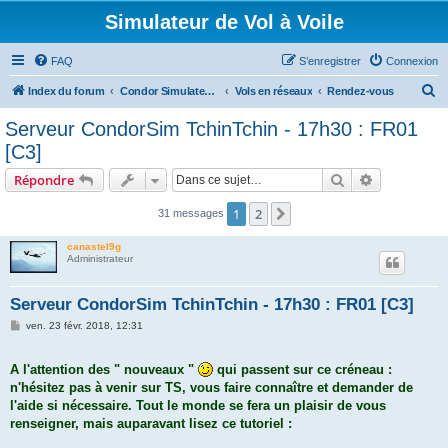
Simulateur de Vol à Voile
FAQ
S’enregistrer
Connexion
R
Index du forum
Condor Simulateur de Vol à Voile
Vols en réseaux
Rendez-vous
e
Serveur CondorSim TchinTchin - 17h30 : FR01
c
[C3]
h
Rechercher
Recherche 
Répondre
e
r
1
2
Suivante
31 messages
c
canastel9g
h
Administrateur
e
Serveur CondorSim TchinTchin - 17h30 : FR01 [C3]
r
M
ven. 23 févr. 2018, 12:31
e
s
s
A l'attention des " nouveaux "
qui passent sur ce créneau :
a
g
n'hésitez pas à venir sur TS, vous faire connaître et demander de
e
l'aide si nécessaire. Tout le monde se fera un plaisir de vous
renseigner, mais auparavant lisez ce tutoriel :