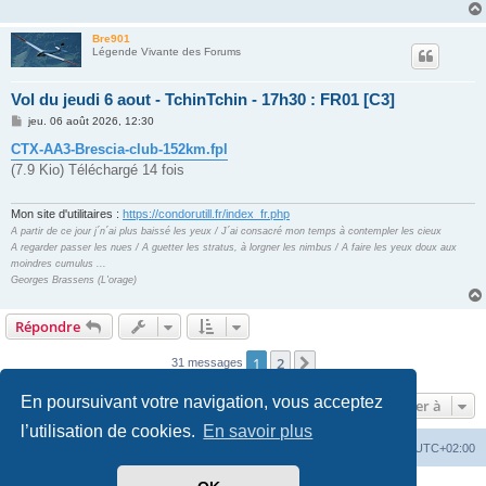
g
e
Bre901
Légende Vivante des Forums
Vol du jeudi 6 aout - TchinTchin - 17h30 : FR01 [C3]
M
jeu. 06 août 2026, 12:30
e
s
CTX-AA3-Brescia-club-152km.fpl
s
(7.9 Kio) Téléchargé 14 fois
a
g
e
Mon site d'utilitaires :
https://condorutill.fr/index_fr.php
A partir de ce jour j´n´ai plus baissé les yeux / J´ai consacré mon temps à contempler les cieux
A regarder passer les nues / A guetter les stratus, à lorgner les nimbus / A faire les yeux doux aux
moindres cumulus ...
Georges Brassens (L'orage)
Répondre
1
2
Suivante
31 messages
En poursuivant votre navigation, vous acceptez
Aller à
l’utilisation de cookies.
En savoir plus
Index du forum
Supprimer les cookies
Heures au format
UTC+02:00