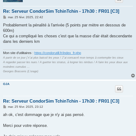
Re: Serveur CondorSim TchinTchin - 17h30 : FR01 [C3]
M
mar. 25 févr. 2025, 22:42
e
s
Probablement la pénalité à l'arrivée (5 points par mètre en dessous de
s
600m)
a
g
Ce qui a compliqué les choses c'est que la masse d'air était descendante
e
dans les derniers km
Mon site d'utilitaires :
https://condorutill.fr/index_fr.php
A partir de ce jour j´n´ai plus baissé les yeux / J´ai consacré mon temps à contempler les cieux
A regarder passer les nues / A guetter les stratus, à lorgner les nimbus / A faire les yeux doux aux
moindres cumulus ...
Georges Brassens (L'orage)
OJA
Re: Serveur CondorSim TchinTchin - 17h30 : FR01 [C3]
M
mar. 25 févr. 2025, 23:12
e
s
ah ok, c'est dommage que je n'y ai pas pensé.
s
a
g
Merci pour votre réponse.
e