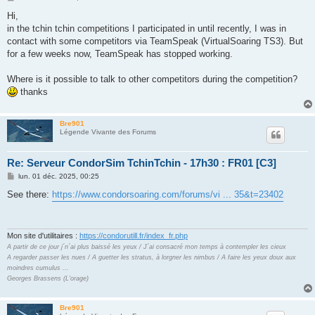
e
s
Hi,
s
in the tchin tchin competitions I participated in until recently, I was in
a
g
contact with some competitors via TeamSpeak (VirtualSoaring TS3). But
e
for a few weeks now, TeamSpeak has stopped working.
Where is it possible to talk to other competitors during the competition?
thanks
Bre901
Légende Vivante des Forums
Re: Serveur CondorSim TchinTchin - 17h30 : FR01 [C3]
M
lun. 01 déc. 2025, 00:25
e
s
See there:
https://www.condorsoaring.com/forums/vi ... 35&t=23402
s
a
g
e
Mon site d'utilitaires :
https://condorutill.fr/index_fr.php
A partir de ce jour j´n´ai plus baissé les yeux / J´ai consacré mon temps à contempler les cieux
A regarder passer les nues / A guetter les stratus, à lorgner les nimbus / A faire les yeux doux aux
moindres cumulus ...
Georges Brassens (L'orage)
Bre901