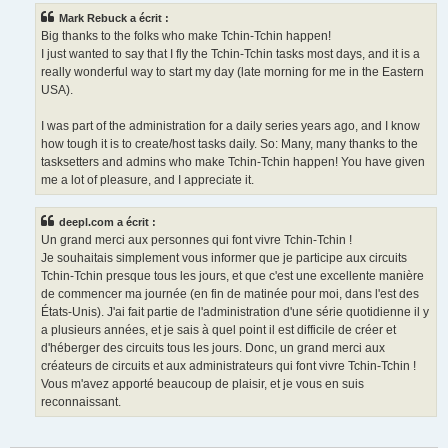
e
Mark Rebuck a écrit :
Big thanks to the folks who make Tchin-Tchin happen!
I just wanted to say that I fly the Tchin-Tchin tasks most days, and it is a
really wonderful way to start my day (late morning for me in the Eastern
USA).
I was part of the administration for a daily series years ago, and I know
how tough it is to create/host tasks daily. So: Many, many thanks to the
tasksetters and admins who make Tchin-Tchin happen! You have given
me a lot of pleasure, and I appreciate it.
deepl.com a écrit :
Un grand merci aux personnes qui font vivre Tchin-Tchin !
Je souhaitais simplement vous informer que je participe aux circuits
Tchin-Tchin presque tous les jours, et que c'est une excellente manière
de commencer ma journée (en fin de matinée pour moi, dans l'est des
États-Unis). J'ai fait partie de l'administration d'une série quotidienne il y
a plusieurs années, et je sais à quel point il est difficile de créer et
d'héberger des circuits tous les jours. Donc, un grand merci aux
créateurs de circuits et aux administrateurs qui font vivre Tchin-Tchin !
Vous m'avez apporté beaucoup de plaisir, et je vous en suis
reconnaissant.