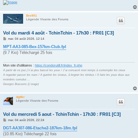
Bre901
Légende Vivante des Forums
Vol du mardi 4 août - TchinTchin - 17h30 : FR01 [C3]
M
mar. 04 août 2026, 12:14
e
s
MPT-AA3-085-Bex-157km-Club.fpl
s
(9.7 Kio) Téléchargé 25 fois
a
g
e
Mon site d'utilitaires :
https://condorutill.fr/index_fr.php
A partir de ce jour j´n´ai plus baissé les yeux / J´ai consacré mon temps à contempler les cieux
A regarder passer les nues / A guetter les stratus, à lorgner les nimbus / A faire les yeux doux aux
moindres cumulus ...
Georges Brassens (L'orage)
dgtfer
Légende Vivante des Forums
Vol du mercredi 5 aout - TchinTchin - 17h30 : FR01 [C3]
M
mar. 04 août 2026, 22:24
e
s
DGT-AA307-086-Etache2-187km-18m.fpl
s
(10.85 Kio) Téléchargé 22 fois
a