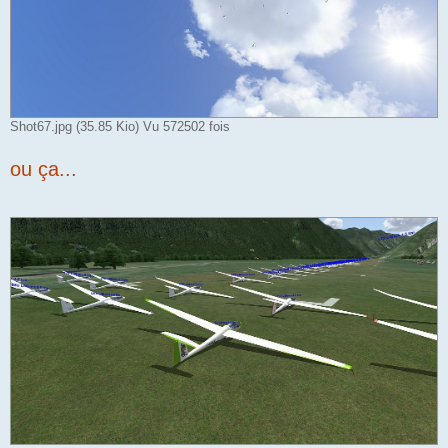
Shot67.jpg (35.85 Kio) Vu 572502 fois
ou ça...