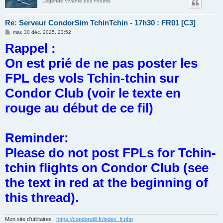
Légende Vivante des Forums
Re: Serveur CondorSim TchinTchin - 17h30 : FR01 [C3]
M
mar. 30 déc. 2025, 23:52
e
Rappel :
s
s
a
On est prié de ne pas poster les
g
e
FPL des vols Tchin-tchin sur
Condor Club (voir le texte en
rouge au début de ce fil)
Reminder:
Please do not post FPLs for Tchin-
tchin flights on Condor Club (see
the text in red at the beginning of
this thread).
Mon site d'utilitaires :
https://condorutill.fr/index_fr.php