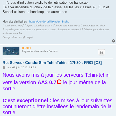
s
Il n'y pas d'indication explicite de l'utilisation du handicap.
s
Cela va dépendre du choix de la classe: seules les classes All, Club et
a
g
School utilisent le handicap, les autres non
e
Mon site d'utilitaires :
https://condorutill.fr/index_fr.php
A partir de ce jour j´n´ai plus baissé les yeux / J´ai consacré mon temps à contempler les cieux
A regarder passer les nues / A guetter les stratus, à lorgner les nimbus / A faire les yeux doux aux
moindres cumulus ...
Georges Brassens (L'orage)
Bre901
Légende Vivante des Forums
Re: Serveur CondorSim TchinTchin - 17h30 : FR01 [C3]
M
mer. 03 juin 2026, 12:22
e
Nous avons mis à jour les serveurs Tchin-tchin
s
s
C
a
vers la version
AA3 0.7
le jour même de la
g
e
sortie
C'est exceptionnel :
les mises à jour suivantes
continueront d'être installées le lendemain de la
sortie