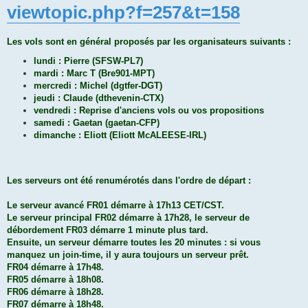
viewtopic.php?f=257&t=158
Les vols sont en général proposés par les organisateurs suivants :
lundi : Pierre (SFSW-PL7)
mardi : Marc T (Bre901-MPT)
mercredi : Michel (dgtfer-DGT)
jeudi : Claude (dthevenin-CTX)
vendredi : Reprise d'anciens vols ou vos propositions
samedi : Gaetan (gaetan-CFP)
dimanche : Eliott (Eliott McALEESE-IRL)
Les serveurs ont été renumérotés dans l'ordre de départ :
Le serveur avancé FR01 démarre à 17h13 CET/CST.
Le serveur principal FR02 démarre à 17h28, le serveur de
débordement FR03 démarre 1 minute plus tard.
Ensuite, un serveur démarre toutes les 20 minutes : si vous
manquez un join-time, il y aura toujours un serveur prêt.
FR04 démarre à 17h48.
FR05 démarre à 18h08.
FR06 démarre à 18h28.
FR07 démarre à 18h48.