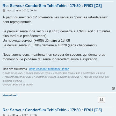
Re: Serveur CondorSim TchinTchin - 17h30 : FR01 [C3]
M
mer. 12 nov. 2025, 00:44
e
s
À partir du mercredi 12 novembre, les serveurs "pour les retardataires"
s
sont reprogrammés:
a
g
e
Le premier serveur de secours (FR03) démarre à 17h48 (soit 10 minutes
plus tard que précédemment)
Un nouveau serveur (FR06) démarre à 18h08
Le dernier serveur (FR04) démarre à 18h28 (sans changement)
Nous aurons donc maintenant un serveur de secours qui démarre au
moment où le join-time du serveur précédent arrive à expiration.
Mon site d'utilitaires :
https://condorutill.fr/index_fr.php
A partir de ce jour j´n´ai plus baissé les yeux / J´ai consacré mon temps à contempler les cieux
A regarder passer les nues / A guetter les stratus, à lorgner les nimbus / A faire les yeux doux aux
moindres cumulus ...
Georges Brassens (L'orage)
MatteoSauli
Re: Serveur CondorSim TchinTchin - 17h30 : FR01 [C3]
M
dim. 30 nov. 2025, 21:56