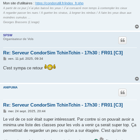
Mon site d'utilitaires :
https://condorutill.fr/index_fr.php
A partir de ce jour j´n´ai plus baissé les yeux / J´ai consacré mon temps à contempler les cieux
A regarder passer les nues / A guetter les stratus, à lorgner les nimbus / A faire les yeux doux aux
moindres cumulus ...
Georges Brassens (L'orage)
SFSW
Organisateur de Vols
Re: Serveur CondorSim TchinTchin - 17h30 : FR01 [C3]
M
ven. 11 juil. 2025, 09:34
e
s
C'est sympa ce retour
s
a
g
e
ANIPUMA
Re: Serveur CondorSim TchinTchin - 17h30 : FR01 [C3]
M
mer. 24 sept. 2025, 20:44
e
s
Le vol de ce soir était super intéressant. Par contre si on pouvait avoir a
s
minima une liste des classes pour les vols a venir ça serait super top. Ça
a
g
permettrait de regarder un peu ce qu'on a sur étagère. C'est qu'on de
e