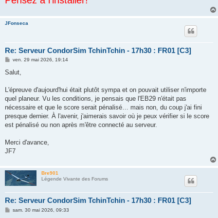
JFonseca
Re: Serveur CondorSim TchinTchin - 17h30 : FR01 [C3]
M
ven. 29 mai 2026, 19:14
e
s
Salut,
s
a
g
L'épreuve d'aujourd'hui était plutôt sympa et on pouvait utiliser n'importe
e
quel planeur. Vu les conditions, je pensais que l'EB29 n'était pas
nécessaire et que le score serait pénalisé… mais non, du coup j'ai fini
presque dernier. À l'avenir, j'aimerais savoir où je peux vérifier si le score
est pénalisé ou non après m'être connecté au serveur.
Merci d'avance,
JF7
Bre901
Légende Vivante des Forums
Re: Serveur CondorSim TchinTchin - 17h30 : FR01 [C3]
M
sam. 30 mai 2026, 09:33
e