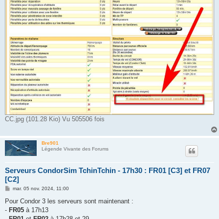
CC.jpg (101.28 Kio) Vu 505506 fois
Bre901
Légende Vivante des Forums
Serveurs CondorSim TchinTchin - 17h30 : FR01 [C3] et FR07
[C2]
M
mar. 05 nov. 2024, 11:00
e
s
Pour Condor 3 les serveurs sont maintenant :
s
-
FR05
à 17h13
a
g
-
FR01
et
FR02
à 17h28 et 29