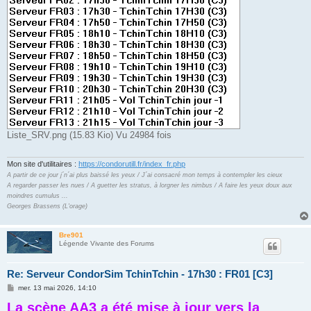
Liste_SRV.png (15.83 Kio) Vu 24984 fois
Mon site d'utilitaires :
https://condorutill.fr/index_fr.php
A partir de ce jour j´n´ai plus baissé les yeux / J´ai consacré mon temps à contempler les cieux
A regarder passer les nues / A guetter les stratus, à lorgner les nimbus / A faire les yeux doux aux
moindres cumulus ...
Georges Brassens (L'orage)
Bre901
Légende Vivante des Forums
Re: Serveur CondorSim TchinTchin - 17h30 : FR01 [C3]
M
mer. 13 mai 2026, 14:10
e
La scène AA3 a été mise à jour vers la
s