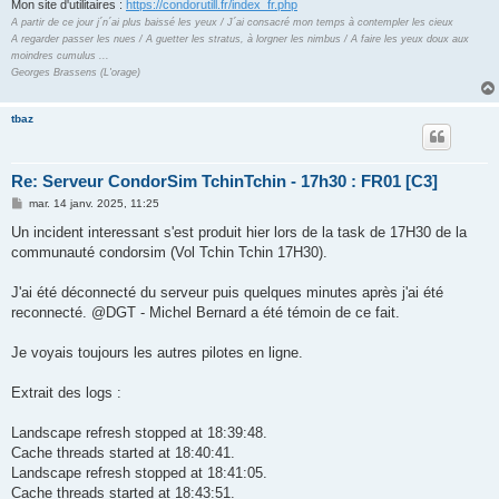
Mon site d'utilitaires :
https://condorutill.fr/index_fr.php
A partir de ce jour j´n´ai plus baissé les yeux / J´ai consacré mon temps à contempler les cieux
A regarder passer les nues / A guetter les stratus, à lorgner les nimbus / A faire les yeux doux aux
moindres cumulus ...
Georges Brassens (L'orage)
tbaz
Re: Serveur CondorSim TchinTchin - 17h30 : FR01 [C3]
M
mar. 14 janv. 2025, 11:25
e
s
Un incident interessant s'est produit hier lors de la task de 17H30 de la
s
communauté condorsim (Vol Tchin Tchin 17H30).
a
g
e
J'ai été déconnecté du serveur puis quelques minutes après j'ai été
reconnecté. @DGT - Michel Bernard a été témoin de ce fait.
Je voyais toujours les autres pilotes en ligne.
Extrait des logs :
Landscape refresh stopped at 18:39:48.
Cache threads started at 18:40:41.
Landscape refresh stopped at 18:41:05.
Cache threads started at 18:43:51.