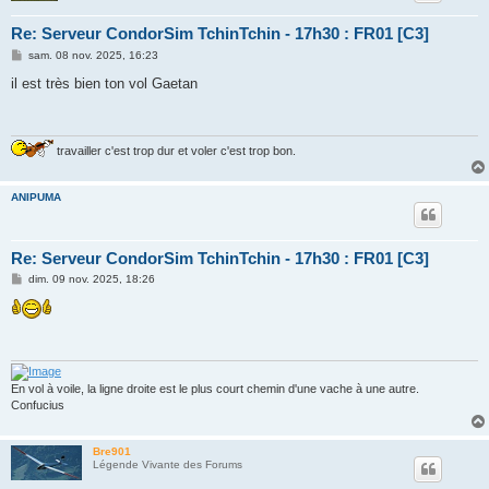
Re: Serveur CondorSim TchinTchin - 17h30 : FR01 [C3]
M
sam. 08 nov. 2025, 16:23
e
s
il est très bien ton vol Gaetan
s
a
g
e
travailler c'est trop dur et voler c'est trop bon.
ANIPUMA
Re: Serveur CondorSim TchinTchin - 17h30 : FR01 [C3]
M
dim. 09 nov. 2025, 18:26
e
s
s
a
g
e
En vol à voile, la ligne droite est le plus court chemin d'une vache à une autre.
Confucius
Bre901
Légende Vivante des Forums