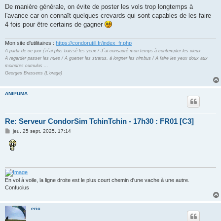
De manière générale, on évite de poster les vols trop longtemps à
l'avance car on connaît quelques crevards qui sont capables de les faire
4 fois pour être certains de gagner
Mon site d'utilitaires :
https://condorutill.fr/index_fr.php
A partir de ce jour j´n´ai plus baissé les yeux / J´ai consacré mon temps à contempler les cieux
A regarder passer les nues / A guetter les stratus, à lorgner les nimbus / A faire les yeux doux aux
moindres cumulus ...
Georges Brassens (L'orage)
ANIPUMA
Re: Serveur CondorSim TchinTchin - 17h30 : FR01 [C3]
M
jeu. 25 sept. 2025, 17:14
e
s
s
a
g
e
En vol à voile, la ligne droite est le plus court chemin d'une vache à une autre.
Confucius
eric