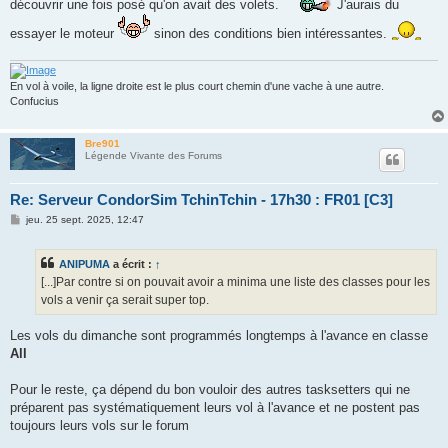
découvrir une fois posé qu'on avait des volets.
J'aurais du
essayer le moteur
sinon des conditions bien intéressantes.
En vol à voile, la ligne droite est le plus court chemin d'une vache à une autre.
Confucius
Bre901
Légende Vivante des Forums
Re: Serveur CondorSim TchinTchin - 17h30 : FR01 [C3]
M
jeu. 25 sept. 2025, 12:47
e
s
s
ANIPUMA
a écrit :
↑
a
g
[...]Par contre si on pouvait avoir a minima une liste des classes pour les
e
vols a venir ça serait super top.
Les vols du dimanche sont programmés longtemps à l'avance en classe
All
Pour le reste, ça dépend du bon vouloir des autres tasksetters qui ne
préparent pas systématiquement leurs vol à l'avance et ne postent pas
toujours leurs vols sur le forum