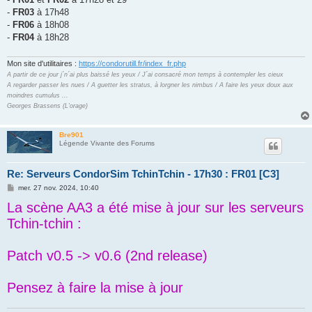
e
-
FR03
à 17h48
-
FR06
à 18h08
-
FR04
à 18h28
Mon site d'utilitaires :
https://condorutill.fr/index_fr.php
A partir de ce jour j´n´ai plus baissé les yeux / J´ai consacré mon temps à contempler les cieux
A regarder passer les nues / A guetter les stratus, à lorgner les nimbus / A faire les yeux doux aux
moindres cumulus ...
Georges Brassens (L'orage)
Bre901
Légende Vivante des Forums
Re: Serveurs CondorSim TchinTchin - 17h30 : FR01 [C3]
M
mer. 27 nov. 2024, 10:40
e
La scène AA3 a été mise à jour sur les serveurs
s
s
Tchin-tchin :
a
g
e
Patch v0.5 -> v0.6 (2nd release)
Pensez à faire la mise à jour