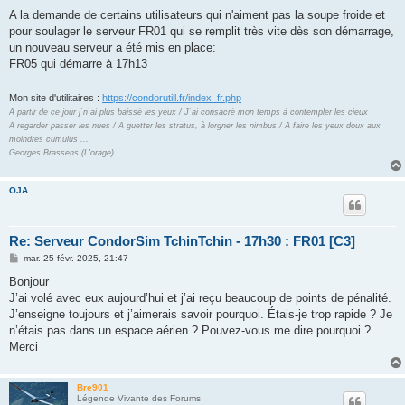
e
s
A la demande de certains utilisateurs qui n'aiment pas la soupe froide et
s
pour soulager le serveur FR01 qui se remplit très vite dès son démarrage,
a
g
un nouveau serveur a été mis en place:
e
FR05 qui démarre à 17h13
Mon site d'utilitaires :
https://condorutill.fr/index_fr.php
A partir de ce jour j´n´ai plus baissé les yeux / J´ai consacré mon temps à contempler les cieux
A regarder passer les nues / A guetter les stratus, à lorgner les nimbus / A faire les yeux doux aux
moindres cumulus ...
Georges Brassens (L'orage)
OJA
Re: Serveur CondorSim TchinTchin - 17h30 : FR01 [C3]
M
mar. 25 févr. 2025, 21:47
e
s
Bonjour
s
J’ai volé avec eux aujourd’hui et j’ai reçu beaucoup de points de pénalité.
a
g
J’enseigne toujours et j’aimerais savoir pourquoi. Étais-je trop rapide ? Je
e
n’étais pas dans un espace aérien ? Pouvez-vous me dire pourquoi ?
Merci
Bre901
Légende Vivante des Forums