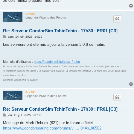
Je dois mieux préparer mes vols.
Bre901
Légende Vivante des Forums
Re: Serveur CondorSim TchinTchin - 17h30 : FR01 [C3]
M
sam. 14 juin 2025, 14:22
e
s
Les serveurs ont été mis à jour à la version 3.0.8 ce matin.
s
a
g
e
Mon site d'utilitaires :
https://condorutill.fr/index_fr.php
A partir de ce jour j´n´ai plus baissé les yeux / J´ai consacré mon temps à contempler les cieux
A regarder passer les nues / A guetter les stratus, à lorgner les nimbus / A faire les yeux doux aux
moindres cumulus ...
Georges Brassens (L'orage)
Bre901
Légende Vivante des Forums
Re: Serveur CondorSim TchinTchin - 17h30 : FR01 [C3]
M
jeu. 10 juil. 2025, 23:10
e
s
Message de Mark Rebuck (821) sur le forum officiel
s
https://www.condorsoaring.com/forums/vi ... 04#p196502
a
g