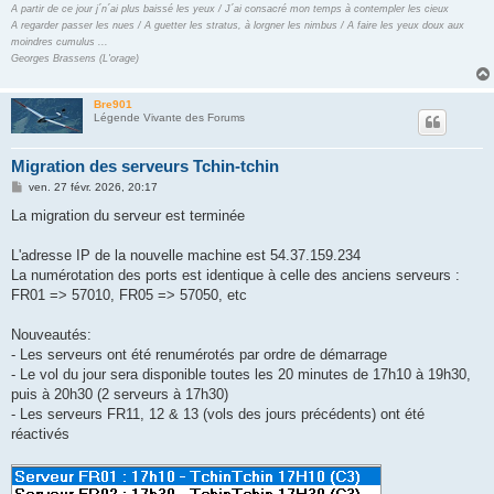
A partir de ce jour j´n´ai plus baissé les yeux / J´ai consacré mon temps à contempler les cieux
A regarder passer les nues / A guetter les stratus, à lorgner les nimbus / A faire les yeux doux aux
moindres cumulus ...
Georges Brassens (L'orage)
Bre901
Légende Vivante des Forums
Migration des serveurs Tchin-tchin
M
ven. 27 févr. 2026, 20:17
e
s
La migration du serveur est terminée
s
a
g
L'adresse IP de la nouvelle machine est 54.37.159.234
e
La numérotation des ports est identique à celle des anciens serveurs :
FR01 => 57010, FR05 => 57050, etc
Nouveautés:
- Les serveurs ont été renumérotés par ordre de démarrage
- Le vol du jour sera disponible toutes les 20 minutes de 17h10 à 19h30,
puis à 20h30 (2 serveurs à 17h30)
- Les serveurs FR11, 12 & 13 (vols des jours précédents) ont été
réactivés