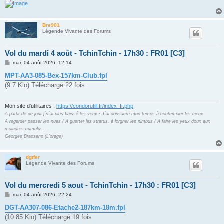
Bre901
Légende Vivante des Forums
Vol du mardi 4 août - TchinTchin - 17h30 : FR01 [C3]
M
mar. 04 août 2026, 12:14
e
s
MPT-AA3-085-Bex-157km-Club.fpl
s
(9.7 Kio) Téléchargé 22 fois
a
g
e
Mon site d'utilitaires :
https://condorutill.fr/index_fr.php
A partir de ce jour j´n´ai plus baissé les yeux / J´ai consacré mon temps à contempler les cieux
A regarder passer les nues / A guetter les stratus, à lorgner les nimbus / A faire les yeux doux aux
moindres cumulus ...
Georges Brassens (L'orage)
dgtfer
Légende Vivante des Forums
Vol du mercredi 5 aout - TchinTchin - 17h30 : FR01 [C3]
M
mar. 04 août 2026, 22:24
e
s
DGT-AA307-086-Etache2-187km-18m.fpl
s
(10.85 Kio) Téléchargé 19 fois
a