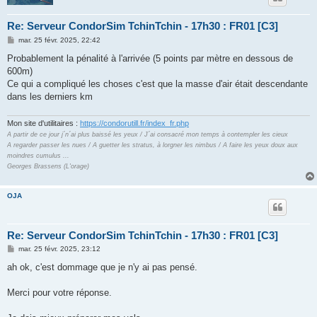
Re: Serveur CondorSim TchinTchin - 17h30 : FR01 [C3]
M
mar. 25 févr. 2025, 22:42
e
s
Probablement la pénalité à l'arrivée (5 points par mètre en dessous de
s
600m)
a
g
Ce qui a compliqué les choses c'est que la masse d'air était descendante
e
dans les derniers km
Mon site d'utilitaires :
https://condorutill.fr/index_fr.php
A partir de ce jour j´n´ai plus baissé les yeux / J´ai consacré mon temps à contempler les cieux
A regarder passer les nues / A guetter les stratus, à lorgner les nimbus / A faire les yeux doux aux
moindres cumulus ...
Georges Brassens (L'orage)
OJA
Re: Serveur CondorSim TchinTchin - 17h30 : FR01 [C3]
M
mar. 25 févr. 2025, 23:12
e
s
ah ok, c'est dommage que je n'y ai pas pensé.
s
a
g
Merci pour votre réponse.
e