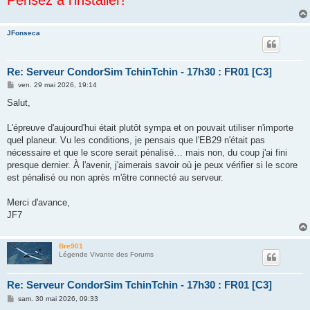
JFonseca
Re: Serveur CondorSim TchinTchin - 17h30 : FR01 [C3]
M
ven. 29 mai 2026, 19:14
e
s
Salut,
s
a
g
L'épreuve d'aujourd'hui était plutôt sympa et on pouvait utiliser n'importe
e
quel planeur. Vu les conditions, je pensais que l'EB29 n'était pas
nécessaire et que le score serait pénalisé… mais non, du coup j'ai fini
presque dernier. À l'avenir, j'aimerais savoir où je peux vérifier si le score
est pénalisé ou non après m'être connecté au serveur.
Merci d'avance,
JF7
Bre901
Légende Vivante des Forums
Re: Serveur CondorSim TchinTchin - 17h30 : FR01 [C3]
M
sam. 30 mai 2026, 09:33
e