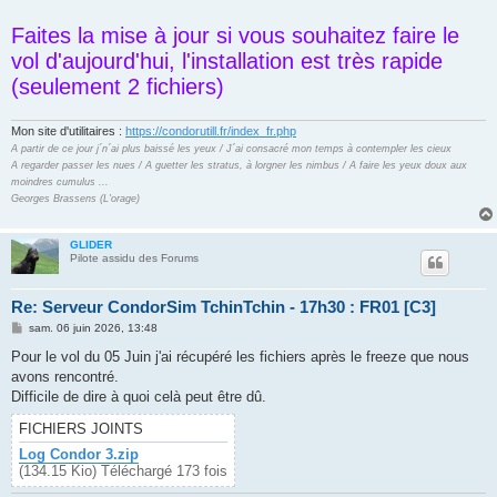
Faites la mise à jour si vous souhaitez faire le
vol d'aujourd'hui, l'installation est très rapide
(seulement 2 fichiers)
Mon site d'utilitaires :
https://condorutill.fr/index_fr.php
A partir de ce jour j´n´ai plus baissé les yeux / J´ai consacré mon temps à contempler les cieux
A regarder passer les nues / A guetter les stratus, à lorgner les nimbus / A faire les yeux doux aux
moindres cumulus ...
Georges Brassens (L'orage)
GLIDER
Pilote assidu des Forums
Re: Serveur CondorSim TchinTchin - 17h30 : FR01 [C3]
M
sam. 06 juin 2026, 13:48
e
s
Pour le vol du 05 Juin j'ai récupéré les fichiers après le freeze que nous
s
avons rencontré.
a
g
Difficile de dire à quoi celà peut être dû.
e
FICHIERS JOINTS
Log Condor 3.zip
(134.15 Kio) Téléchargé 173 fois