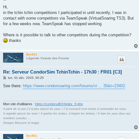
e
s
Hi,
s
in the tchin tchin competitions I participated in until recently, I was in
a
g
contact with some competitors via TeamSpeak (VirtualSoaring TS3). But
e
for a few weeks now, TeamSpeak has stopped working.
Where is it possible to talk to other competitors during the competition?
thanks
Bre901
Légende Vivante des Forums
Re: Serveur CondorSim TchinTchin - 17h30 : FR01 [C3]
M
lun. 01 déc. 2025, 00:25
e
s
See there:
https://www.condorsoaring.com/forums/vi ... 35&t=23402
s
a
g
e
Mon site d'utilitaires :
https://condorutill.fr/index_fr.php
A partir de ce jour j´n´ai plus baissé les yeux / J´ai consacré mon temps à contempler les cieux
A regarder passer les nues / A guetter les stratus, à lorgner les nimbus / A faire les yeux doux aux
moindres cumulus ...
Georges Brassens (L'orage)
Bre901