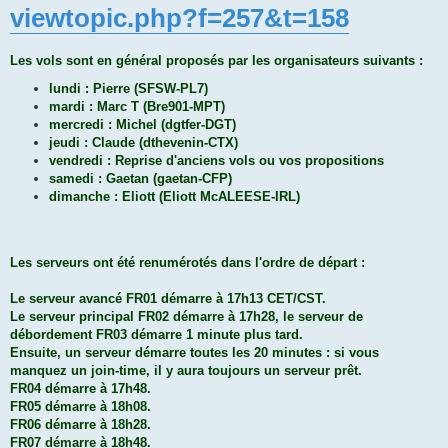
viewtopic.php?f=257&t=158
Les vols sont en général proposés par les organisateurs suivants :
lundi : Pierre (SFSW-PL7)
mardi : Marc T (Bre901-MPT)
mercredi : Michel (dgtfer-DGT)
jeudi : Claude (dthevenin-CTX)
vendredi : Reprise d'anciens vols ou vos propositions
samedi : Gaetan (gaetan-CFP)
dimanche : Eliott (Eliott McALEESE-IRL)
Les serveurs ont été renumérotés dans l'ordre de départ :
Le serveur avancé FR01 démarre à 17h13 CET/CST.
Le serveur principal FR02 démarre à 17h28, le serveur de
débordement FR03 démarre 1 minute plus tard.
Ensuite, un serveur démarre toutes les 20 minutes : si vous
manquez un join-time, il y aura toujours un serveur prêt.
FR04 démarre à 17h48.
FR05 démarre à 18h08.
FR06 démarre à 18h28.
FR07 démarre à 18h48.