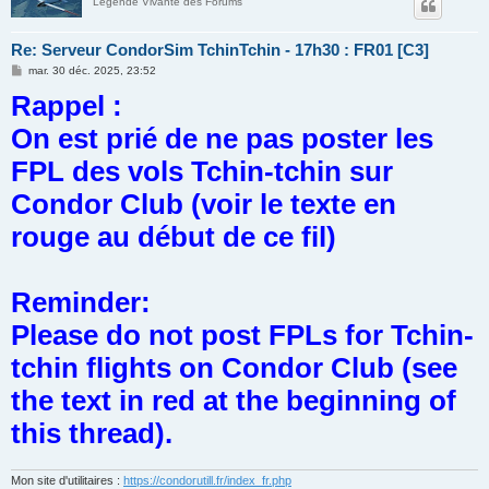
Légende Vivante des Forums
Re: Serveur CondorSim TchinTchin - 17h30 : FR01 [C3]
M
mar. 30 déc. 2025, 23:52
e
Rappel :
s
s
a
On est prié de ne pas poster les
g
e
FPL des vols Tchin-tchin sur
Condor Club (voir le texte en
rouge au début de ce fil)
Reminder:
Please do not post FPLs for Tchin-
tchin flights on Condor Club (see
the text in red at the beginning of
this thread).
Mon site d'utilitaires :
https://condorutill.fr/index_fr.php