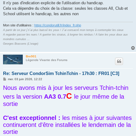
s
Il n'y pas d'indication explicite de l'utilisation du handicap.
s
Cela va dépendre du choix de la classe: seules les classes All, Club et
a
g
School utilisent le handicap, les autres non
e
Mon site d'utilitaires :
https://condorutill.fr/index_fr.php
A partir de ce jour j´n´ai plus baissé les yeux / J´ai consacré mon temps à contempler les cieux
A regarder passer les nues / A guetter les stratus, à lorgner les nimbus / A faire les yeux doux aux
moindres cumulus ...
Georges Brassens (L'orage)
Bre901
Légende Vivante des Forums
Re: Serveur CondorSim TchinTchin - 17h30 : FR01 [C3]
M
mer. 03 juin 2026, 12:22
e
Nous avons mis à jour les serveurs Tchin-tchin
s
s
C
a
vers la version
AA3 0.7
le jour même de la
g
e
sortie
C'est exceptionnel :
les mises à jour suivantes
continueront d'être installées le lendemain de la
sortie