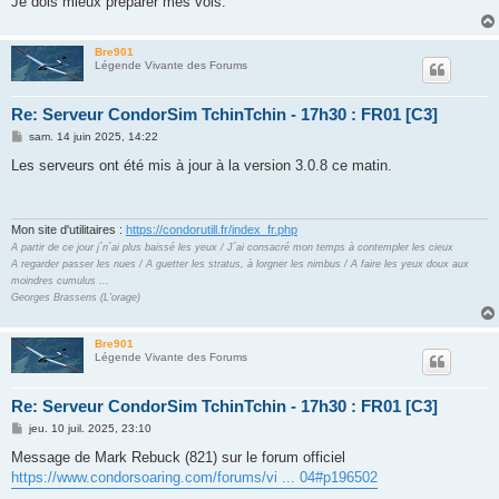
Je dois mieux préparer mes vols.
Bre901
Légende Vivante des Forums
Re: Serveur CondorSim TchinTchin - 17h30 : FR01 [C3]
M
sam. 14 juin 2025, 14:22
e
s
Les serveurs ont été mis à jour à la version 3.0.8 ce matin.
s
a
g
e
Mon site d'utilitaires :
https://condorutill.fr/index_fr.php
A partir de ce jour j´n´ai plus baissé les yeux / J´ai consacré mon temps à contempler les cieux
A regarder passer les nues / A guetter les stratus, à lorgner les nimbus / A faire les yeux doux aux
moindres cumulus ...
Georges Brassens (L'orage)
Bre901
Légende Vivante des Forums
Re: Serveur CondorSim TchinTchin - 17h30 : FR01 [C3]
M
jeu. 10 juil. 2025, 23:10
e
s
Message de Mark Rebuck (821) sur le forum officiel
s
https://www.condorsoaring.com/forums/vi ... 04#p196502
a
g