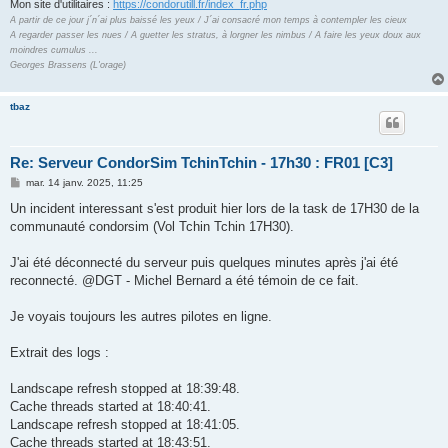
Mon site d'utilitaires :
https://condorutill.fr/index_fr.php
A partir de ce jour j´n´ai plus baissé les yeux / J´ai consacré mon temps à contempler les cieux
A regarder passer les nues / A guetter les stratus, à lorgner les nimbus / A faire les yeux doux aux
moindres cumulus ...
Georges Brassens (L'orage)
tbaz
Re: Serveur CondorSim TchinTchin - 17h30 : FR01 [C3]
M
mar. 14 janv. 2025, 11:25
e
s
Un incident interessant s'est produit hier lors de la task de 17H30 de la
s
communauté condorsim (Vol Tchin Tchin 17H30).
a
g
e
J'ai été déconnecté du serveur puis quelques minutes après j'ai été
reconnecté. @DGT - Michel Bernard a été témoin de ce fait.
Je voyais toujours les autres pilotes en ligne.
Extrait des logs :
Landscape refresh stopped at 18:39:48.
Cache threads started at 18:40:41.
Landscape refresh stopped at 18:41:05.
Cache threads started at 18:43:51.