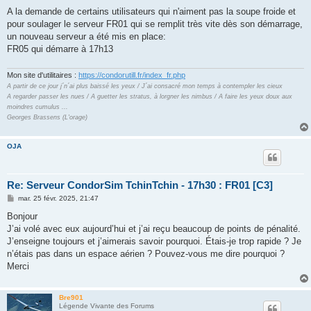
e
s
A la demande de certains utilisateurs qui n'aiment pas la soupe froide et
s
pour soulager le serveur FR01 qui se remplit très vite dès son démarrage,
a
g
un nouveau serveur a été mis en place:
e
FR05 qui démarre à 17h13
Mon site d'utilitaires :
https://condorutill.fr/index_fr.php
A partir de ce jour j´n´ai plus baissé les yeux / J´ai consacré mon temps à contempler les cieux
A regarder passer les nues / A guetter les stratus, à lorgner les nimbus / A faire les yeux doux aux
moindres cumulus ...
Georges Brassens (L'orage)
OJA
Re: Serveur CondorSim TchinTchin - 17h30 : FR01 [C3]
M
mar. 25 févr. 2025, 21:47
e
s
Bonjour
s
J’ai volé avec eux aujourd’hui et j’ai reçu beaucoup de points de pénalité.
a
g
J’enseigne toujours et j’aimerais savoir pourquoi. Étais-je trop rapide ? Je
e
n’étais pas dans un espace aérien ? Pouvez-vous me dire pourquoi ?
Merci
Bre901
Légende Vivante des Forums