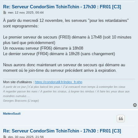
Re: Serveur CondorSim TchinTchin - 17h30 : FR01 [C3]
M
mer. 12 nov. 2025, 00:44
e
s
À partir du mercredi 12 novembre, les serveurs "pour les retardataires"
s
sont reprogrammés:
a
g
e
Le premier serveur de secours (FR03) démarre à 17h48 (soit 10 minutes
plus tard que précédemment)
Un nouveau serveur (FR06) démarre à 18h08
Le dernier serveur (FR04) démarre à 18h28 (sans changement)
Nous aurons donc maintenant un serveur de secours qui démarre au
moment où le join-time du serveur précédent arrive à expiration.
Mon site d'utilitaires :
https://condorutill.fr/index_fr.php
A partir de ce jour j´n´ai plus baissé les yeux / J´ai consacré mon temps à contempler les cieux
A regarder passer les nues / A guetter les stratus, à lorgner les nimbus / A faire les yeux doux aux
moindres cumulus ...
Georges Brassens (L'orage)
MatteoSauli
Re: Serveur CondorSim TchinTchin - 17h30 : FR01 [C3]
M
dim. 30 nov. 2025, 21:56