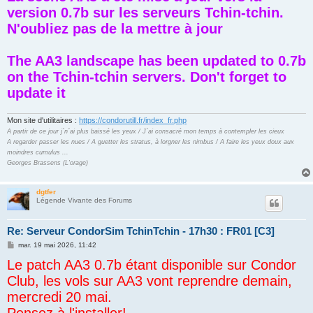
s
version 0.7b sur les serveurs Tchin-tchin.
a
g
N'oubliez pas de la mettre à jour
e
The AA3 landscape has been updated to 0.7b
on the Tchin-tchin servers. Don't forget to
update it
Mon site d'utilitaires :
https://condorutill.fr/index_fr.php
A partir de ce jour j´n´ai plus baissé les yeux / J´ai consacré mon temps à contempler les cieux
A regarder passer les nues / A guetter les stratus, à lorgner les nimbus / A faire les yeux doux aux
moindres cumulus ...
Georges Brassens (L'orage)
dgtfer
Légende Vivante des Forums
Re: Serveur CondorSim TchinTchin - 17h30 : FR01 [C3]
M
mar. 19 mai 2026, 11:42
e
Le patch AA3 0.7b étant disponible sur Condor
s
s
Club, les vols sur AA3 vont reprendre demain,
a
g
mercredi 20 mai.
e
Pensez à l'installer!