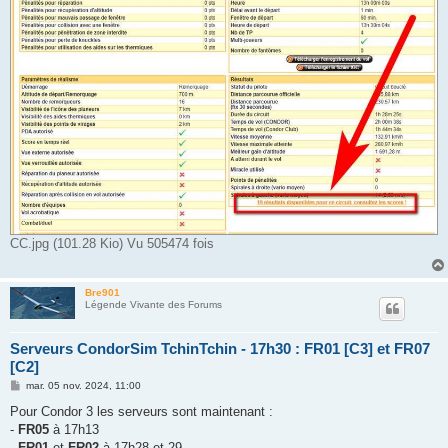
CC.jpg (101.28 Kio) Vu 505474 fois
Bre901
Légende Vivante des Forums
Serveurs CondorSim TchinTchin - 17h30 : FR01 [C3] et FR07
[C2]
M
mar. 05 nov. 2024, 11:00
e
s
Pour Condor 3 les serveurs sont maintenant :
s
-
FR05
à 17h13
a
g
-
FR01
et
FR02
à 17h28 et 29