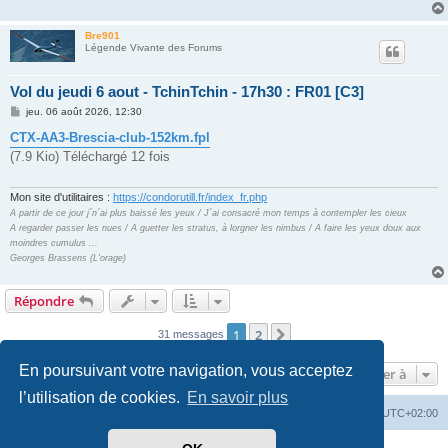
g
e
Bre901
Légende Vivante des Forums
Vol du jeudi 6 aout - TchinTchin - 17h30 : FR01 [C3]
M
jeu. 06 août 2026, 12:30
e
s
CTX-AA3-Brescia-club-152km.fpl
s
(7.9 Kio) Téléchargé 12 fois
a
g
e
Mon site d'utilitaires :
https://condorutill.fr/index_fr.php
A partir de ce jour j´n´ai plus baissé les yeux / J´ai consacré mon temps à contempler les cieux
A regarder passer les nues / A guetter les stratus, à lorgner les nimbus / A faire les yeux doux aux
moindres cumulus ...
Georges Brassens (L'orage)
Répondre
1
2
Suivante
31 messages
En poursuivant votre navigation, vous acceptez
Aller à
l’utilisation de cookies.
En savoir plus
Index du forum
Supprimer les cookies
Heures au format
UTC+02:00