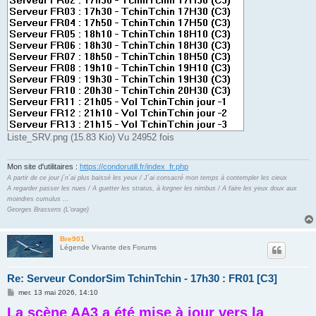
Liste_SRV.png (15.83 Kio) Vu 24952 fois
Mon site d'utilitaires :
https://condorutill.fr/index_fr.php
A partir de ce jour j´n´ai plus baissé les yeux / J´ai consacré mon temps à contempler les cieux
A regarder passer les nues / A guetter les stratus, à lorgner les nimbus / A faire les yeux doux aux
moindres cumulus ...
Georges Brassens (L'orage)
Bre901
Légende Vivante des Forums
Re: Serveur CondorSim TchinTchin - 17h30 : FR01 [C3]
M
mer. 13 mai 2026, 14:10
e
La scène AA3 a été mise à jour vers la
s