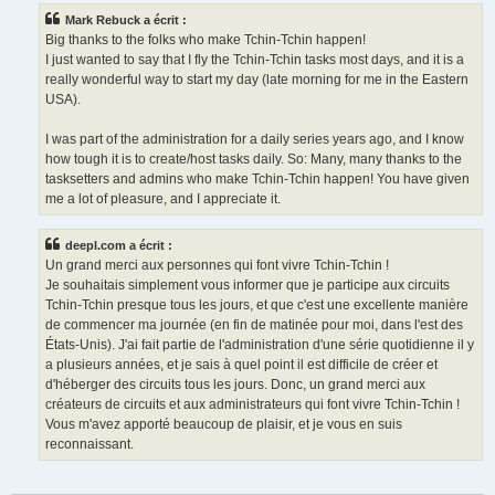
e
Mark Rebuck a écrit :
Big thanks to the folks who make Tchin-Tchin happen!
I just wanted to say that I fly the Tchin-Tchin tasks most days, and it is a
really wonderful way to start my day (late morning for me in the Eastern
USA).
I was part of the administration for a daily series years ago, and I know
how tough it is to create/host tasks daily. So: Many, many thanks to the
tasksetters and admins who make Tchin-Tchin happen! You have given
me a lot of pleasure, and I appreciate it.
deepl.com a écrit :
Un grand merci aux personnes qui font vivre Tchin-Tchin !
Je souhaitais simplement vous informer que je participe aux circuits
Tchin-Tchin presque tous les jours, et que c'est une excellente manière
de commencer ma journée (en fin de matinée pour moi, dans l'est des
États-Unis). J'ai fait partie de l'administration d'une série quotidienne il y
a plusieurs années, et je sais à quel point il est difficile de créer et
d'héberger des circuits tous les jours. Donc, un grand merci aux
créateurs de circuits et aux administrateurs qui font vivre Tchin-Tchin !
Vous m'avez apporté beaucoup de plaisir, et je vous en suis
reconnaissant.