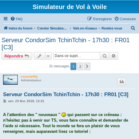
Simulateur de Vol à Voile
FAQ
S’enregistrer
Connexion
R
Index du forum
Condor Simulateur de Vol à Voile
Vols en réseaux
Rendez-vous
e
Serveur CondorSim TchinTchin - 17h30 : FR01
c
[C3]
h
Rechercher
Recherche 
Répondre
e
r
1
2
Suivante
31 messages
c
canastel9g
h
Administrateur
e
Serveur CondorSim TchinTchin - 17h30 : FR01 [C3]
r
M
ven. 23 févr. 2018, 12:31
e
s
s
A l'attention des " nouveaux "
qui passent sur ce créneau :
a
g
n'hésitez pas à venir sur TS, vous faire connaître et demander de
e
l'aide si nécessaire. Tout le monde se fera un plaisir de vous
renseigner, mais auparavant lisez ce tutoriel :