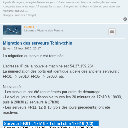
A partir de ce jour j´n´ai plus baissé les yeux / J´ai consacré mon temps à contempler les cieux
A regarder passer les nues / A guetter les stratus, à lorgner les nimbus / A faire les yeux doux aux
moindres cumulus ...
Georges Brassens (L'orage)
Bre901
Légende Vivante des Forums
Migration des serveurs Tchin-tchin
M
ven. 27 févr. 2026, 20:17
e
s
La migration du serveur est terminée
s
a
g
L'adresse IP de la nouvelle machine est 54.37.159.234
e
La numérotation des ports est identique à celle des anciens serveurs :
FR01 => 57010, FR05 => 57050, etc
Nouveautés:
- Les serveurs ont été renumérotés par ordre de démarrage
- Le vol du jour sera disponible toutes les 20 minutes de 17h10 à 19h30,
puis à 20h30 (2 serveurs à 17h30)
- Les serveurs FR11, 12 & 13 (vols des jours précédents) ont été
réactivés