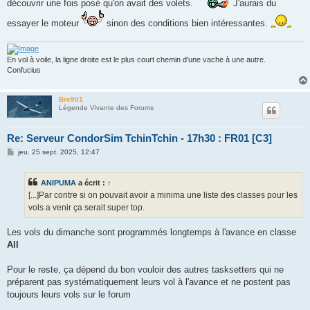
découvrir une fois posé qu'on avait des volets.
J'aurais du
essayer le moteur
sinon des conditions bien intéressantes.
En vol à voile, la ligne droite est le plus court chemin d'une vache à une autre.
Confucius
Bre901
Légende Vivante des Forums
Re: Serveur CondorSim TchinTchin - 17h30 : FR01 [C3]
M
jeu. 25 sept. 2025, 12:47
e
s
s
ANIPUMA
a écrit :
↑
a
g
[...]Par contre si on pouvait avoir a minima une liste des classes pour les
e
vols a venir ça serait super top.
Les vols du dimanche sont programmés longtemps à l'avance en classe
All
Pour le reste, ça dépend du bon vouloir des autres tasksetters qui ne
préparent pas systématiquement leurs vol à l'avance et ne postent pas
toujours leurs vols sur le forum