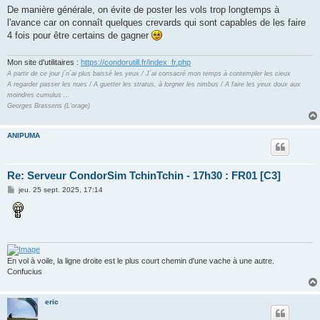
De manière générale, on évite de poster les vols trop longtemps à
l'avance car on connaît quelques crevards qui sont capables de les faire
4 fois pour être certains de gagner
Mon site d'utilitaires :
https://condorutill.fr/index_fr.php
A partir de ce jour j´n´ai plus baissé les yeux / J´ai consacré mon temps à contempler les cieux
A regarder passer les nues / A guetter les stratus, à lorgner les nimbus / A faire les yeux doux aux
moindres cumulus ...
Georges Brassens (L'orage)
ANIPUMA
Re: Serveur CondorSim TchinTchin - 17h30 : FR01 [C3]
M
jeu. 25 sept. 2025, 17:14
e
s
s
a
g
e
En vol à voile, la ligne droite est le plus court chemin d'une vache à une autre.
Confucius
eric