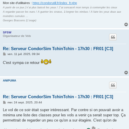
Mon site d'utilitaires :
https://condorutill.fr/index_fr.php
A partir de ce jour j´n´ai plus baissé les yeux / J´ai consacré mon temps à contempler les cieux
A regarder passer les nues / A guetter les stratus, à lorgner les nimbus / A faire les yeux doux aux
moindres cumulus ...
Georges Brassens (L'orage)
SFSW
Organisateur de Vols
Re: Serveur CondorSim TchinTchin - 17h30 : FR01 [C3]
M
ven. 11 juil. 2025, 09:34
e
s
C'est sympa ce retour
s
a
g
e
ANIPUMA
Re: Serveur CondorSim TchinTchin - 17h30 : FR01 [C3]
M
mer. 24 sept. 2025, 20:44
e
s
Le vol de ce soir était super intéressant. Par contre si on pouvait avoir a
s
minima une liste des classes pour les vols a venir ça serait super top. Ça
a
g
permettrait de regarder un peu ce qu'on a sur étagère. C'est qu'on de
e