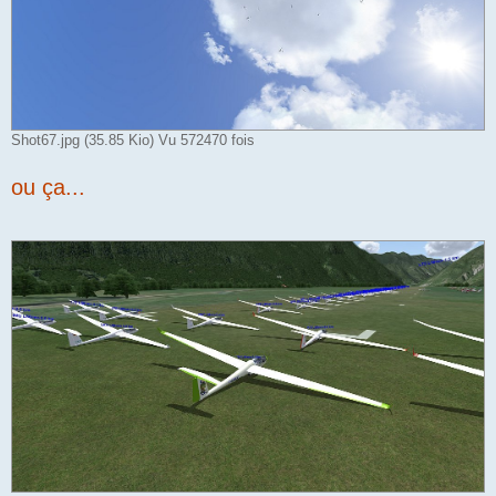
Shot67.jpg (35.85 Kio) Vu 572470 fois
ou ça...