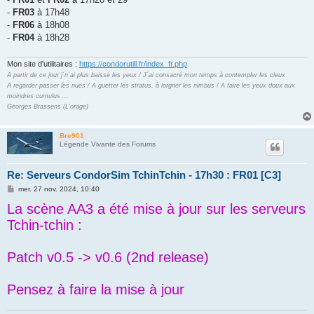
e
-
FR03
à 17h48
-
FR06
à 18h08
-
FR04
à 18h28
Mon site d'utilitaires :
https://condorutill.fr/index_fr.php
A partir de ce jour j´n´ai plus baissé les yeux / J´ai consacré mon temps à contempler les cieux
A regarder passer les nues / A guetter les stratus, à lorgner les nimbus / A faire les yeux doux aux
moindres cumulus ...
Georges Brassens (L'orage)
Bre901
Légende Vivante des Forums
Re: Serveurs CondorSim TchinTchin - 17h30 : FR01 [C3]
M
mer. 27 nov. 2024, 10:40
e
La scène AA3 a été mise à jour sur les serveurs
s
s
Tchin-tchin :
a
g
e
Patch v0.5 -> v0.6 (2nd release)
Pensez à faire la mise à jour