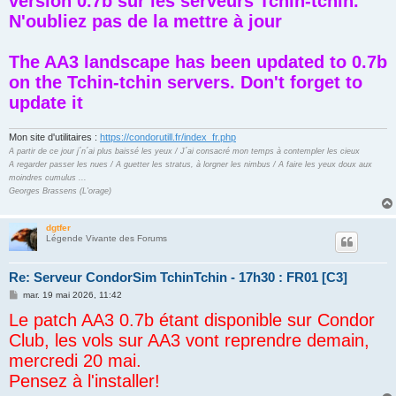
version 0.7b sur les serveurs Tchin-tchin.
g
N'oubliez pas de la mettre à jour
e
The AA3 landscape has been updated to 0.7b
on the Tchin-tchin servers. Don't forget to
update it
Mon site d'utilitaires :
https://condorutill.fr/index_fr.php
A partir de ce jour j´n´ai plus baissé les yeux / J´ai consacré mon temps à contempler les cieux
A regarder passer les nues / A guetter les stratus, à lorgner les nimbus / A faire les yeux doux aux
moindres cumulus ...
Georges Brassens (L'orage)
dgtfer
Légende Vivante des Forums
Re: Serveur CondorSim TchinTchin - 17h30 : FR01 [C3]
M
mar. 19 mai 2026, 11:42
e
Le patch AA3 0.7b étant disponible sur Condor
s
s
Club, les vols sur AA3 vont reprendre demain,
a
g
mercredi 20 mai.
e
Pensez à l'installer!