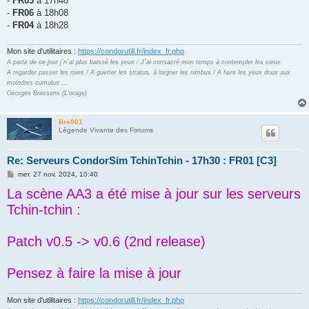
-
FR03
à 17h48
-
FR06
à 18h08
-
FR04
à 18h28
Mon site d'utilitaires :
https://condorutill.fr/index_fr.php
A partir de ce jour j´n´ai plus baissé les yeux / J´ai consacré mon temps à contempler les cieux
A regarder passer les nues / A guetter les stratus, à lorgner les nimbus / A faire les yeux doux aux
moindres cumulus ...
Georges Brassens (L'orage)
Bre901
Légende Vivante des Forums
Re: Serveurs CondorSim TchinTchin - 17h30 : FR01 [C3]
M
mer. 27 nov. 2024, 10:40
e
La scène AA3 a été mise à jour sur les serveurs
s
s
Tchin-tchin :
a
g
e
Patch v0.5 -> v0.6 (2nd release)
Pensez à faire la mise à jour
Mon site d'utilitaires :
https://condorutill.fr/index_fr.php