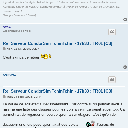
A partir de ce jour j´n´ai plus baissé les yeux / J´ai consacré mon temps à contempler les cieux
A regarder passer les nues / A guetter les stratus, à lorgner les nimbus / A faire les yeux doux aux
moindres cumulus ...
Georges Brassens (L'orage)
SFSW
Organisateur de Vols
Re: Serveur CondorSim TchinTchin - 17h30 : FR01 [C3]
M
ven. 11 juil. 2025, 09:34
e
s
C'est sympa ce retour
s
a
g
e
ANIPUMA
Re: Serveur CondorSim TchinTchin - 17h30 : FR01 [C3]
M
mer. 24 sept. 2025, 20:44
e
s
Le vol de ce soir était super intéressant. Par contre si on pouvait avoir a
s
minima une liste des classes pour les vols a venir ça serait super top. Ça
a
g
permettrait de regarder un peu ce qu'on a sur étagère. C'est qu'on de
e
découvrir une fois posé qu'on avait des volets.
J'aurais du