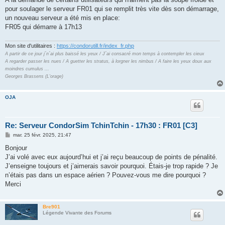
s
pour soulager le serveur FR01 qui se remplit très vite dès son démarrage,
a
g
un nouveau serveur a été mis en place:
e
FR05 qui démarre à 17h13
Mon site d'utilitaires :
https://condorutill.fr/index_fr.php
A partir de ce jour j´n´ai plus baissé les yeux / J´ai consacré mon temps à contempler les cieux
A regarder passer les nues / A guetter les stratus, à lorgner les nimbus / A faire les yeux doux aux
moindres cumulus ...
Georges Brassens (L'orage)
OJA
Re: Serveur CondorSim TchinTchin - 17h30 : FR01 [C3]
M
mar. 25 févr. 2025, 21:47
e
s
Bonjour
s
J’ai volé avec eux aujourd’hui et j’ai reçu beaucoup de points de pénalité.
a
g
J’enseigne toujours et j’aimerais savoir pourquoi. Étais-je trop rapide ? Je
e
n’étais pas dans un espace aérien ? Pouvez-vous me dire pourquoi ?
Merci
Bre901
Légende Vivante des Forums