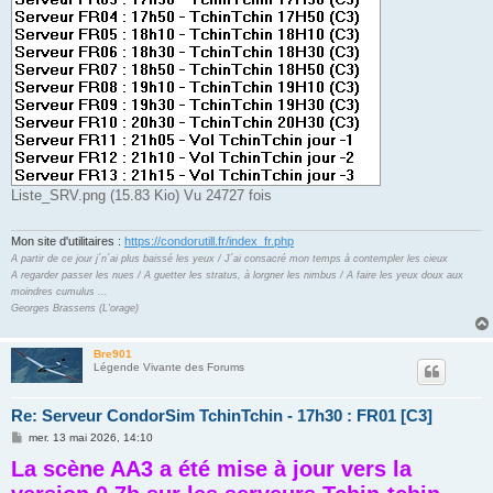
Liste_SRV.png (15.83 Kio) Vu 24727 fois
Mon site d'utilitaires :
https://condorutill.fr/index_fr.php
A partir de ce jour j´n´ai plus baissé les yeux / J´ai consacré mon temps à contempler les cieux
A regarder passer les nues / A guetter les stratus, à lorgner les nimbus / A faire les yeux doux aux
moindres cumulus ...
Georges Brassens (L'orage)
Bre901
Légende Vivante des Forums
Re: Serveur CondorSim TchinTchin - 17h30 : FR01 [C3]
M
mer. 13 mai 2026, 14:10
e
La scène AA3 a été mise à jour vers la
s
s
a