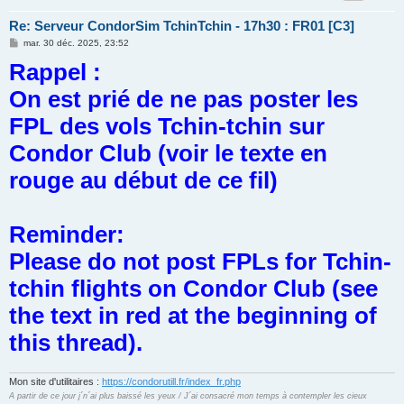
Re: Serveur CondorSim TchinTchin - 17h30 : FR01 [C3]
M
mar. 30 déc. 2025, 23:52
e
Rappel :
s
s
a
On est prié de ne pas poster les
g
e
FPL des vols Tchin-tchin sur
Condor Club (voir le texte en
rouge au début de ce fil)
Reminder:
Please do not post FPLs for Tchin-
tchin flights on Condor Club (see
the text in red at the beginning of
this thread).
Mon site d'utilitaires :
https://condorutill.fr/index_fr.php
A partir de ce jour j´n´ai plus baissé les yeux / J´ai consacré mon temps à contempler les cieux