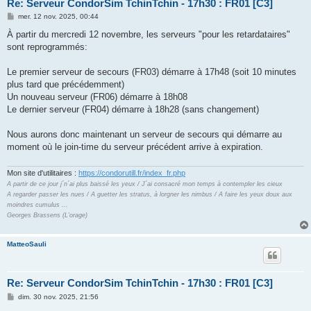
Re: Serveur CondorSim TchinTchin - 17h30 : FR01 [C3]
M
mer. 12 nov. 2025, 00:44
e
s
À partir du mercredi 12 novembre, les serveurs "pour les retardataires"
s
sont reprogrammés:
a
g
e
Le premier serveur de secours (FR03) démarre à 17h48 (soit 10 minutes
plus tard que précédemment)
Un nouveau serveur (FR06) démarre à 18h08
Le dernier serveur (FR04) démarre à 18h28 (sans changement)
Nous aurons donc maintenant un serveur de secours qui démarre au
moment où le join-time du serveur précédent arrive à expiration.
Mon site d'utilitaires :
https://condorutill.fr/index_fr.php
A partir de ce jour j´n´ai plus baissé les yeux / J´ai consacré mon temps à contempler les cieux
A regarder passer les nues / A guetter les stratus, à lorgner les nimbus / A faire les yeux doux aux
moindres cumulus ...
Georges Brassens (L'orage)
MatteoSauli
Re: Serveur CondorSim TchinTchin - 17h30 : FR01 [C3]
M
dim. 30 nov. 2025, 21:56
e