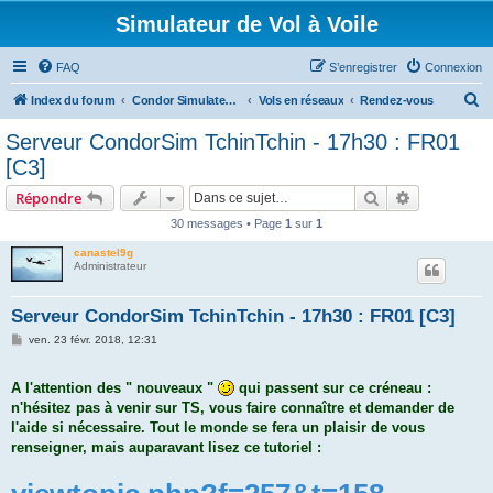
Simulateur de Vol à Voile
FAQ
S’enregistrer
Connexion
R
Index du forum
Condor Simulateur de Vol à Voile
Vols en réseaux
Rendez-vous
e
Serveur CondorSim TchinTchin - 17h30 : FR01
c
[C3]
h
Rechercher
Recherche 
Répondre
e
30 messages • Page
1
sur
1
r
canastel9g
c
Administrateur
h
e
Serveur CondorSim TchinTchin - 17h30 : FR01 [C3]
r
M
ven. 23 févr. 2018, 12:31
e
s
s
A l'attention des " nouveaux "
qui passent sur ce créneau :
a
g
n'hésitez pas à venir sur TS, vous faire connaître et demander de
e
l'aide si nécessaire. Tout le monde se fera un plaisir de vous
renseigner, mais auparavant lisez ce tutoriel :