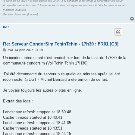
A partir de ce jour j´n´ai plus baissé les yeux / J´ai consacré mon temps à contempler les cieux
A regarder passer les nues / A guetter les stratus, à lorgner les nimbus / A faire les yeux doux aux
moindres cumulus ...
Georges Brassens (L'orage)
tbaz
Re: Serveur CondorSim TchinTchin - 17h30 : FR01 [C3]
M
mar. 14 janv. 2025, 11:25
e
s
Un incident interessant s'est produit hier lors de la task de 17H30 de la
s
communauté condorsim (Vol Tchin Tchin 17H30).
a
g
e
J'ai été déconnecté du serveur puis quelques minutes après j'ai été
reconnecté. @DGT - Michel Bernard a été témoin de ce fait.
Je voyais toujours les autres pilotes en ligne.
Extrait des logs :
Landscape refresh stopped at 18:39:48.
Cache threads started at 18:40:41.
Landscape refresh stopped at 18:41:05.
Cache threads started at 18:43:51.
Landscape refresh stopped at 18:44:15.