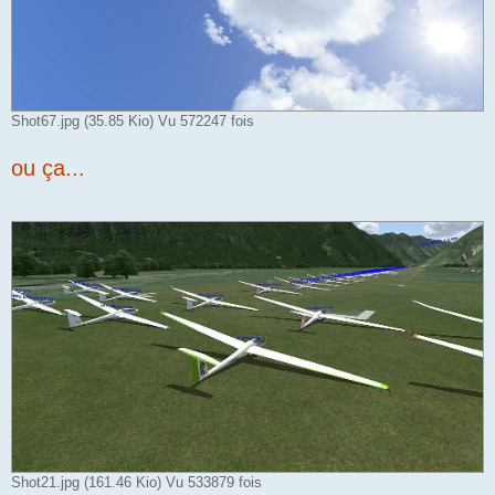
Shot67.jpg (35.85 Kio) Vu 572247 fois
ou ça...
Shot21.jpg (161.46 Kio) Vu 533879 fois