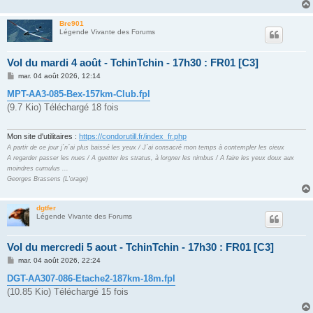
Bre901
Légende Vivante des Forums
Vol du mardi 4 août - TchinTchin - 17h30 : FR01 [C3]
M
mar. 04 août 2026, 12:14
e
s
MPT-AA3-085-Bex-157km-Club.fpl
s
(9.7 Kio) Téléchargé 18 fois
a
g
e
Mon site d'utilitaires :
https://condorutill.fr/index_fr.php
A partir de ce jour j´n´ai plus baissé les yeux / J´ai consacré mon temps à contempler les cieux
A regarder passer les nues / A guetter les stratus, à lorgner les nimbus / A faire les yeux doux aux
moindres cumulus ...
Georges Brassens (L'orage)
dgtfer
Légende Vivante des Forums
Vol du mercredi 5 aout - TchinTchin - 17h30 : FR01 [C3]
M
mar. 04 août 2026, 22:24
e
s
DGT-AA307-086-Etache2-187km-18m.fpl
s
(10.85 Kio) Téléchargé 15 fois
a
g
e