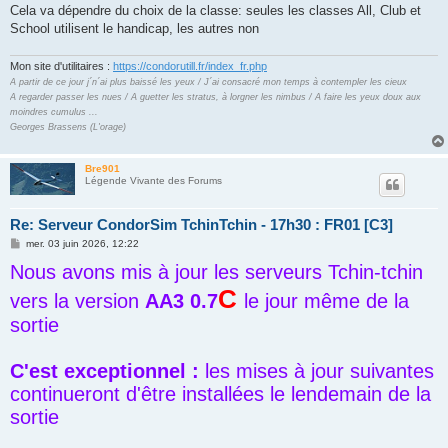
s
Cela va dépendre du choix de la classe: seules les classes All, Club et
a
g
School utilisent le handicap, les autres non
e
Mon site d'utilitaires :
https://condorutill.fr/index_fr.php
A partir de ce jour j´n´ai plus baissé les yeux / J´ai consacré mon temps à contempler les cieux
A regarder passer les nues / A guetter les stratus, à lorgner les nimbus / A faire les yeux doux aux
moindres cumulus ...
Georges Brassens (L'orage)
Bre901
Légende Vivante des Forums
Re: Serveur CondorSim TchinTchin - 17h30 : FR01 [C3]
M
mer. 03 juin 2026, 12:22
e
Nous avons mis à jour les serveurs Tchin-tchin
s
s
C
a
vers la version
AA3 0.7
le jour même de la
g
e
sortie
C'est exceptionnel :
les mises à jour suivantes
continueront d'être installées le lendemain de la
sortie