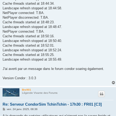
Cache threads started at 18:44:34.
Landscape refresh stopped at 18:44:58.
NetPlayer connected: T.BA.
NetPlayer disconnected: T.BA.
Cache threads started at 18:48:23.
Landscape refresh stopped at 18:48:47.
NetPlayer connected: T.BA.
Cache threads started at 18:50:16.
Landscape refresh stopped at 18:50:40.
Cache threads started at 18:52:01.
Landscape refresh stopped at 18:52:24.
Cache threads started at 18:55:25.
Landscape refresh stopped at 18:55:49.
J'ai averti par un message dans le forum condor soaring également.
Version Condor : 3.0.3
Bre901
Légende Vivante des Forums
Re: Serveur CondorSim TchinTchin - 17h30 : FR01 [C3]
M
ven. 24 janv. 2025, 08:36
e
s
A la demande de certains utilisateurs qui n'aiment pas la soupe froide et