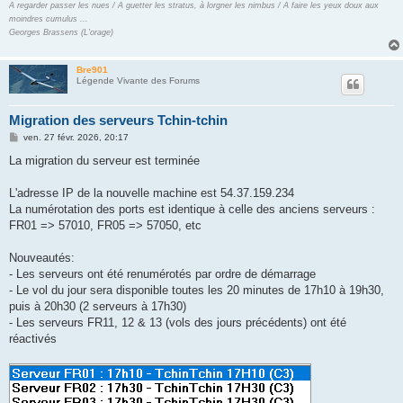
A regarder passer les nues / A guetter les stratus, à lorgner les nimbus / A faire les yeux doux aux
moindres cumulus ...
Georges Brassens (L'orage)
Bre901
Légende Vivante des Forums
Migration des serveurs Tchin-tchin
M
ven. 27 févr. 2026, 20:17
e
s
La migration du serveur est terminée
s
a
g
L'adresse IP de la nouvelle machine est 54.37.159.234
e
La numérotation des ports est identique à celle des anciens serveurs :
FR01 => 57010, FR05 => 57050, etc
Nouveautés:
- Les serveurs ont été renumérotés par ordre de démarrage
- Le vol du jour sera disponible toutes les 20 minutes de 17h10 à 19h30,
puis à 20h30 (2 serveurs à 17h30)
- Les serveurs FR11, 12 & 13 (vols des jours précédents) ont été
réactivés