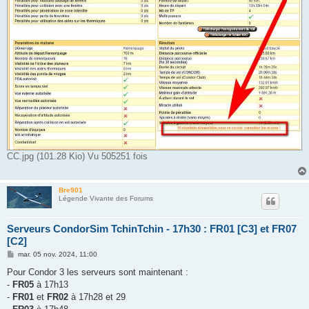
CC.jpg (101.28 Kio) Vu 505251 fois
Bre901
Légende Vivante des Forums
Serveurs CondorSim TchinTchin - 17h30 : FR01 [C3] et FR07
[C2]
M
mar. 05 nov. 2024, 11:00
e
s
Pour Condor 3 les serveurs sont maintenant :
s
-
FR05
à 17h13
a
g
-
FR01
et
FR02
à 17h28 et 29
e