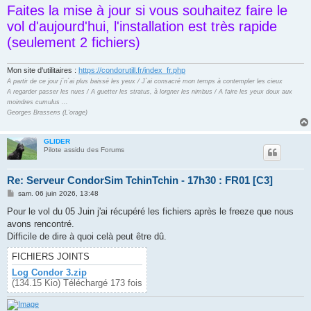
Faites la mise à jour si vous souhaitez faire le
vol d'aujourd'hui, l'installation est très rapide
(seulement 2 fichiers)
Mon site d'utilitaires :
https://condorutill.fr/index_fr.php
A partir de ce jour j´n´ai plus baissé les yeux / J´ai consacré mon temps à contempler les cieux
A regarder passer les nues / A guetter les stratus, à lorgner les nimbus / A faire les yeux doux aux
moindres cumulus ...
Georges Brassens (L'orage)
GLIDER
Pilote assidu des Forums
Re: Serveur CondorSim TchinTchin - 17h30 : FR01 [C3]
M
sam. 06 juin 2026, 13:48
e
s
Pour le vol du 05 Juin j'ai récupéré les fichiers après le freeze que nous
s
avons rencontré.
a
g
Difficile de dire à quoi celà peut être dû.
e
FICHIERS JOINTS
Log Condor 3.zip
(134.15 Kio) Téléchargé 173 fois