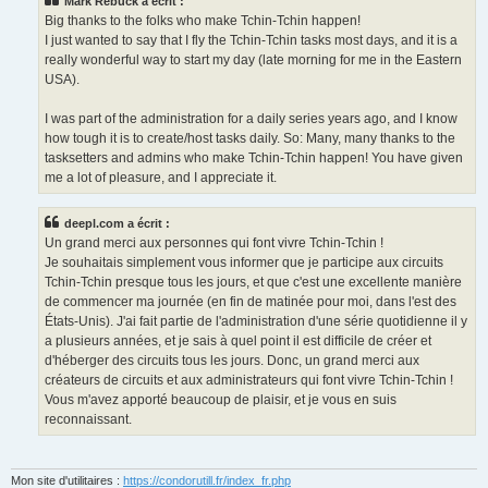
Mark Rebuck a écrit :
Big thanks to the folks who make Tchin-Tchin happen!
I just wanted to say that I fly the Tchin-Tchin tasks most days, and it is a
really wonderful way to start my day (late morning for me in the Eastern
USA).
I was part of the administration for a daily series years ago, and I know
how tough it is to create/host tasks daily. So: Many, many thanks to the
tasksetters and admins who make Tchin-Tchin happen! You have given
me a lot of pleasure, and I appreciate it.
deepl.com a écrit :
Un grand merci aux personnes qui font vivre Tchin-Tchin !
Je souhaitais simplement vous informer que je participe aux circuits
Tchin-Tchin presque tous les jours, et que c'est une excellente manière
de commencer ma journée (en fin de matinée pour moi, dans l'est des
États-Unis). J'ai fait partie de l'administration d'une série quotidienne il y
a plusieurs années, et je sais à quel point il est difficile de créer et
d'héberger des circuits tous les jours. Donc, un grand merci aux
créateurs de circuits et aux administrateurs qui font vivre Tchin-Tchin !
Vous m'avez apporté beaucoup de plaisir, et je vous en suis
reconnaissant.
Mon site d'utilitaires :
https://condorutill.fr/index_fr.php