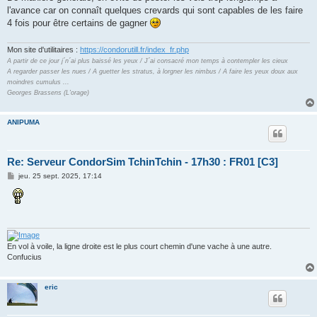
l'avance car on connaît quelques crevards qui sont capables de les faire
4 fois pour être certains de gagner
Mon site d'utilitaires :
https://condorutill.fr/index_fr.php
A partir de ce jour j´n´ai plus baissé les yeux / J´ai consacré mon temps à contempler les cieux
A regarder passer les nues / A guetter les stratus, à lorgner les nimbus / A faire les yeux doux aux
moindres cumulus ...
Georges Brassens (L'orage)
ANIPUMA
Re: Serveur CondorSim TchinTchin - 17h30 : FR01 [C3]
M
jeu. 25 sept. 2025, 17:14
e
s
s
a
g
e
En vol à voile, la ligne droite est le plus court chemin d'une vache à une autre.
Confucius
eric