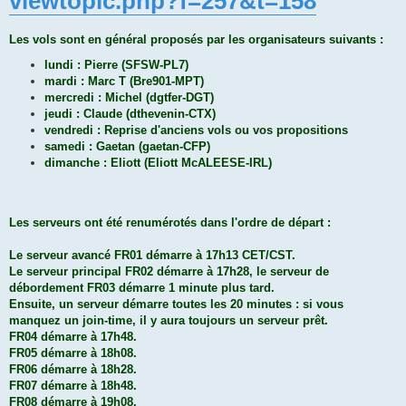
viewtopic.php?f=257&t=158
Les vols sont en général proposés par les organisateurs suivants :
lundi : Pierre (SFSW-PL7)
mardi : Marc T (Bre901-MPT)
mercredi : Michel (dgtfer-DGT)
jeudi : Claude (dthevenin-CTX)
vendredi : Reprise d'anciens vols ou vos propositions
samedi : Gaetan (gaetan-CFP)
dimanche : Eliott (Eliott McALEESE-IRL)
Les serveurs ont été renumérotés dans l'ordre de départ :
Le serveur avancé FR01 démarre à 17h13 CET/CST.
Le serveur principal FR02 démarre à 17h28, le serveur de
débordement FR03 démarre 1 minute plus tard.
Ensuite, un serveur démarre toutes les 20 minutes : si vous
manquez un join-time, il y aura toujours un serveur prêt.
FR04 démarre à 17h48.
FR05 démarre à 18h08.
FR06 démarre à 18h28.
FR07 démarre à 18h48.
FR08 démarre à 19h08.