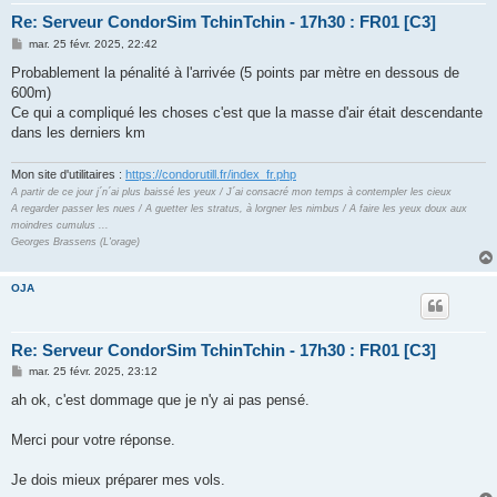
Re: Serveur CondorSim TchinTchin - 17h30 : FR01 [C3]
M
mar. 25 févr. 2025, 22:42
e
s
Probablement la pénalité à l'arrivée (5 points par mètre en dessous de
s
600m)
a
g
Ce qui a compliqué les choses c'est que la masse d'air était descendante
e
dans les derniers km
Mon site d'utilitaires :
https://condorutill.fr/index_fr.php
A partir de ce jour j´n´ai plus baissé les yeux / J´ai consacré mon temps à contempler les cieux
A regarder passer les nues / A guetter les stratus, à lorgner les nimbus / A faire les yeux doux aux
moindres cumulus ...
Georges Brassens (L'orage)
OJA
Re: Serveur CondorSim TchinTchin - 17h30 : FR01 [C3]
M
mar. 25 févr. 2025, 23:12
e
s
ah ok, c'est dommage que je n'y ai pas pensé.
s
a
g
Merci pour votre réponse.
e
Je dois mieux préparer mes vols.