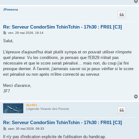
JFonseca
Re: Serveur CondorSim TchinTchin - 17h30 : FR01 [C3]
M
ven. 29 mai 2026, 19:14
e
s
Salut,
s
a
g
L'épreuve d'aujourd'hui était plutôt sympa et on pouvait utiliser n'importe
e
quel planeur. Vu les conditions, je pensais que l'EB29 n'était pas
nécessaire et que le score serait pénalisé… mais non, du coup j'ai fini
presque dernier. À l'avenir, j'aimerais savoir où je peux vérifier si le score
est pénalisé ou non après m'être connecté au serveur.
Merci d'avance,
JF7
Bre901
Légende Vivante des Forums
Re: Serveur CondorSim TchinTchin - 17h30 : FR01 [C3]
M
sam. 30 mai 2026, 09:33
e
s
Il n'y pas d'indication explicite de l'utilisation du handicap.