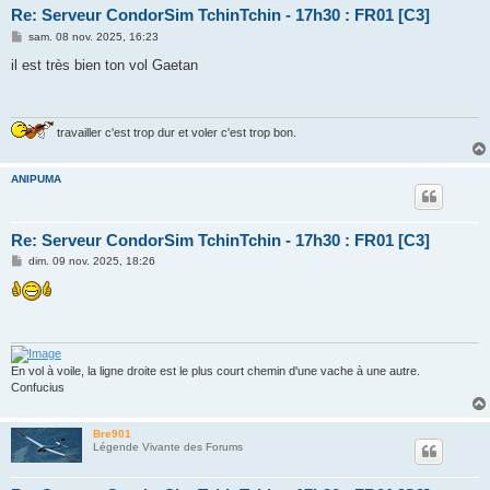
Re: Serveur CondorSim TchinTchin - 17h30 : FR01 [C3]
M
sam. 08 nov. 2025, 16:23
e
s
il est très bien ton vol Gaetan
s
a
g
e
travailler c'est trop dur et voler c'est trop bon.
ANIPUMA
Re: Serveur CondorSim TchinTchin - 17h30 : FR01 [C3]
M
dim. 09 nov. 2025, 18:26
e
s
s
a
g
e
En vol à voile, la ligne droite est le plus court chemin d'une vache à une autre.
Confucius
Bre901
Légende Vivante des Forums