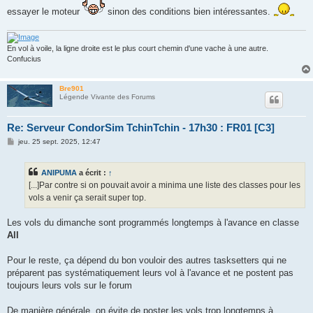
essayer le moteur
sinon des conditions bien intéressantes.
En vol à voile, la ligne droite est le plus court chemin d'une vache à une autre.
Confucius
Bre901
Légende Vivante des Forums
Re: Serveur CondorSim TchinTchin - 17h30 : FR01 [C3]
M
jeu. 25 sept. 2025, 12:47
e
s
s
ANIPUMA
a écrit :
↑
a
g
[...]Par contre si on pouvait avoir a minima une liste des classes pour les
e
vols a venir ça serait super top.
Les vols du dimanche sont programmés longtemps à l'avance en classe
All
Pour le reste, ça dépend du bon vouloir des autres tasksetters qui ne
préparent pas systématiquement leurs vol à l'avance et ne postent pas
toujours leurs vols sur le forum
De manière générale, on évite de poster les vols trop longtemps à