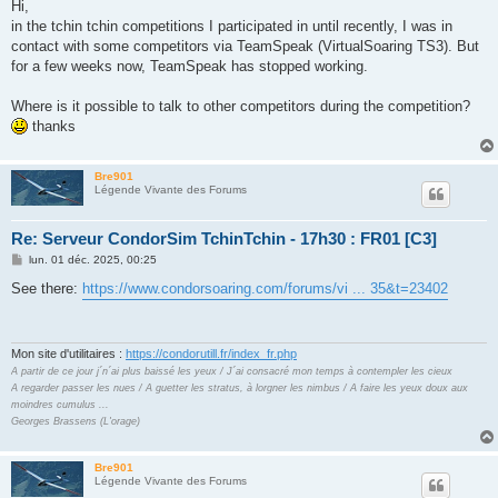
s
Hi,
s
in the tchin tchin competitions I participated in until recently, I was in
a
g
contact with some competitors via TeamSpeak (VirtualSoaring TS3). But
e
for a few weeks now, TeamSpeak has stopped working.
Where is it possible to talk to other competitors during the competition?
thanks
Bre901
Légende Vivante des Forums
Re: Serveur CondorSim TchinTchin - 17h30 : FR01 [C3]
M
lun. 01 déc. 2025, 00:25
e
s
See there:
https://www.condorsoaring.com/forums/vi ... 35&t=23402
s
a
g
e
Mon site d'utilitaires :
https://condorutill.fr/index_fr.php
A partir de ce jour j´n´ai plus baissé les yeux / J´ai consacré mon temps à contempler les cieux
A regarder passer les nues / A guetter les stratus, à lorgner les nimbus / A faire les yeux doux aux
moindres cumulus ...
Georges Brassens (L'orage)
Bre901
Légende Vivante des Forums