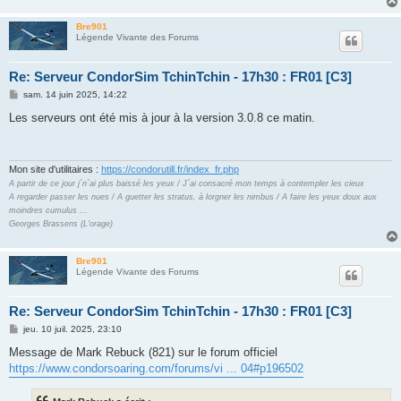
Bre901
Légende Vivante des Forums
Re: Serveur CondorSim TchinTchin - 17h30 : FR01 [C3]
M
sam. 14 juin 2025, 14:22
e
s
Les serveurs ont été mis à jour à la version 3.0.8 ce matin.
s
a
g
e
Mon site d'utilitaires :
https://condorutill.fr/index_fr.php
A partir de ce jour j´n´ai plus baissé les yeux / J´ai consacré mon temps à contempler les cieux
A regarder passer les nues / A guetter les stratus, à lorgner les nimbus / A faire les yeux doux aux
moindres cumulus ...
Georges Brassens (L'orage)
Bre901
Légende Vivante des Forums
Re: Serveur CondorSim TchinTchin - 17h30 : FR01 [C3]
M
jeu. 10 juil. 2025, 23:10
e
s
Message de Mark Rebuck (821) sur le forum officiel
s
https://www.condorsoaring.com/forums/vi ... 04#p196502
a
g
e