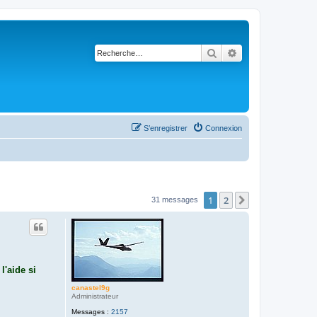
Rechercher
Recherche avancé
S’enregistrer
Connexion
1
2
Suivante
31 messages
l'aide si
canastel9g
Administrateur
Messages :
2157