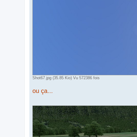
Shot67.jpg (35.85 Kio) Vu 572386 fois
ou ça...