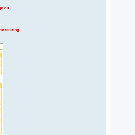
ge du
the scoring.