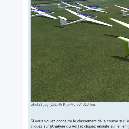
Shot21.jpg (161.46 Kio) Vu 534018 fois
Si vous voulez connaître le classement de la course sur l
cliquez sur
[Analyse du vol]
et cliquez ensuite sur le lien