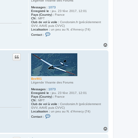
Légende Vivante des Forums
Messages :
1073
Enregistré le :
jeu. 23 févr. 2017, 12:01
Pays (Country) :
France
CN :
MPT
Club de vol à voile :
Condorsim.fr (précédemment
GVV, AAVE puis CVVC)
Localisation :
un peu au N. d'Annecy (74)
C
Contact :
o
n
t
H
a
a
c
u
t
t
e
r
B
r
e
9
Bre901
0
Légende Vivante des Forums
1
Messages :
1073
Enregistré le :
jeu. 23 févr. 2017, 12:01
Pays (Country) :
France
CN :
MPT
Club de vol à voile :
Condorsim.fr (précédemment
GVV, AAVE puis CVVC)
Localisation :
un peu au N. d'Annecy (74)
C
Contact :
o
n
t
H
a
a
c
u
t