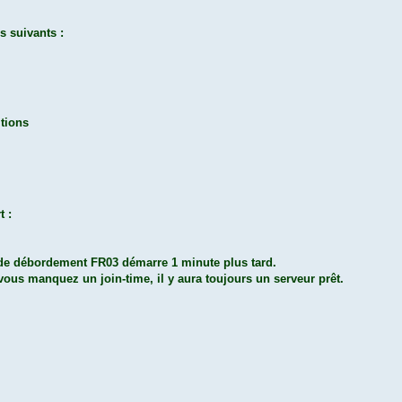
s suivants :
itions
t :
 de débordement FR03 démarre 1 minute plus tard.
vous manquez un join-time, il y aura toujours un serveur prêt.