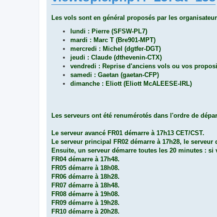
Les vols sont en général proposés par les organisateur
lundi : Pierre (SFSW-PL7)
mardi : Marc T (Bre901-MPT)
mercredi : Michel (dgtfer-DGT)
jeudi : Claude (dthevenin-CTX)
vendredi : Reprise d'anciens vols ou vos propos
samedi : Gaetan (gaetan-CFP)
dimanche : Eliott (Eliott McALEESE-IRL)
Les serveurs ont été renumérotés dans l'ordre de dépar
Le serveur avancé FR01 démarre à 17h13 CET/CST.
Le serveur principal FR02 démarre à 17h28, le serveur
Ensuite, un serveur démarre toutes les 20 minutes : si 
FR04 démarre à 17h48.
FR05 démarre à 18h08.
FR06 démarre à 18h28.
FR07 démarre à 18h48.
FR08 démarre à 19h08.
FR09 démarre à 19h28.
FR10 démarre à 20h28.