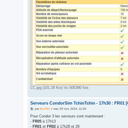
CC.jpg (101.28 Kio) Vu 505390 fois
Serveurs CondorSim TchinTchin - 17h30 : FR01 [
M
par
Bre901
»
mar. 05 nov. 2024, 11:00
e
s
Pour Condor 3 les serveurs sont maintenant :
s
-
FR05
à 17h13
a
g
-
FR01
et
FR02
à 17h28 et 29