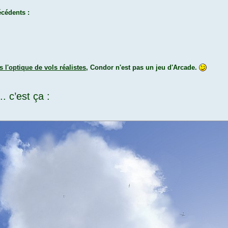
écédents :
s l'optique de vols réalistes
, Condor n'est pas un jeu d'Arcade.
 c’est ça :