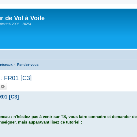
r de Vol à Voile
sim.fr © 2006 - 2025)
 réseaux
Rendez-vous
: FR01 [C3]
echercher
Recherche avancée
R01 [C3]
neau : n'hésitez pas à venir sur TS, vous faire connaître et demander de 
seigner, mais auparavant lisez ce tutoriel :