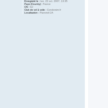
Enregistré le :
lun. 22 oct. 2007, 13:35
Pays (Country) :
France
CN :
GJ
Club de vol à voile :
Condorsim.fr
Localisation :
Pianotoli 2A