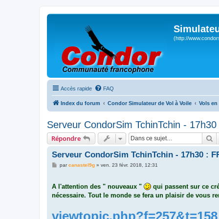
Simulateu
(http://www.condor
Accès rapide
FAQ
Index du forum
Condor Simulateur de Vol à Voile
Vols en
Serveur CondorSim TchinTchin - 17h30 
R
Répondre
Serveur CondorSim TchinTchin - 17h30 : F
M
par
canastel9g
»
ven. 23 févr. 2018, 12:31
e
s
s
A l'attention des " nouveaux "
qui passent sur ce cré
a
g
nécessaire. Tout le monde se fera un plaisir de vous ren
e
viewtopic.php?f=257&t=158