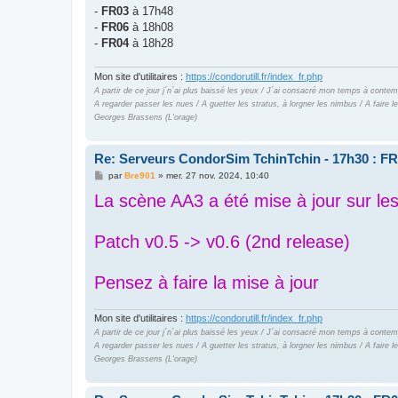
e
-
FR03
à 17h48
-
FR06
à 18h08
-
FR04
à 18h28
Mon site d'utilitaires :
https://condorutill.fr/index_fr.php
A partir de ce jour j´n´ai plus baissé les yeux / J´ai consacré mon temps à contem
A regarder passer les nues / A guetter les stratus, à lorgner les nimbus / A faire
Georges Brassens (L'orage)
Re: Serveurs CondorSim TchinTchin - 17h30 : FR
M
par
Bre901
»
mer. 27 nov. 2024, 10:40
e
La scène AA3 a été mise à jour sur les
s
s
a
g
Patch v0.5 -> v0.6 (2nd release)
e
Pensez à faire la mise à jour
Mon site d'utilitaires :
https://condorutill.fr/index_fr.php
A partir de ce jour j´n´ai plus baissé les yeux / J´ai consacré mon temps à contem
A regarder passer les nues / A guetter les stratus, à lorgner les nimbus / A faire
Georges Brassens (L'orage)