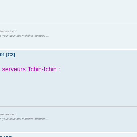
pler les cieux
 les yeux doux aux moindres cumulus ...
01 [C3]
 serveurs Tchin-tchin :
pler les cieux
 les yeux doux aux moindres cumulus ...