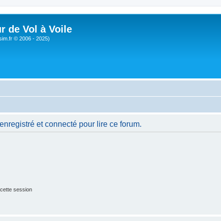
r de Vol à Voile
sim.fr © 2006 - 2025)
nregistré et connecté pour lire ce forum.
cette session