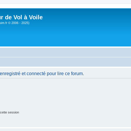
r de Vol à Voile
sim.fr © 2006 - 2025)
nregistré et connecté pour lire ce forum.
cette session