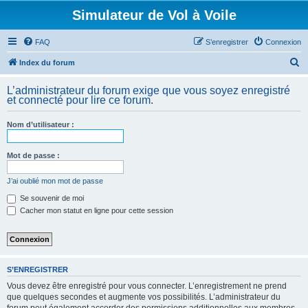
Simulateur de Vol à Voile
FAQ
S’enregistrer
Connexion
R
Index du forum
e
L’administrateur du forum exige que vous soyez enregistré
c
et connecté pour lire ce forum.
h
Nom d’utilisateur :
e
r
Mot de passe :
c
h
J’ai oublié mon mot de passe
e
Se souvenir de moi
Cacher mon statut en ligne pour cette session
r
S’ENREGISTRER
Vous devez être enregistré pour vous connecter. L’enregistrement ne prend
que quelques secondes et augmente vos possibilités. L’administrateur du
forum peut également accorder des permissions additionnelles aux membres