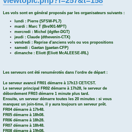
viewtopic.php?f=257&t=158
Les vols sont en général proposés par les organisateurs suivants :
lundi : Pierre (SFSW-PL7)
mardi : Marc T (Bre901-MPT)
mercredi : Michel (dgtfer-DGT)
jeudi : Claude (dthevenin-CTX)
vendredi : Reprise d'anciens vols ou vos propositions
samedi : Gaetan (gaetan-CFP)
dimanche : Eliott (Eliott McALEESE-IRL)
Les serveurs ont été renumérotés dans l'ordre de départ :
Le serveur avancé FR01 démarre à 17h13 CET/CST.
Le serveur principal FR02 démarre à 17h28, le serveur de
débordement FR03 démarre 1 minute plus tard.
Ensuite, un serveur démarre toutes les 20 minutes : si vous
manquez un join-time, il y aura toujours un serveur prêt.
FR04 démarre à 17h48.
FR05 démarre à 18h08.
FR06 démarre à 18h28.
FR07 démarre à 18h48.
FR08 démarre à 19h08.