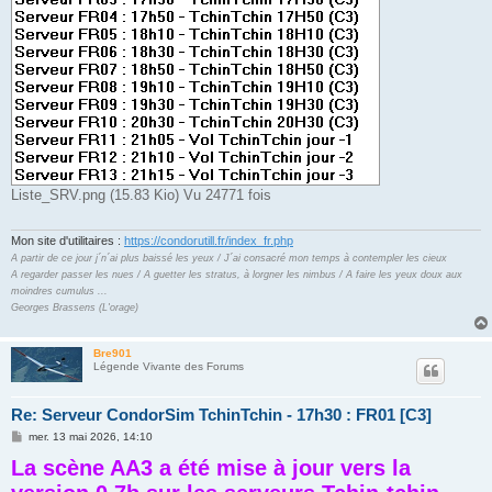
Liste_SRV.png (15.83 Kio) Vu 24771 fois
Mon site d'utilitaires :
https://condorutill.fr/index_fr.php
A partir de ce jour j´n´ai plus baissé les yeux / J´ai consacré mon temps à contempler les cieux
A regarder passer les nues / A guetter les stratus, à lorgner les nimbus / A faire les yeux doux aux
moindres cumulus ...
Georges Brassens (L'orage)
Bre901
Légende Vivante des Forums
Re: Serveur CondorSim TchinTchin - 17h30 : FR01 [C3]
M
mer. 13 mai 2026, 14:10
e
La scène AA3 a été mise à jour vers la
s
s
a