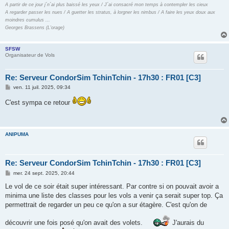
A partir de ce jour j´n´ai plus baissé les yeux / J´ai consacré mon temps à contempler les cieux
A regarder passer les nues / A guetter les stratus, à lorgner les nimbus / A faire les yeux doux aux
moindres cumulus ...
Georges Brassens (L'orage)
SFSW
Organisateur de Vols
Re: Serveur CondorSim TchinTchin - 17h30 : FR01 [C3]
M
ven. 11 juil. 2025, 09:34
e
s
C'est sympa ce retour
s
a
g
e
ANIPUMA
Re: Serveur CondorSim TchinTchin - 17h30 : FR01 [C3]
M
mer. 24 sept. 2025, 20:44
e
s
Le vol de ce soir était super intéressant. Par contre si on pouvait avoir a
s
minima une liste des classes pour les vols a venir ça serait super top. Ça
a
g
permettrait de regarder un peu ce qu'on a sur étagère. C'est qu'on de
e
découvrir une fois posé qu'on avait des volets.
J'aurais du