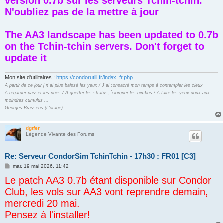
version 0.7b sur les serveurs Tchin-tchin.
g
N'oubliez pas de la mettre à jour
e
The AA3 landscape has been updated to 0.7b
on the Tchin-tchin servers. Don't forget to
update it
Mon site d'utilitaires :
https://condorutill.fr/index_fr.php
A partir de ce jour j´n´ai plus baissé les yeux / J´ai consacré mon temps à contempler les cieux
A regarder passer les nues / A guetter les stratus, à lorgner les nimbus / A faire les yeux doux aux
moindres cumulus ...
Georges Brassens (L'orage)
dgtfer
Légende Vivante des Forums
Re: Serveur CondorSim TchinTchin - 17h30 : FR01 [C3]
M
mar. 19 mai 2026, 11:42
e
Le patch AA3 0.7b étant disponible sur Condor
s
s
Club, les vols sur AA3 vont reprendre demain,
a
g
mercredi 20 mai.
e
Pensez à l'installer!