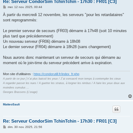
Re: Serveur CondorSim TchinTchin - 17h30 : FR01 [C3]
M
mer. 12 nov. 2025, 00:44
e
s
À partir du mercredi 12 novembre, les serveurs "pour les retardataires"
s
sont reprogrammés:
a
g
e
Le premier serveur de secours (FR03) démarre à 17h48 (soit 10 minutes
plus tard que précédemment)
Un nouveau serveur (FR06) démarre à 18h08
Le dernier serveur (FR04) démarre à 18h28 (sans changement)
Nous aurons donc maintenant un serveur de secours qui démarre au
moment où le join-time du serveur précédent arrive à expiration.
Mon site d'utilitaires :
https://condorutill.fr/index_fr.php
A partir de ce jour j´n´ai plus baissé les yeux / J´ai consacré mon temps à contempler les cieux
A regarder passer les nues / A guetter les stratus, à lorgner les nimbus / A faire les yeux doux aux
moindres cumulus ...
Georges Brassens (L'orage)
MatteoSauli
Re: Serveur CondorSim TchinTchin - 17h30 : FR01 [C3]
M
dim. 30 nov. 2025, 21:56
e