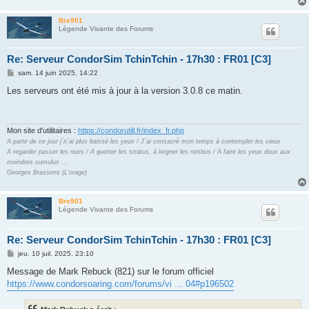
Bre901
Légende Vivante des Forums
Re: Serveur CondorSim TchinTchin - 17h30 : FR01 [C3]
M
sam. 14 juin 2025, 14:22
e
s
Les serveurs ont été mis à jour à la version 3.0.8 ce matin.
s
a
g
e
Mon site d'utilitaires :
https://condorutill.fr/index_fr.php
A partir de ce jour j´n´ai plus baissé les yeux / J´ai consacré mon temps à contempler les cieux
A regarder passer les nues / A guetter les stratus, à lorgner les nimbus / A faire les yeux doux aux
moindres cumulus ...
Georges Brassens (L'orage)
Bre901
Légende Vivante des Forums
Re: Serveur CondorSim TchinTchin - 17h30 : FR01 [C3]
M
jeu. 10 juil. 2025, 23:10
e
s
Message de Mark Rebuck (821) sur le forum officiel
s
https://www.condorsoaring.com/forums/vi ... 04#p196502
a
g
e