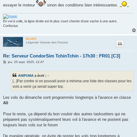
essayer le moteur
sinon des conditions bien intéressantes.
En vol à voile, la ligne droite est le plus court chemin d'une vache à une autre.
Confucius
Bre901
Légende Vivante des Forums
Re: Serveur CondorSim TchinTchin - 17h30 : FR01 [C3]
M
jeu. 25 sept. 2025, 12:47
e
s
s
ANIPUMA
a écrit :
↑
a
g
[...]Par contre si on pouvait avoir a minima une liste des classes pour les
e
vols a venir ça serait super top.
Les vols du dimanche sont programmés longtemps à l'avance en classe
All
Pour le reste, ça dépend du bon vouloir des autres tasksetters qui ne
préparent pas systématiquement leurs vol à l'avance et ne postent pas
toujours leurs vols sur le forum
De manière générale, on évite de poster les vols trop longtemps à