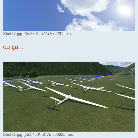
Shot67.jpg (35.85 Kio) Vu 572291 fois
ou ça...
Shot21.jpg (161.46 Kio) Vu 533923 fois