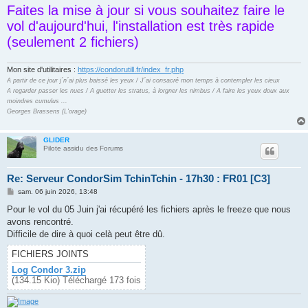
Faites la mise à jour si vous souhaitez faire le
vol d'aujourd'hui, l'installation est très rapide
(seulement 2 fichiers)
Mon site d'utilitaires :
https://condorutill.fr/index_fr.php
A partir de ce jour j´n´ai plus baissé les yeux / J´ai consacré mon temps à contempler les cieux
A regarder passer les nues / A guetter les stratus, à lorgner les nimbus / A faire les yeux doux aux
moindres cumulus ...
Georges Brassens (L'orage)
GLIDER
Pilote assidu des Forums
Re: Serveur CondorSim TchinTchin - 17h30 : FR01 [C3]
M
sam. 06 juin 2026, 13:48
e
s
Pour le vol du 05 Juin j'ai récupéré les fichiers après le freeze que nous
s
avons rencontré.
a
g
Difficile de dire à quoi celà peut être dû.
e
FICHIERS JOINTS
Log Condor 3.zip
(134.15 Kio) Téléchargé 173 fois