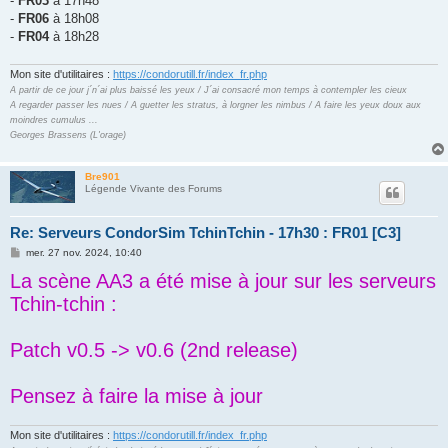
-
FR03
à 17h48
-
FR06
à 18h08
-
FR04
à 18h28
Mon site d'utilitaires :
https://condorutill.fr/index_fr.php
A partir de ce jour j´n´ai plus baissé les yeux / J´ai consacré mon temps à contempler les cieux
A regarder passer les nues / A guetter les stratus, à lorgner les nimbus / A faire les yeux doux aux
moindres cumulus ...
Georges Brassens (L'orage)
Bre901
Légende Vivante des Forums
Re: Serveurs CondorSim TchinTchin - 17h30 : FR01 [C3]
M
mer. 27 nov. 2024, 10:40
e
La scène AA3 a été mise à jour sur les serveurs
s
s
Tchin-tchin :
a
g
e
Patch v0.5 -> v0.6 (2nd release)
Pensez à faire la mise à jour
Mon site d'utilitaires :
https://condorutill.fr/index_fr.php