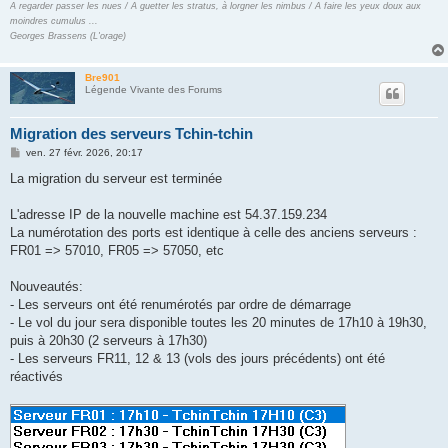
A regarder passer les nues / A guetter les stratus, à lorgner les nimbus / A faire les yeux doux aux
moindres cumulus ...
Georges Brassens (L'orage)
Bre901
Légende Vivante des Forums
Migration des serveurs Tchin-tchin
M
ven. 27 févr. 2026, 20:17
e
s
La migration du serveur est terminée
s
a
g
L'adresse IP de la nouvelle machine est 54.37.159.234
e
La numérotation des ports est identique à celle des anciens serveurs :
FR01 => 57010, FR05 => 57050, etc
Nouveautés:
- Les serveurs ont été renumérotés par ordre de démarrage
- Le vol du jour sera disponible toutes les 20 minutes de 17h10 à 19h30,
puis à 20h30 (2 serveurs à 17h30)
- Les serveurs FR11, 12 & 13 (vols des jours précédents) ont été
réactivés