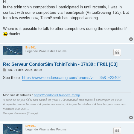
s
Hi,
s
in the tchin tchin competitions I participated in until recently, I was in
a
g
contact with some competitors via TeamSpeak (VirtualSoaring TS3). But
e
for a few weeks now, TeamSpeak has stopped working.
Where is it possible to talk to other competitors during the competition?
thanks
Bre901
Légende Vivante des Forums
Re: Serveur CondorSim TchinTchin - 17h30 : FR01 [C3]
M
lun. 01 déc. 2025, 00:25
e
s
See there:
https://www.condorsoaring.com/forums/vi ... 35&t=23402
s
a
g
e
Mon site d'utilitaires :
https://condorutill.fr/index_fr.php
A partir de ce jour j´n´ai plus baissé les yeux / J´ai consacré mon temps à contempler les cieux
A regarder passer les nues / A guetter les stratus, à lorgner les nimbus / A faire les yeux doux aux
moindres cumulus ...
Georges Brassens (L'orage)
Bre901
Légende Vivante des Forums