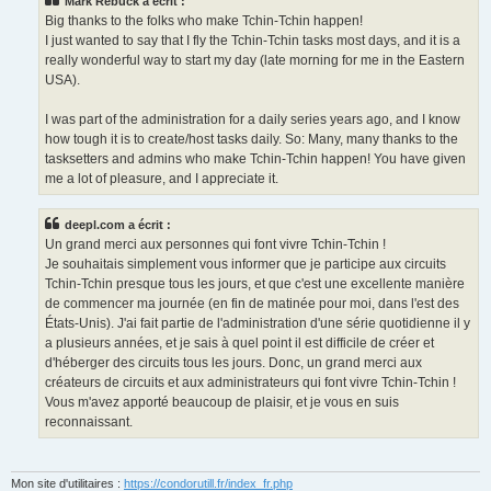
Mark Rebuck a écrit :
Big thanks to the folks who make Tchin-Tchin happen!
I just wanted to say that I fly the Tchin-Tchin tasks most days, and it is a
really wonderful way to start my day (late morning for me in the Eastern
USA).
I was part of the administration for a daily series years ago, and I know
how tough it is to create/host tasks daily. So: Many, many thanks to the
tasksetters and admins who make Tchin-Tchin happen! You have given
me a lot of pleasure, and I appreciate it.
deepl.com a écrit :
Un grand merci aux personnes qui font vivre Tchin-Tchin !
Je souhaitais simplement vous informer que je participe aux circuits
Tchin-Tchin presque tous les jours, et que c'est une excellente manière
de commencer ma journée (en fin de matinée pour moi, dans l'est des
États-Unis). J'ai fait partie de l'administration d'une série quotidienne il y
a plusieurs années, et je sais à quel point il est difficile de créer et
d'héberger des circuits tous les jours. Donc, un grand merci aux
créateurs de circuits et aux administrateurs qui font vivre Tchin-Tchin !
Vous m'avez apporté beaucoup de plaisir, et je vous en suis
reconnaissant.
Mon site d'utilitaires :
https://condorutill.fr/index_fr.php