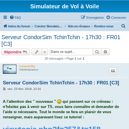
Simulateur de Vol à Voile
FAQ
S’enregistrer
Connexion
R
Index du forum
Condor Simulateur de Vol à Voile
Vols en réseaux
Rendez-vous
e
Serveur CondorSim TchinTchin - 17h30 : FR01
c
[C3]
h
Rechercher
Recherche 
Répondre
e
30 messages • Page
1
sur
1
r
canastel9g
c
Administrateur
h
e
Serveur CondorSim TchinTchin - 17h30 : FR01 [C3]
r
M
ven. 23 févr. 2018, 12:31
e
s
s
A l'attention des " nouveaux "
qui passent sur ce créneau :
a
g
n'hésitez pas à venir sur TS, vous faire connaître et demander de
e
l'aide si nécessaire. Tout le monde se fera un plaisir de vous
renseigner, mais auparavant lisez ce tutoriel :