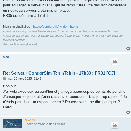
s
pour soulager le serveur FR01 qui se remplit très vite dès son démarrage,
a
g
un nouveau serveur a été mis en place:
e
FR05 qui démarre à 17h13
Mon site d'utilitaires :
https://condorutill.fr/index_fr.php
A partir de ce jour j´n´ai plus baissé les yeux / J´ai consacré mon temps à contempler les cieux
A regarder passer les nues / A guetter les stratus, à lorgner les nimbus / A faire les yeux doux aux
moindres cumulus ...
Georges Brassens (L'orage)
OJA
Re: Serveur CondorSim TchinTchin - 17h30 : FR01 [C3]
M
mar. 25 févr. 2025, 21:47
e
s
Bonjour
s
J’ai volé avec eux aujourd’hui et j’ai reçu beaucoup de points de pénalité.
a
g
J’enseigne toujours et j’aimerais savoir pourquoi. Étais-je trop rapide ? Je
e
n’étais pas dans un espace aérien ? Pouvez-vous me dire pourquoi ?
Merci
Bre901
Légende Vivante des Forums