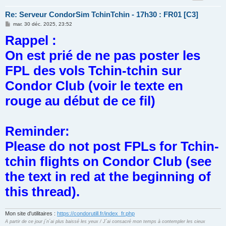
Re: Serveur CondorSim TchinTchin - 17h30 : FR01 [C3]
M
mar. 30 déc. 2025, 23:52
e
Rappel :
s
s
a
On est prié de ne pas poster les
g
e
FPL des vols Tchin-tchin sur
Condor Club (voir le texte en
rouge au début de ce fil)
Reminder:
Please do not post FPLs for Tchin-
tchin flights on Condor Club (see
the text in red at the beginning of
this thread).
Mon site d'utilitaires :
https://condorutill.fr/index_fr.php
A partir de ce jour j´n´ai plus baissé les yeux / J´ai consacré mon temps à contempler les cieux