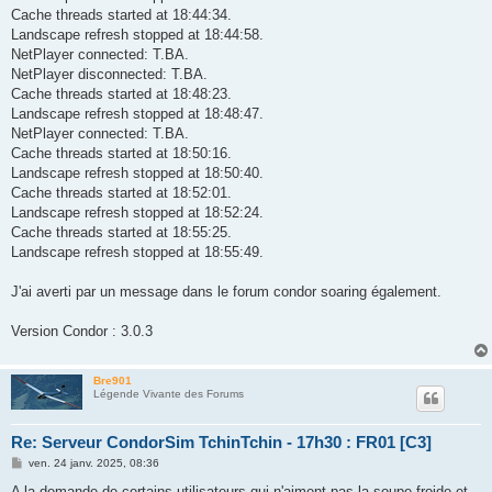
Cache threads started at 18:44:34.
Landscape refresh stopped at 18:44:58.
NetPlayer connected: T.BA.
NetPlayer disconnected: T.BA.
Cache threads started at 18:48:23.
Landscape refresh stopped at 18:48:47.
NetPlayer connected: T.BA.
Cache threads started at 18:50:16.
Landscape refresh stopped at 18:50:40.
Cache threads started at 18:52:01.
Landscape refresh stopped at 18:52:24.
Cache threads started at 18:55:25.
Landscape refresh stopped at 18:55:49.
J'ai averti par un message dans le forum condor soaring également.
Version Condor : 3.0.3
Bre901
Légende Vivante des Forums
Re: Serveur CondorSim TchinTchin - 17h30 : FR01 [C3]
M
ven. 24 janv. 2025, 08:36
e
s
A la demande de certains utilisateurs qui n'aiment pas la soupe froide et