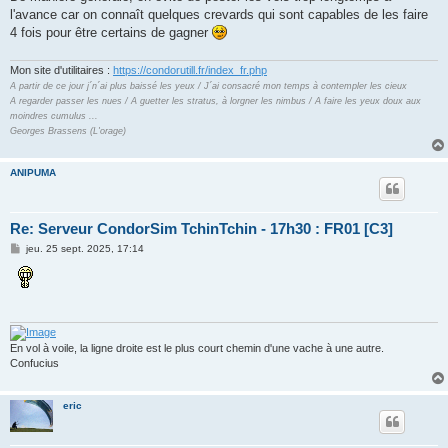
l'avance car on connaît quelques crevards qui sont capables de les faire
4 fois pour être certains de gagner
Mon site d'utilitaires :
https://condorutill.fr/index_fr.php
A partir de ce jour j´n´ai plus baissé les yeux / J´ai consacré mon temps à contempler les cieux
A regarder passer les nues / A guetter les stratus, à lorgner les nimbus / A faire les yeux doux aux
moindres cumulus ...
Georges Brassens (L'orage)
ANIPUMA
Re: Serveur CondorSim TchinTchin - 17h30 : FR01 [C3]
M
jeu. 25 sept. 2025, 17:14
e
s
s
a
g
e
En vol à voile, la ligne droite est le plus court chemin d'une vache à une autre.
Confucius
eric