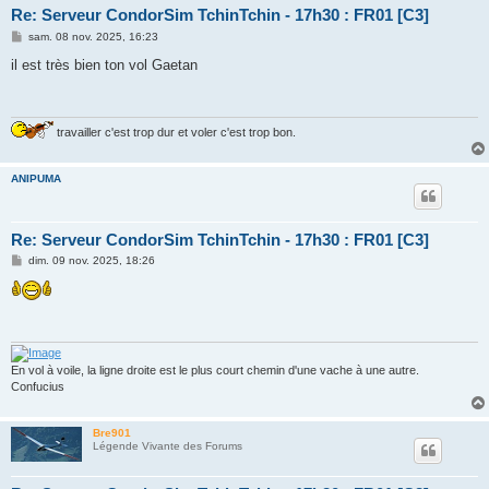
Re: Serveur CondorSim TchinTchin - 17h30 : FR01 [C3]
M
sam. 08 nov. 2025, 16:23
e
s
il est très bien ton vol Gaetan
s
a
g
e
travailler c'est trop dur et voler c'est trop bon.
ANIPUMA
Re: Serveur CondorSim TchinTchin - 17h30 : FR01 [C3]
M
dim. 09 nov. 2025, 18:26
e
s
s
a
g
e
En vol à voile, la ligne droite est le plus court chemin d'une vache à une autre.
Confucius
Bre901
Légende Vivante des Forums