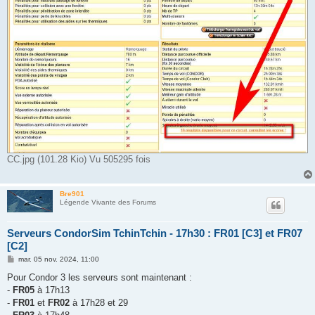
CC.jpg (101.28 Kio) Vu 505295 fois
Bre901
Légende Vivante des Forums
Serveurs CondorSim TchinTchin - 17h30 : FR01 [C3] et FR07
[C2]
M
mar. 05 nov. 2024, 11:00
e
s
Pour Condor 3 les serveurs sont maintenant :
s
-
FR05
à 17h13
a
g
-
FR01
et
FR02
à 17h28 et 29
e