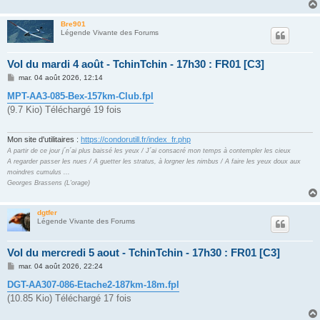
Bre901
Légende Vivante des Forums
Vol du mardi 4 août - TchinTchin - 17h30 : FR01 [C3]
M
mar. 04 août 2026, 12:14
e
s
MPT-AA3-085-Bex-157km-Club.fpl
s
(9.7 Kio) Téléchargé 19 fois
a
g
e
Mon site d'utilitaires :
https://condorutill.fr/index_fr.php
A partir de ce jour j´n´ai plus baissé les yeux / J´ai consacré mon temps à contempler les cieux
A regarder passer les nues / A guetter les stratus, à lorgner les nimbus / A faire les yeux doux aux
moindres cumulus ...
Georges Brassens (L'orage)
dgtfer
Légende Vivante des Forums
Vol du mercredi 5 aout - TchinTchin - 17h30 : FR01 [C3]
M
mar. 04 août 2026, 22:24
e
s
DGT-AA307-086-Etache2-187km-18m.fpl
s
(10.85 Kio) Téléchargé 17 fois
a
g
e