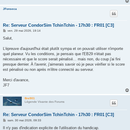
JFonseca
Re: Serveur CondorSim TchinTchin - 17h30 : FR01 [C3]
M
ven. 29 mai 2026, 19:14
e
s
Salut,
s
a
g
L'épreuve d'aujourd'hui était plutôt sympa et on pouvait utiliser n'importe
e
quel planeur. Vu les conditions, je pensais que l'EB29 n'était pas
nécessaire et que le score serait pénalisé… mais non, du coup j'ai fini
presque dernier. À l'avenir, j'aimerais savoir où je peux vérifier si le score
est pénalisé ou non après m'être connecté au serveur.
Merci d'avance,
JF7
Bre901
Légende Vivante des Forums
Re: Serveur CondorSim TchinTchin - 17h30 : FR01 [C3]
M
sam. 30 mai 2026, 09:33
e
s
Il n'y pas d'indication explicite de l'utilisation du handicap.