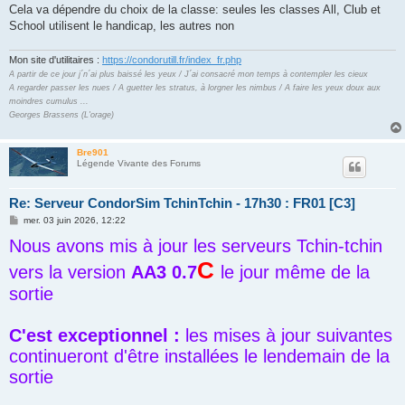
s
Cela va dépendre du choix de la classe: seules les classes All, Club et
a
g
School utilisent le handicap, les autres non
e
Mon site d'utilitaires :
https://condorutill.fr/index_fr.php
A partir de ce jour j´n´ai plus baissé les yeux / J´ai consacré mon temps à contempler les cieux
A regarder passer les nues / A guetter les stratus, à lorgner les nimbus / A faire les yeux doux aux
moindres cumulus ...
Georges Brassens (L'orage)
Bre901
Légende Vivante des Forums
Re: Serveur CondorSim TchinTchin - 17h30 : FR01 [C3]
M
mer. 03 juin 2026, 12:22
e
Nous avons mis à jour les serveurs Tchin-tchin
s
s
C
a
vers la version
AA3 0.7
le jour même de la
g
e
sortie
C'est exceptionnel :
les mises à jour suivantes
continueront d'être installées le lendemain de la
sortie