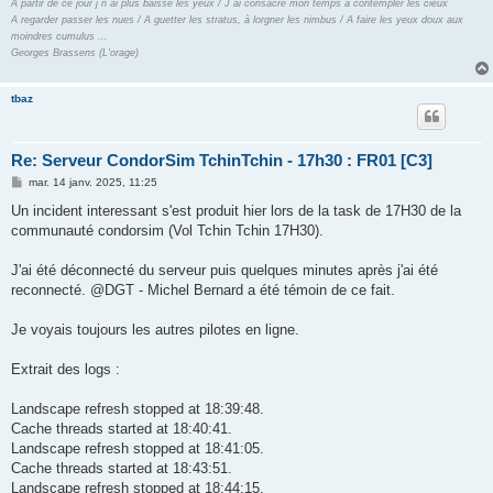
A partir de ce jour j´n´ai plus baissé les yeux / J´ai consacré mon temps à contempler les cieux
A regarder passer les nues / A guetter les stratus, à lorgner les nimbus / A faire les yeux doux aux
moindres cumulus ...
Georges Brassens (L'orage)
tbaz
Re: Serveur CondorSim TchinTchin - 17h30 : FR01 [C3]
M
mar. 14 janv. 2025, 11:25
e
s
Un incident interessant s'est produit hier lors de la task de 17H30 de la
s
communauté condorsim (Vol Tchin Tchin 17H30).
a
g
e
J'ai été déconnecté du serveur puis quelques minutes après j'ai été
reconnecté. @DGT - Michel Bernard a été témoin de ce fait.
Je voyais toujours les autres pilotes en ligne.
Extrait des logs :
Landscape refresh stopped at 18:39:48.
Cache threads started at 18:40:41.
Landscape refresh stopped at 18:41:05.
Cache threads started at 18:43:51.
Landscape refresh stopped at 18:44:15.