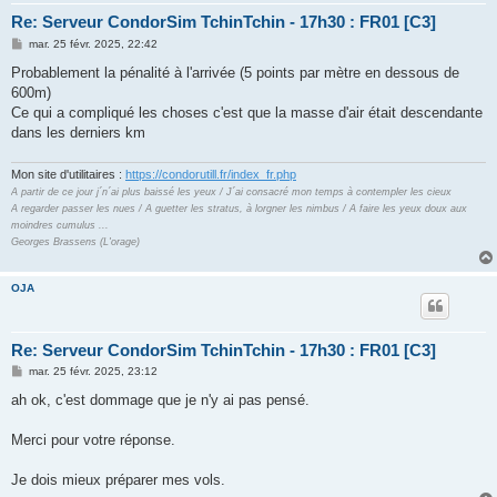
Re: Serveur CondorSim TchinTchin - 17h30 : FR01 [C3]
M
mar. 25 févr. 2025, 22:42
e
s
Probablement la pénalité à l'arrivée (5 points par mètre en dessous de
s
600m)
a
g
Ce qui a compliqué les choses c'est que la masse d'air était descendante
e
dans les derniers km
Mon site d'utilitaires :
https://condorutill.fr/index_fr.php
A partir de ce jour j´n´ai plus baissé les yeux / J´ai consacré mon temps à contempler les cieux
A regarder passer les nues / A guetter les stratus, à lorgner les nimbus / A faire les yeux doux aux
moindres cumulus ...
Georges Brassens (L'orage)
OJA
Re: Serveur CondorSim TchinTchin - 17h30 : FR01 [C3]
M
mar. 25 févr. 2025, 23:12
e
s
ah ok, c'est dommage que je n'y ai pas pensé.
s
a
g
Merci pour votre réponse.
e
Je dois mieux préparer mes vols.