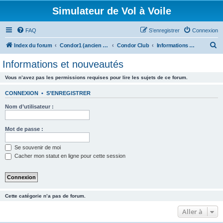
Simulateur de Vol à Voile
FAQ
S’enregistrer
Connexion
R
Index du forum
Condor1 (ancien forum)
Condor Club
Informations et nouveautés
e
Informations et nouveautés
c
Vous n’avez pas les permissions requises pour lire les sujets de ce forum.
h
e
CONNEXION
•
S’ENREGISTRER
r
Nom d’utilisateur :
c
h
Mot de passe :
e
Se souvenir de moi
r
Cacher mon statut en ligne pour cette session
Cette catégorie n’a pas de forum.
Aller à