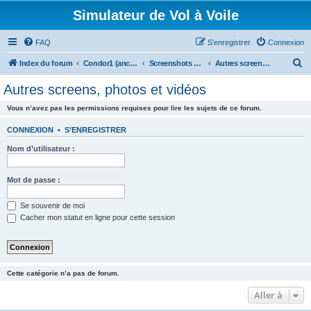
Simulateur de Vol à Voile
FAQ
S’enregistrer
Connexion
R
Index du forum
Condor1 (ancien forum)
Screenshots et Vidéos
Autres screens, photos et vidéos
e
Autres screens, photos et vidéos
c
Vous n’avez pas les permissions requises pour lire les sujets de ce forum.
h
e
CONNEXION
•
S’ENREGISTRER
r
Nom d’utilisateur :
c
h
Mot de passe :
e
Se souvenir de moi
r
Cacher mon statut en ligne pour cette session
Cette catégorie n’a pas de forum.
Aller à