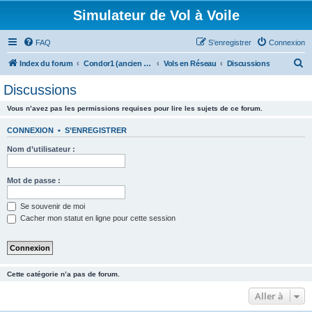
Simulateur de Vol à Voile
FAQ
S’enregistrer
Connexion
R
Index du forum
Condor1 (ancien forum)
Vols en Réseau
Discussions
e
Discussions
c
Vous n’avez pas les permissions requises pour lire les sujets de ce forum.
h
e
CONNEXION
•
S’ENREGISTRER
r
Nom d’utilisateur :
c
h
Mot de passe :
e
Se souvenir de moi
r
Cacher mon statut en ligne pour cette session
Cette catégorie n’a pas de forum.
Aller à