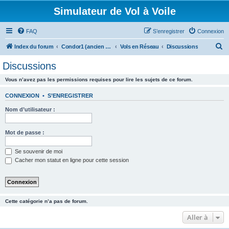
Simulateur de Vol à Voile
FAQ
S’enregistrer
Connexion
R
Index du forum
Condor1 (ancien forum)
Vols en Réseau
Discussions
e
Discussions
c
Vous n’avez pas les permissions requises pour lire les sujets de ce forum.
h
e
CONNEXION
•
S’ENREGISTRER
r
Nom d’utilisateur :
c
h
Mot de passe :
e
Se souvenir de moi
r
Cacher mon statut en ligne pour cette session
Cette catégorie n’a pas de forum.
Aller à