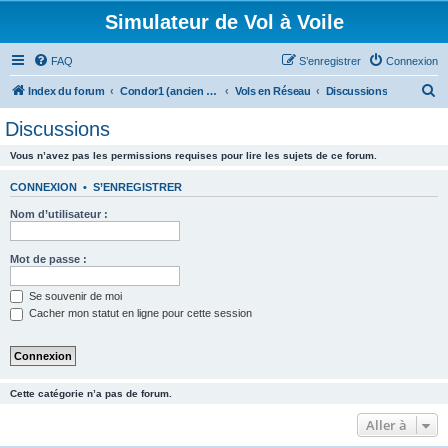
Simulateur de Vol à Voile
FAQ
S’enregistrer
Connexion
R
Index du forum
Condor1 (ancien forum)
Vols en Réseau
Discussions
e
Discussions
c
Vous n’avez pas les permissions requises pour lire les sujets de ce forum.
h
e
CONNEXION
•
S’ENREGISTRER
r
Nom d’utilisateur :
c
h
Mot de passe :
e
Se souvenir de moi
r
Cacher mon statut en ligne pour cette session
Cette catégorie n’a pas de forum.
Aller à