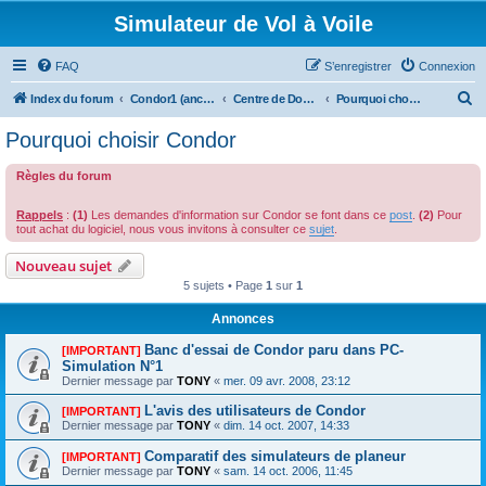
Simulateur de Vol à Voile
FAQ
S’enregistrer
Connexion
R
Index du forum
Condor1 (ancien forum)
Centre de Documentation
Pourquoi choisir Condor
e
Pourquoi choisir Condor
c
Règles du forum
h
e
Rappels
:
(1)
Les demandes d'information sur Condor se font dans ce
post
.
(2)
Pour
r
tout achat du logiciel, nous vous invitons à consulter ce
sujet
.
c
Nouveau sujet
h
5 sujets • Page
1
sur
1
e
Annonces
r
Banc d'essai de Condor paru dans PC-
[IMPORTANT]
Simulation N°1
Dernier message par
TONY
«
mer. 09 avr. 2008, 23:12
L'avis des utilisateurs de Condor
[IMPORTANT]
Dernier message par
TONY
«
dim. 14 oct. 2007, 14:33
Comparatif des simulateurs de planeur
[IMPORTANT]
Dernier message par
TONY
«
sam. 14 oct. 2006, 11:45