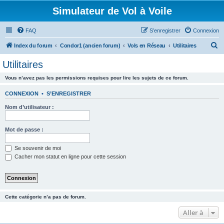
Simulateur de Vol à Voile
FAQ
S’enregistrer
Connexion
R
Index du forum
Condor1 (ancien forum)
Vols en Réseau
Utilitaires
e
Utilitaires
c
Vous n’avez pas les permissions requises pour lire les sujets de ce forum.
h
e
CONNEXION
•
S’ENREGISTRER
r
Nom d’utilisateur :
c
h
Mot de passe :
e
Se souvenir de moi
r
Cacher mon statut en ligne pour cette session
Cette catégorie n’a pas de forum.
Aller à