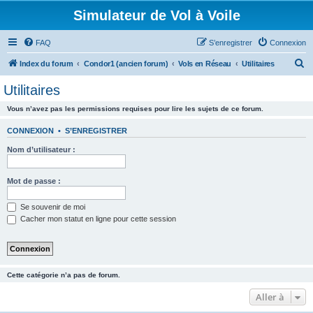
Simulateur de Vol à Voile
FAQ
S’enregistrer
Connexion
R
Index du forum
Condor1 (ancien forum)
Vols en Réseau
Utilitaires
e
Utilitaires
c
Vous n’avez pas les permissions requises pour lire les sujets de ce forum.
h
e
CONNEXION
•
S’ENREGISTRER
r
Nom d’utilisateur :
c
h
Mot de passe :
e
Se souvenir de moi
r
Cacher mon statut en ligne pour cette session
Cette catégorie n’a pas de forum.
Aller à