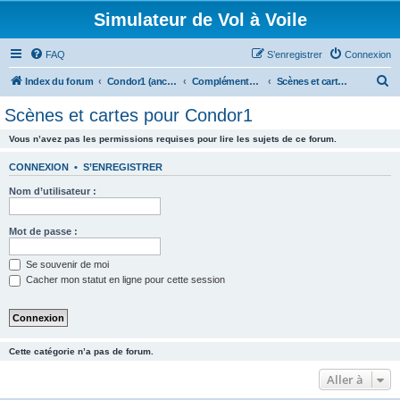
Simulateur de Vol à Voile
FAQ
S’enregistrer
Connexion
R
Index du forum
Condor1 (ancien forum)
Compléments Addons
Scènes et cartes pour Condor1
e
Scènes et cartes pour Condor1
c
Vous n’avez pas les permissions requises pour lire les sujets de ce forum.
h
e
CONNEXION
•
S’ENREGISTRER
r
Nom d’utilisateur :
c
h
Mot de passe :
e
Se souvenir de moi
r
Cacher mon statut en ligne pour cette session
Cette catégorie n’a pas de forum.
Aller à