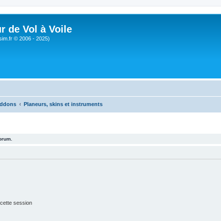
r de Vol à Voile
sim.fr © 2006 - 2025)
ddons
Planeurs, skins et instruments
forum.
cette session