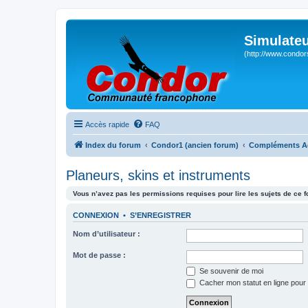
Simulateu
(http://www.condor
Accès rapide
FAQ
Index du forum
Condor1 (ancien forum)
Compléments A
Planeurs, skins et instruments
Vous n’avez pas les permissions requises pour lire les sujets de ce 
CONNEXION
•
S’ENREGISTRER
Nom d’utilisateur :
Mot de passe :
Se souvenir de moi
Cacher mon statut en ligne pour 