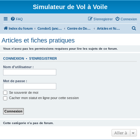
Simulateur de Vol à Voile
FAQ
S’enregistrer
Connexion
R
Index du forum
Condor1 (ancien forum)
Centre de Documentation
Articles et fiches pratiques
e
Articles et fiches pratiques
c
Vous n’avez pas les permissions requises pour lire les sujets de ce forum.
h
e
CONNEXION
•
S’ENREGISTRER
r
Nom d’utilisateur :
c
h
Mot de passe :
e
Se souvenir de moi
r
Cacher mon statut en ligne pour cette session
Cette catégorie n’a pas de forum.
Aller à