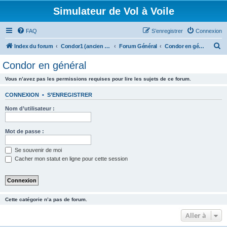
Simulateur de Vol à Voile
FAQ
S’enregistrer
Connexion
R
Index du forum
Condor1 (ancien forum)
Forum Général
Condor en général
e
Condor en général
c
Vous n’avez pas les permissions requises pour lire les sujets de ce forum.
h
e
CONNEXION
•
S’ENREGISTRER
r
Nom d’utilisateur :
c
h
Mot de passe :
e
Se souvenir de moi
r
Cacher mon statut en ligne pour cette session
Cette catégorie n’a pas de forum.
Aller à