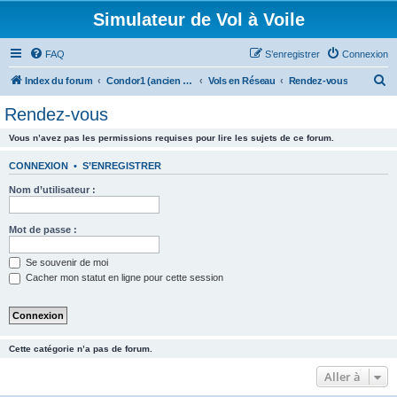
Simulateur de Vol à Voile
FAQ
S’enregistrer
Connexion
R
Index du forum
Condor1 (ancien forum)
Vols en Réseau
Rendez-vous
e
Rendez-vous
c
Vous n’avez pas les permissions requises pour lire les sujets de ce forum.
h
e
CONNEXION
•
S’ENREGISTRER
r
Nom d’utilisateur :
c
h
Mot de passe :
e
Se souvenir de moi
r
Cacher mon statut en ligne pour cette session
Cette catégorie n’a pas de forum.
Aller à