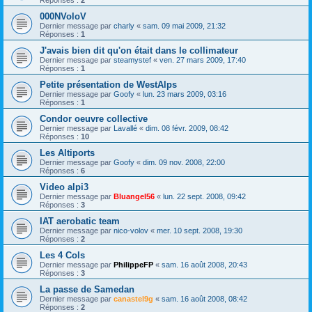
000NVoloV
Dernier message par
charly
«
sam. 09 mai 2009, 21:32
Réponses :
1
J'avais bien dit qu'on était dans le collimateur
Dernier message par
steamystef
«
ven. 27 mars 2009, 17:40
Réponses :
1
Petite présentation de WestAlps
Dernier message par
Goofy
«
lun. 23 mars 2009, 03:16
Réponses :
1
Condor oeuvre collective
Dernier message par
Lavallé
«
dim. 08 févr. 2009, 08:42
Réponses :
10
Les Altiports
Dernier message par
Goofy
«
dim. 09 nov. 2008, 22:00
Réponses :
6
Video alpi3
Dernier message par
Bluangel56
«
lun. 22 sept. 2008, 09:42
Réponses :
3
IAT aerobatic team
Dernier message par
nico-volov
«
mer. 10 sept. 2008, 19:30
Réponses :
2
Les 4 Cols
Dernier message par
PhilippeFP
«
sam. 16 août 2008, 20:43
Réponses :
3
La passe de Samedan
Dernier message par
canastel9g
«
sam. 16 août 2008, 08:42
Réponses :
2