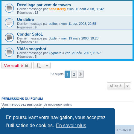
Décollage par vent de travers
Dernier message par
canastel9g
«
lun. 11 août 2008, 08:42
Réponses :
13
Un délire
Dernier message par
peillex
«
ven. 11 avr. 2008, 22:58
Réponses :
9
Condor Solo1
Dernier message par
dopler
«
mer. 19 mars 2008, 19:28
Réponses :
15
Vidéo snapshot
Dernier message par
Gypaete
«
ven. 21 déc. 2007, 19:57
Réponses :
5
Verrouillé
1
2
Suivante
63 sujets
Aller à
PERMISSIONS DU FORUM
Vous
ne pouvez pas
poster de nouveaux sujets
Vous
ne pouvez pas
répondre aux sujets
Vous
ne pouvez pas
modifier vos messages
En poursuivant votre navigation, vous acceptez
Vous
ne pouvez pas
supprimer vos messages
Vous
ne pouvez pas
joindre des fichiers
l’utilisation de cookies.
En savoir plus
Index du forum
Supprimer les cookies
Heures au format
UTC+02:00