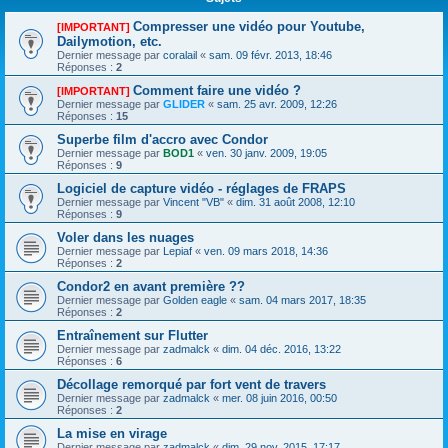
Compresser une vidéo pour Youtube,
[IMPORTANT]
Dailymotion, etc.
Dernier message par
coralail
«
sam. 09 févr. 2013, 18:46
Réponses :
2
Comment faire une vidéo ?
[IMPORTANT]
Dernier message par
GLIDER
«
sam. 25 avr. 2009, 12:26
Réponses :
15
Superbe film d'accro avec Condor
Dernier message par
BOD1
«
ven. 30 janv. 2009, 19:05
Réponses :
9
Logiciel de capture vidéo - réglages de FRAPS
Dernier message par
Vincent "VB"
«
dim. 31 août 2008, 12:10
Réponses :
9
Voler dans les nuages
Dernier message par
Lepiaf
«
ven. 09 mars 2018, 14:36
Réponses :
2
Condor2 en avant première ??
Dernier message par
Golden eagle
«
sam. 04 mars 2017, 18:35
Réponses :
2
Entraînement sur Flutter
Dernier message par
zadmalck
«
dim. 04 déc. 2016, 13:22
Réponses :
6
Décollage remorqué par fort vent de travers
Dernier message par
zadmalck
«
mer. 08 juin 2016, 00:50
Réponses :
2
La mise en virage
Dernier message par
zadmalck
«
dim. 29 nov. 2015, 17:17