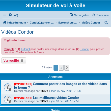
Simulateur de Vol à Voile
FAQ
S’enregistrer
Connexion
R
Index du forum
Condor1 (ancien forum)
Screenshots et Vidéos
Vidéos Condor
e
Vidéos Condor
c
Règles du forum
h
e
Rappels
:
(1)
Tutoriel
pour poster une image dans le forum.
(2)
Tutoriel
pour poster
r
une vidéo YouTube dans le forum.
c
Verrouillé
h
1
2
Suivante
63 sujets
e
r
Annonces
Comment poster des images et des vidéos dans
[IMPORTANT]
le forum ?
Dernier message par
TONY
«
mer. 05 nov. 2008, 21:58
Les meilleures vidéos Condor
[IMPORTANT]
Dernier message par
TONY
«
jeu. 18 oct. 2007, 17:56
Sujets