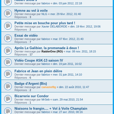
Dernier message par
fabrice
«
dim. 03 juin 2012, 22:18
Hymne au vol à voile
Dernier message par
NLG
«
mer. 29 févr. 2012, 01:40
Réponses :
3
Petite mise en bouche pour plus tard !
Dernier message par
Xavier DELABORDE
«
dim. 19 févr. 2012, 19:06
Réponses :
2
Essai de vidéo
Dernier message par
fabrice
«
mar. 07 févr. 2012, 21:40
Réponses :
7
Après Le Galibier, la promenade à deux !
Dernier message par
RaiderOne (RO)
«
mar. 08 nov. 2011, 18:15
Réponses :
17
Vidéo Coupe ASK-13 saison IV
Dernier message par
fabrice
«
dim. 19 juin 2011, 16:02
Fabrice et Jean en plein délire
Dernier message par
fabrice
«
mer. 01 juin 2011, 14:10
Réponses :
6
Badge d'Argent (Bis)
Dernier message par
canastel9g
«
dim. 22 août 2010, 11:47
Réponses :
2
Bizarrerie sur Condor
Dernier message par
MrSeb
«
sam. 29 mai 2010, 21:54
Réponses :
1
Niaisons le frangin.... + Vol à Voile Champlain
Dernier message par
fabrice
«
mar. 27 avr. 2010, 00:16