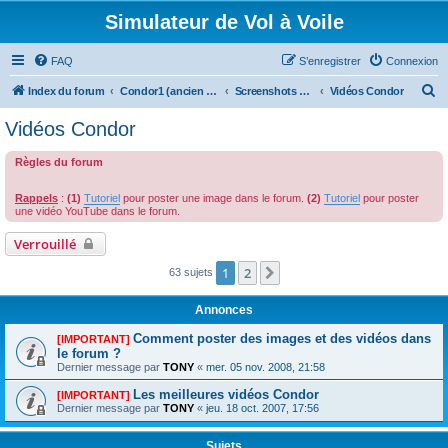
Simulateur de Vol à Voile
FAQ
S’enregistrer
Connexion
R
Index du forum
Condor1 (ancien forum)
Screenshots et Vidéos
Vidéos Condor
e
Vidéos Condor
c
Règles du forum
h
e
Rappels
:
(1)
Tutoriel
pour poster une image dans le forum.
(2)
Tutoriel
pour poster
r
une vidéo YouTube dans le forum.
c
Verrouillé
h
1
2
Suivante
63 sujets
e
r
Annonces
Comment poster des images et des vidéos dans
[IMPORTANT]
le forum ?
Dernier message par
TONY
«
mer. 05 nov. 2008, 21:58
Les meilleures vidéos Condor
[IMPORTANT]
Dernier message par
TONY
«
jeu. 18 oct. 2007, 17:56
Sujets