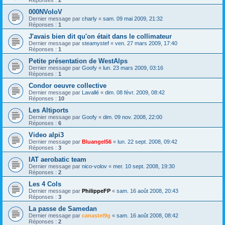
000NVoloV
Dernier message par
charly
«
sam. 09 mai 2009, 21:32
Réponses :
1
J'avais bien dit qu'on était dans le collimateur
Dernier message par
steamystef
«
ven. 27 mars 2009, 17:40
Réponses :
1
Petite présentation de WestAlps
Dernier message par
Goofy
«
lun. 23 mars 2009, 03:16
Réponses :
1
Condor oeuvre collective
Dernier message par
Lavallé
«
dim. 08 févr. 2009, 08:42
Réponses :
10
Les Altiports
Dernier message par
Goofy
«
dim. 09 nov. 2008, 22:00
Réponses :
6
Video alpi3
Dernier message par
Bluangel56
«
lun. 22 sept. 2008, 09:42
Réponses :
3
IAT aerobatic team
Dernier message par
nico-volov
«
mer. 10 sept. 2008, 19:30
Réponses :
2
Les 4 Cols
Dernier message par
PhilippeFP
«
sam. 16 août 2008, 20:43
Réponses :
3
La passe de Samedan
Dernier message par
canastel9g
«
sam. 16 août 2008, 08:42
Réponses :
2