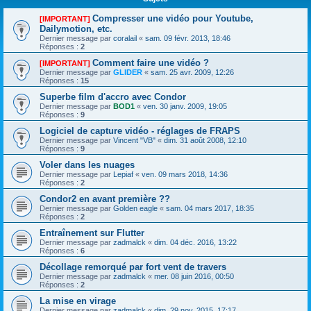
Compresser une vidéo pour Youtube,
[IMPORTANT]
Dailymotion, etc.
Dernier message par
coralail
«
sam. 09 févr. 2013, 18:46
Réponses :
2
Comment faire une vidéo ?
[IMPORTANT]
Dernier message par
GLIDER
«
sam. 25 avr. 2009, 12:26
Réponses :
15
Superbe film d'accro avec Condor
Dernier message par
BOD1
«
ven. 30 janv. 2009, 19:05
Réponses :
9
Logiciel de capture vidéo - réglages de FRAPS
Dernier message par
Vincent "VB"
«
dim. 31 août 2008, 12:10
Réponses :
9
Voler dans les nuages
Dernier message par
Lepiaf
«
ven. 09 mars 2018, 14:36
Réponses :
2
Condor2 en avant première ??
Dernier message par
Golden eagle
«
sam. 04 mars 2017, 18:35
Réponses :
2
Entraînement sur Flutter
Dernier message par
zadmalck
«
dim. 04 déc. 2016, 13:22
Réponses :
6
Décollage remorqué par fort vent de travers
Dernier message par
zadmalck
«
mer. 08 juin 2016, 00:50
Réponses :
2
La mise en virage
Dernier message par
zadmalck
«
dim. 29 nov. 2015, 17:17