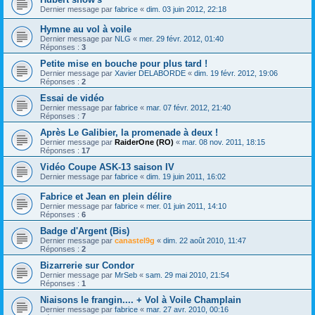
Dernier message par
fabrice
«
dim. 03 juin 2012, 22:18
Hymne au vol à voile
Dernier message par
NLG
«
mer. 29 févr. 2012, 01:40
Réponses :
3
Petite mise en bouche pour plus tard !
Dernier message par
Xavier DELABORDE
«
dim. 19 févr. 2012, 19:06
Réponses :
2
Essai de vidéo
Dernier message par
fabrice
«
mar. 07 févr. 2012, 21:40
Réponses :
7
Après Le Galibier, la promenade à deux !
Dernier message par
RaiderOne (RO)
«
mar. 08 nov. 2011, 18:15
Réponses :
17
Vidéo Coupe ASK-13 saison IV
Dernier message par
fabrice
«
dim. 19 juin 2011, 16:02
Fabrice et Jean en plein délire
Dernier message par
fabrice
«
mer. 01 juin 2011, 14:10
Réponses :
6
Badge d'Argent (Bis)
Dernier message par
canastel9g
«
dim. 22 août 2010, 11:47
Réponses :
2
Bizarrerie sur Condor
Dernier message par
MrSeb
«
sam. 29 mai 2010, 21:54
Réponses :
1
Niaisons le frangin.... + Vol à Voile Champlain
Dernier message par
fabrice
«
mar. 27 avr. 2010, 00:16