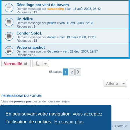
Décollage par vent de travers
Dernier message par
canastel9g
«
lun. 11 août 2008, 08:42
Réponses :
13
Un délire
Dernier message par
peillex
«
ven. 11 avr. 2008, 22:58
Réponses :
9
Condor Solo1
Dernier message par
dopler
«
mer. 19 mars 2008, 19:28
Réponses :
15
Vidéo snapshot
Dernier message par
Gypaete
«
ven. 21 déc. 2007, 19:57
Réponses :
5
Verrouillé
1
2
Suivante
63 sujets
Aller à
PERMISSIONS DU FORUM
Vous
ne pouvez pas
poster de nouveaux sujets
Vous
ne pouvez pas
répondre aux sujets
Vous
ne pouvez pas
modifier vos messages
En poursuivant votre navigation, vous acceptez
Vous
ne pouvez pas
supprimer vos messages
Vous
ne pouvez pas
joindre des fichiers
l’utilisation de cookies.
En savoir plus
Index du forum
Supprimer les cookies
Heures au format
UTC+02:00