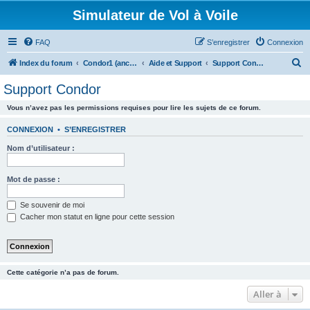
Simulateur de Vol à Voile
FAQ
S’enregistrer
Connexion
R
Index du forum
Condor1 (ancien forum)
Aide et Support
Support Condor
e
Support Condor
c
Vous n’avez pas les permissions requises pour lire les sujets de ce forum.
h
e
CONNEXION
•
S’ENREGISTRER
r
Nom d’utilisateur :
c
h
Mot de passe :
e
Se souvenir de moi
r
Cacher mon statut en ligne pour cette session
Cette catégorie n’a pas de forum.
Aller à