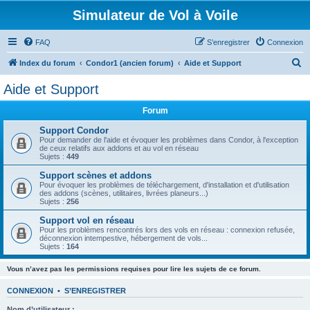
Simulateur de Vol à Voile
FAQ
S’enregistrer
Connexion
R
Index du forum
Condor1 (ancien forum)
Aide et Support
e
Aide et Support
c
Forum
h
e
Support Condor
Pour demander de l'aide et évoquer les problèmes dans Condor, à l'exception
r
de ceux relatifs aux addons et au vol en réseau
Sujets :
449
c
Support scènes et addons
h
Pour évoquer les problèmes de téléchargement, d'installation et d'utilisation
des addons (scènes, utilitaires, livrées planeurs...)
e
Sujets :
256
r
Support vol en réseau
Pour les problèmes rencontrés lors des vols en réseau : connexion refusée,
déconnexion intempestive, hébergement de vols...
Sujets :
164
Vous n’avez pas les permissions requises pour lire les sujets de ce forum.
CONNEXION
•
S’ENREGISTRER
Nom d’utilisateur :