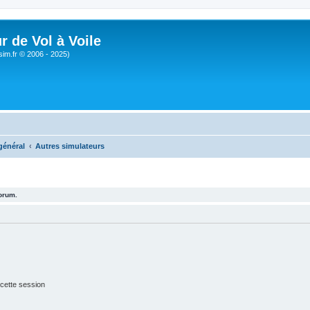
r de Vol à Voile
sim.fr © 2006 - 2025)
général
Autres simulateurs
forum.
cette session