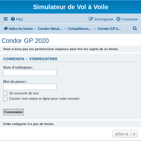
Simulateur de Vol à Voile
FAQ
S’enregistrer
Connexion
R
Index du forum
Condor Simulateur de Vol à Voile
Compétitions Condor
Condor GP 2020
e
Condor GP 2020
c
Vous n’avez pas les permissions requises pour lire les sujets de ce forum.
h
e
CONNEXION
•
S’ENREGISTRER
r
Nom d’utilisateur :
c
h
Mot de passe :
e
Se souvenir de moi
r
Cacher mon statut en ligne pour cette session
Cette catégorie n’a pas de forum.
Aller à