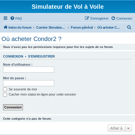
Simulateur de Vol à Voile
FAQ
S’enregistrer
Connexion
R
Index du forum
Condor Simulateur de Vol à Voile
Forum général
Où acheter Condor2 ?
e
Où acheter Condor2 ?
c
Vous n’avez pas les permissions requises pour lire les sujets de ce forum.
h
e
CONNEXION
•
S’ENREGISTRER
r
Nom d’utilisateur :
c
h
Mot de passe :
e
Se souvenir de moi
r
Cacher mon statut en ligne pour cette session
Cette catégorie n’a pas de forum.
Aller à