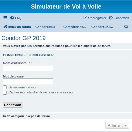
Simulateur de Vol à Voile
FAQ
S’enregistrer
Connexion
R
Index du forum
Condor Simulateur de Vol à Voile
Compétitions Condor
Condor GP 2019
e
Condor GP 2019
c
Vous n’avez pas les permissions requises pour lire les sujets de ce forum.
h
e
CONNEXION
•
S’ENREGISTRER
r
Nom d’utilisateur :
c
h
Mot de passe :
e
Se souvenir de moi
r
Cacher mon statut en ligne pour cette session
Cette catégorie n’a pas de forum.
Aller à