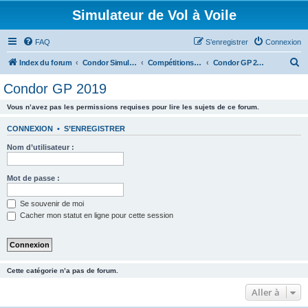
Simulateur de Vol à Voile
FAQ
S’enregistrer
Connexion
R
Index du forum
Condor Simulateur de Vol à Voile
Compétitions Condor
Condor GP 2019
e
Condor GP 2019
c
Vous n’avez pas les permissions requises pour lire les sujets de ce forum.
h
e
CONNEXION
•
S’ENREGISTRER
r
Nom d’utilisateur :
c
h
Mot de passe :
e
Se souvenir de moi
r
Cacher mon statut en ligne pour cette session
Cette catégorie n’a pas de forum.
Aller à