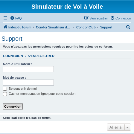
Simulateur de Vol à Voile
FAQ
S’enregistrer
Connexion
R
Index du forum
Condor Simulateur de Vol à Voile
Condor Club
Support
e
Support
c
Vous n’avez pas les permissions requises pour lire les sujets de ce forum.
h
e
CONNEXION
•
S’ENREGISTRER
r
Nom d’utilisateur :
c
h
Mot de passe :
e
Se souvenir de moi
r
Cacher mon statut en ligne pour cette session
Cette catégorie n’a pas de forum.
Aller à