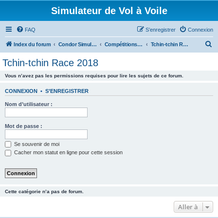
Simulateur de Vol à Voile
FAQ
S’enregistrer
Connexion
R
Index du forum
Condor Simulateur de Vol à Voile
Compétitions Condor
Tchin-tchin Race 2018
e
Tchin-tchin Race 2018
c
Vous n’avez pas les permissions requises pour lire les sujets de ce forum.
h
e
CONNEXION
•
S’ENREGISTRER
r
Nom d’utilisateur :
c
h
Mot de passe :
e
Se souvenir de moi
r
Cacher mon statut en ligne pour cette session
Cette catégorie n’a pas de forum.
Aller à