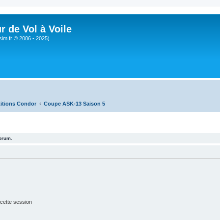
r de Vol à Voile
sim.fr © 2006 - 2025)
itions Condor
Coupe ASK-13 Saison 5
forum.
cette session